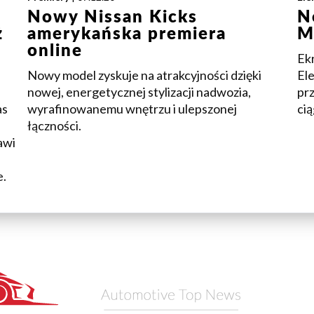
Nowy Nissan Kicks
N
ż
amerykańska premiera
M
online
Ek
Nowy model zyskuje na atrakcyjności dzięki
Ele
nowej, energetycznej stylizacji nadwozia,
pr
as
wyrafinowanemu wnętrzu i ulepszonej
cią
łączności.
awi
e.