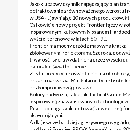
Jako kluczowy czynnik napędzający plan tran
potraktowanie zrównoważonego wzrostu i re
w USA - ujawniając 10 nowych produktów, któr
Całkowicie nowy projekt Frontier łączy w s
inspirowanymi kultowym Nissanem Hardbody,
wyścigi terenowe w latach 80. i 90.
Frontier ma mocny przód z masywną kratką i
zblokowanymi reflektorami. Szeroka, podwyż
trwałość i siłę, uwydatnioną przez wysoki pun
naturalne światło i cienie.
Z tyłu, precyzyjne oświetlenie ma obrobiony,
bokach nadwozia. Muskularne tylne błotniki 
bezkompromisową postawę.
Kolory nadwozia, takie jak Tactical Green Me
inspirowaną zaawansowanym technologicznie
Pearl, pomaga zaakcentować zewnętrzną form
akcentującymi.
A dla jeszcze bardziej agresywnego wyglądu
na 4 koła i Frontier PRO-X (nowość na rok 20