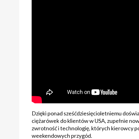
Dzięki ponad sześćdziesięcioletniemu dośw
ciężarówek do klientów w USA, zupełnie now
zwrotność i technologię, których kierowcy p
weekendowych przygód.