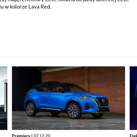
lu w kolorze Lava Red.
Premiery
| 07.12.20
Ele