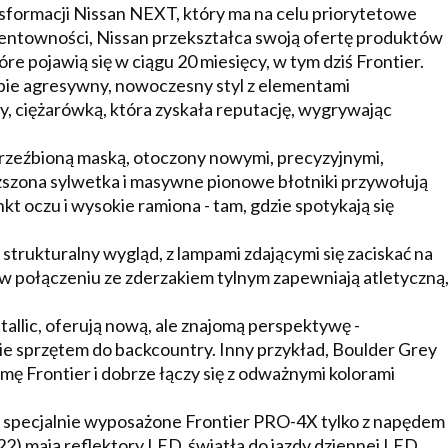
sformacji Nissan NEXT, który ma na celu priorytetowe
ntowności, Nissan przekształca swoją ofertę produktów
e pojawią się w ciągu 20 miesięcy, w tym dziś Frontier.
obie agresywny, nowoczesny styl z elementami
 ciężarówką, która zyskała reputację, wygrywając
 rzeźbioną maską, otoczony nowymi, precyzyjnymi,
szona sylwetka i masywne pionowe błotniki przywołują
kt oczu i wysokie ramiona - tam, gdzie spotykają się
 strukturalny wygląd, z lampami zdającymi się zaciskać na
w połączeniu ze zderzakiem tylnym zapewniają atletyczną
tallic, oferują nową, ale znajomą perspektywę -
 sprzętem do backcountry. Inny przykład, Boulder Grey
ę Frontier i dobrze łączy się z odważnymi kolorami
, specjalnie wyposażone Frontier PRO-4X tylko z napędem
22) mają reflektory LED, światła do jazdy dziennej LED,