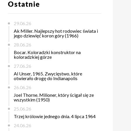
Ostatnie
29.06.26
Ak Miller. Najlepszy hot rodowiec świata i
jego dziewięć koron góry (1966)
28.06.26
Bocar. Koloradzki konstruktor na
koloradzkiej górze
27.06.26
Al Unser, 1965. Zwycięstwo, które
otwierało drogę do Indianapolis
,
26.06.26
Joel Thorne. Milioner, który ścigał się ze
wszystkim (1950)
25.06.26
Trzej królowie jednego dnia. 4 lipca 1964
24.06.26