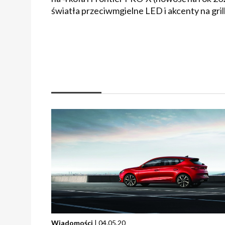
światła przeciwmgielne LED i akcenty na gril
Wiadomości
| 04.05.20