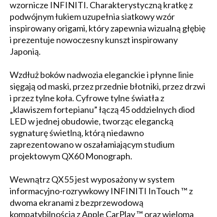
wzornicze INFINITI. Charakterystyczną kratkę z
podwójnym łukiem uzupełnia siatkowy wzór
inspirowany origami, który zapewnia wizualną głębię
i prezentuje nowoczesny kunszt inspirowany
Japonią.
Wzdłuż boków nadwozia eleganckie i płynne linie
sięgają od maski, przez przednie błotniki, przez drzwi
i przez tylne koła. Cyfrowe tylne światła z
„klawiszem fortepianu” łączą 45 oddzielnych diod
LED w jednej obudowie, tworząc elegancką
sygnaturę świetlną, którą niedawno
zaprezentowano w oszałamiającym studium
projektowym QX60 Monograph.
Wewnątrz QX55 jest wyposażony w system
informacyjno-rozrywkowy INFINITI InTouch ™ z
dwoma ekranami z bezprzewodową
kompatybilnością z Apple CarPlay ™ oraz wieloma