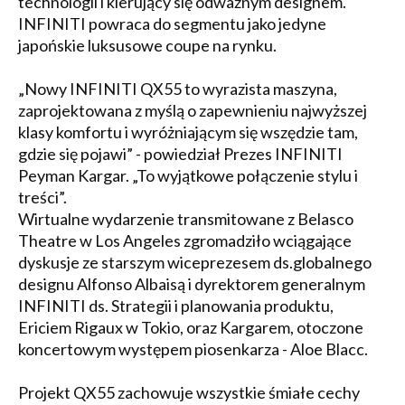
technologii i kierujący się odważnym designem.
INFINITI powraca do segmentu jako jedyne
japońskie luksusowe coupe na rynku.
„Nowy INFINITI QX55 to wyrazista maszyna,
zaprojektowana z myślą o zapewnieniu najwyższej
klasy komfortu i wyróżniającym się wszędzie tam,
gdzie się pojawi” - powiedział Prezes INFINITI
Peyman Kargar. „To wyjątkowe połączenie stylu i
treści”.
Wirtualne wydarzenie transmitowane z Belasco
Theatre w Los Angeles zgromadziło wciągające
dyskusje ze starszym wiceprezesem ds.globalnego
designu Alfonso Albaisą i dyrektorem generalnym
INFINITI ds. Strategii i planowania produktu,
Ericiem Rigaux w Tokio, oraz Kargarem, otoczone
koncertowym występem piosenkarza - Aloe Blacc.
Projekt QX55 zachowuje wszystkie śmiałe cechy