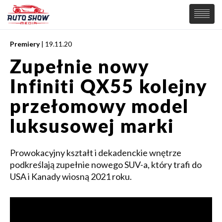
Premiery
| 19.11.20
PREMIERY
Zupełnie nowy
SAMOCHODY
Infiniti QX55 kolejny
Wiadomości
MOTORSPORT
Supersamochody
przełomowy model
Samochody Koncepcyjne
Tuning
luksusowej marki
Elektryczne
Prowokacyjny kształt i dekadenckie wnętrze
podkreślają zupełnie nowego SUV-a, który trafi do
USA i Kanady wiosną 2021 roku.