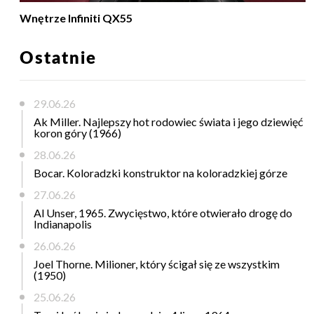
Wnętrze Infiniti QX55
Ostatnie
29.06.26
Ak Miller. Najlepszy hot rodowiec świata i jego dziewięć
koron góry (1966)
28.06.26
Bocar. Koloradzki konstruktor na koloradzkiej górze
27.06.26
Al Unser, 1965. Zwycięstwo, które otwierało drogę do
Indianapolis
26.06.26
Joel Thorne. Milioner, który ścigał się ze wszystkim
(1950)
25.06.26