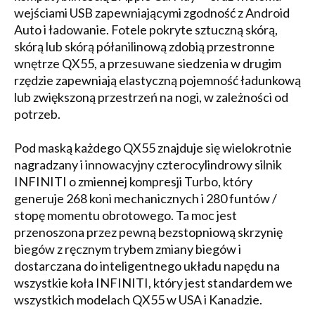
wejściami USB zapewniającymi zgodność z Android
Auto i ładowanie. Fotele pokryte sztuczną skórą,
skórą lub skórą półanilinową zdobią przestronne
wnętrze QX55, a przesuwane siedzenia w drugim
rzędzie zapewniają elastyczną pojemność ładunkową
lub zwiększoną przestrzeń na nogi, w zależności od
potrzeb.
Pod maską każdego QX55 znajduje się wielokrotnie
nagradzany i innowacyjny czterocylindrowy silnik
INFINITI o zmiennej kompresji Turbo, który
generuje 268 koni mechanicznych i 280 funtów /
stopę momentu obrotowego. Ta moc jest
przenoszona przez pewną bezstopniową skrzynię
biegów z ręcznym trybem zmiany biegów i
dostarczana do inteligentnego układu napędu na
wszystkie koła INFINITI, który jest standardem we
wszystkich modelach QX55 w USA i Kanadzie.