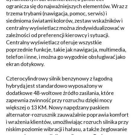
ogranicza się do najważniejszych elementów. Wraz z
trzema trybami (nawigacja, pomoc, serwis) i
siedmioma światami kolorów, zestaw wskaźników i
centralny wyświetlacz można zindywidualizować w
zależności od preferencji kierowcy i sytuacji.
Centralny wyświetlacz oferuje wszystkie
poprzednie funkcje, takie jak nawigacja, multimedia,
telefon i inne, i można go wygodnie obsługiwać jako
ekran dotykowy.
Czterocylindrowy silnik benzynowy z łagodną
hybrydą jest standardowo wyposażony w
dodatkowe 48-woltowe źródło zasilania, które
zapewnia zwinność przy rozruchu dzięki mocy
większej o 13 KM. Nowy napędzany paskiem
alternator-rozrusznik zauważalnie poprawia komfort
i wrażenia klientów, umożliwiając rozruch silnika przy
niskim poziomie wibracji i hałasu, a także żeglowanie