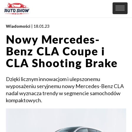
Wiadomości
| 18.01.23
PREMIERY
Nowy Mercedes-
SAMOCHODY
Benz CLA Coupe i
Wiadomości
MOTORSPORT
Supersamochody
CLA Shooting Brake
Samochody Koncepcyjne
Tuning
Dzięki licznym innowacjom i ulepszonemu
Elektryczne
wyposażeniu seryjnemu nowy Mercedes-Benz CLA
nadal wyznacza trendy w segmencie samochodów
kompaktowych.