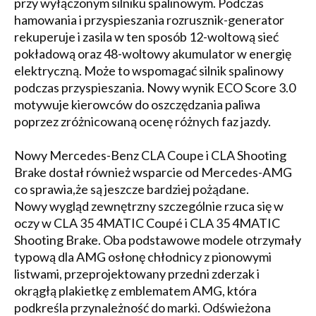
przy wyłączonym silniku spalinowym. Podczas
hamowania i przyspieszania rozrusznik-generator
rekuperuje i zasila w ten sposób 12-woltową sieć
pokładową oraz 48-woltowy akumulator w energię
elektryczną. Może to wspomagać silnik spalinowy
podczas przyspieszania. Nowy wynik ECO Score 3.0
motywuje kierowców do oszczędzania paliwa
poprzez zróżnicowaną ocenę różnych faz jazdy.
Nowy Mercedes-Benz CLA Coupe i CLA Shooting
Brake dostał również wsparcie od Mercedes-AMG
co sprawia,że są jeszcze bardziej pożądane.
Nowy wygląd zewnętrzny szczególnie rzuca się w
oczy w CLA 35 4MATIC Coupé i CLA 35 4MATIC
Shooting Brake. Oba podstawowe modele otrzymały
typową dla AMG osłonę chłodnicy z pionowymi
listwami, przeprojektowany przedni zderzak i
okrągłą plakietkę z emblematem AMG, która
podkreśla przynależność do marki. Odświeżona