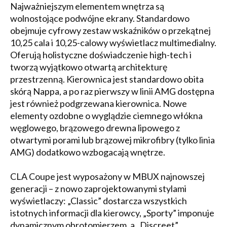
Najważniejszym elementem wnętrza są
wolnostojące podwójne ekrany. Standardowo
obejmuje cyfrowy zestaw wskaźników o przekątnej
10,25 cala i 10,25-calowy wyświetlacz multimedialny.
Oferują holistyczne doświadczenie high-tech i
tworzą wyjątkowo otwartą architekturę
przestrzenną. Kierownica jest standardowo obita
skórą Nappa, a po raz pierwszy w linii AMG dostępna
jest również podgrzewana kierownica. Nowe
elementy ozdobne o wyglądzie ciemnego włókna
węglowego, brązowego drewna lipowego z
otwartymi porami lub brązowej mikrofibry (tylko linia
AMG) dodatkowo wzbogacają wnętrze.
CLA Coupe jest wyposażony w MBUX najnowszej
generacji – z nowo zaprojektowanymi stylami
wyświetlaczy: „Classic” dostarcza wszystkich
istotnych informacji dla kierowcy, „Sporty” imponuje
dynamicznym obrotomierzem, a „Discreet”