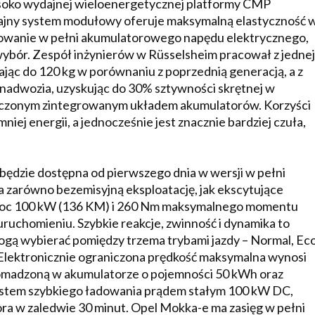
soko wydajnej wieloenergetycznej platformy CMP
dajny system modułowy oferuje maksymalną elastyczność 
sowanie w pełni akumulatorowego napędu elektrycznego,
 wybór. Zespół inżynierów w Rüsselsheim pracował z jednej
ając do 120 kg w porównaniu z poprzednią generacją, a z
 nadwozia, uzyskując do 30% sztywności skrętnej w
eszczonym zintegrowanym układem akumulatorów. Korzyści
ej energii, a jednocześnie jest znacznie bardziej czuła,
 będzie dostępna od pierwszego dnia w wersji w pełni
 zarówno bezemisyjną eksploatację, jak ekscytujące
je moc 100 kW (136 KM) i 260 Nm maksymalnego momentu
uruchomieniu. Szybkie reakcje, zwinność i dynamika to
mogą wybierać pomiędzy trzema trybami jazdy – Normal, Ec
i. Elektronicznie ograniczona prędkość maksymalna wynosi
omadzoną w akumulatorze o pojemności 50 kWh oraz
ystem szybkiego ładowania prądem stałym 100 kW DC,
a w zaledwie 30 minut. Opel Mokka-e ma zasięg w pełni