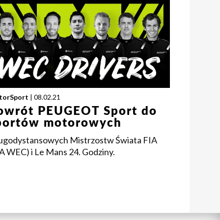
torSport
| 08.02.21
owrót PEUGEOT Sport do
portów motorowych
ugodystansowych Mistrzostw Świata FIA
IA WEC) i Le Mans 24. Godziny.