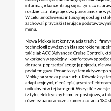
informacje koncentrują się na tym, co napraw
rozdzielcza integruje dwa panoramiczne wyśw
W celu umożliwienia intuicyjnej obsługi i sta
zachowali przyciski sterujące podstawowymi
menu.
Nowa Mokka jest kontynuacją tradycji firmy 
technologii z wyższych klas szerokiemu sp
takie jak ACC (Advanced Cruise Control), kt
w korkach w spokojny i komfortowy sposób:
do ruchu poprzedzającego ją pojazdu, nie w
pedałem gazu. Ponadto system aktywnego p
Mokkę na środku pasa ruchu. Również system 
adaptacyjnymi, nieoślepiającymi reflektora
unikalnymi w tej kategorii. Wszystkie wers
i z tyłu, elektryczny hamulec postojowy, a 
również panoramiczna kamera cofania 180 st