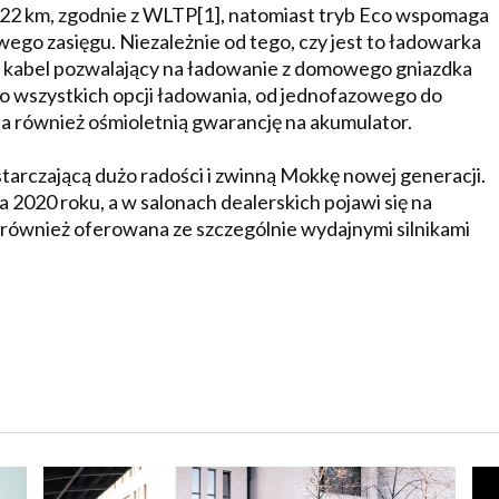
322 km, zgodnie z WLTP[1], natomiast tryb Eco wspomaga
go zasięgu. Niezależnie od tego, czy jest to ładowarka
eż kabel pozwalający na ładowanie z domowego gniazdka
o wszystkich opcji ładowania, od jednofazowego do
 również ośmioletnią gwarancję na akumulator.
starczającą dużo radości i zwinną Mokkę nowej generacji.
 2020 roku, a w salonach dealerskich pojawi się na
również oferowana ze szczególnie wydajnymi silnikami