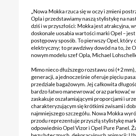
„Nowa Mokka rzuca się w oczy i zmieni pos
Opla i przedstawiamy naszą stylistykę na na
dziś i w przyszłości: Mokka jest atrakcyjna
doskonale uosabia wartości marki Opel – jest
postępowy sposób. To pierwszy Opel, który 
elektryczny; to prawdziwy dowód na to, że Op
nowym modelu szef Opla, Michael Lohschelle
Mimo nieco dłuższego rozstawu osi (+2 mm),
generacji, a jednocześnie oferuje pięciu pa
przedziale bagażowym. Jej całkowita długość,
bardzo łatwo manewrować oraz parkować w mi
zaskakuje oszałamiającymi proporcjami i urz
charakteryzującym się krótkimi zwisami i d
najmniejszego szczegółu. Nowa Mokka wyróżn
przodu reprezentuje przyszłą stylistykę mark
odpowiednio Opel Vizor i Opel Pure Panel. 
bezużytecznych, dekoracyjnych animacji: Uży