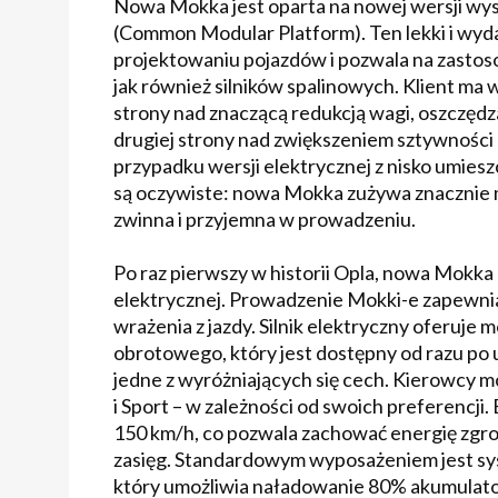
Nowa Mokka jest oparta na nowej wersji wy
(Common Modular Platform). Ten lekki i wy
projektowaniu pojazdów i pozwala na zasto
jak również silników spalinowych. Klient ma
strony nad znaczącą redukcją wagi, oszczędz
drugiej strony nad zwiększeniem sztywności
przypadku wersji elektrycznej z nisko umi
są oczywiste: nowa Mokka zużywa znacznie mni
zwinna i przyjemna w prowadzeniu.
Po raz pierwszy w historii Opla, nowa Mokka
elektrycznej. Prowadzenie Mokki-e zapewnia
wrażenia z jazdy. Silnik elektryczny oferu
obrotowego, który jest dostępny od razu po 
jedne z wyróżniających się cech. Kierowcy 
i Sport – w zależności od swoich preferencj
150 km/h, co pozwala zachować energię zgr
zasięg. Standardowym wyposażeniem jest s
który umożliwia naładowanie 80% akumulator