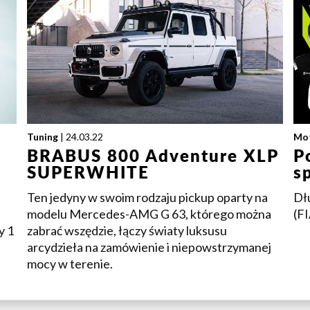
Tuning
| 24.03.22
Mo
BRABUS 800 Adventure XLP
P
SUPERWHITE
s
Ten jedyny w swoim rodzaju pickup oparty na
Dł
modelu Mercedes-AMG G 63, którego można
(F
y 1
zabrać wszędzie, łączy światy luksusu
arcydzieła na zamówienie i niepowstrzymanej
mocy w terenie.