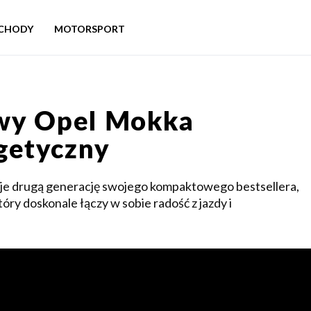
CHODY
MOTORSPORT
owy Opel Mokka
rgetyczny
e drugą generację swojego kompaktowego bestsellera,
y doskonale łączy w sobie radość z jazdy i