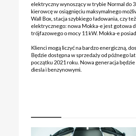
elektryczny wynoszący w trybie Normal do 
kierowcę w osiągnięciu maksymalnego możliwe
Wall Box, stacja szybkiego ładowania, czy t
elektrycznego: nowa Mokka-e jest gotowa d
trójfazowego o mocy 11 kW. Mokka-e posiada
Klienci mogą liczyć na bardzo energiczną, do
Będzie dostępna w sprzedaży od późnego lata
początku 2021 roku. Nowa generacja będzie 
diesla i benzynowymi.