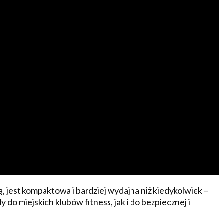
, jest kompaktowa i bardziej wydajna niż kiedykolwiek –
o miejskich klubów fitness, jak i do bezpiecznej i