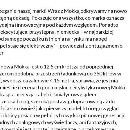
trzeganie naszej marki! Wraz z Mokką odkrywamy na nowo
stępną dekadę. Pokazuje ona wszystko, co marka oznacza
, wydajna i innowacyjna pod każdym względem. Ponadto
 ekscytująca, przystępna, niemiecka – w najbardziej
od samego początku istnienia na rynku ma napęd
el staje się elektryczny” – powiedział z entuzjazmem o
r.
 nowa Mokka jest o 12,5 cm krótsza od poprzedniej
sażerom podobną przestrzeń ładunkową do 350 litrów w
 wynosząca zaledwie 4,15 metra, sprawia, że jest nią
eście i terenach podmiejskich. Stylistyka nowej Mokki
ekającą precyzją całości, śmiałym wyglądem
obrze osadzoną, szeroką postawą, dopracowaną aż do
ia się również jako pierwszy model, którego wygląd
i i który posiada w pełni cyfrowy kokpit nowej generacji:
Żadnych analogowych wyświetlaczy, ani fantazyjnych,
tkowanie jest proste i przejrzyste, a przekazywane