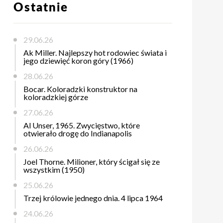
Ostatnie
29.06.26
Ak Miller. Najlepszy hot rodowiec świata i
jego dziewięć koron góry (1966)
28.06.26
Bocar. Koloradzki konstruktor na
koloradzkiej górze
27.06.26
Al Unser, 1965. Zwycięstwo, które
otwierało drogę do Indianapolis
26.06.26
Joel Thorne. Milioner, który ścigał się ze
wszystkim (1950)
25.06.26
Trzej królowie jednego dnia. 4 lipca 1964
24.06.26