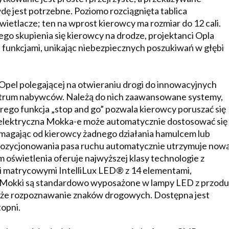
dę jest potrzebne. Poziomo rozciągnięta tablica
ietlacze; ten na wprost kierowcy ma rozmiar do 12 cali.
łego skupienia się kierowcy na drodze, projektanci Opla
 funkcjami, unikając niebezpiecznych poszukiwań w głębi
Opel polegającej na otwieraniu drogi do innowacyjnych
ektrum nabywców. Należą do nich zaawansowane systemy,
órego funkcja „stop and go” pozwala kierowcy poruszać się
 elektryczna Mokka-e może automatycznie dostosować się
ymagając od kierowcy żadnego działania hamulcem lub
ozycjonowania pasa ruchu automatycznie utrzymuje now
oświetlenia oferuje najwyższej klasy technologie z
mi matrycowymi IntelliLux LED® z 14 elementami,
je Mokki są standardowo wyposażone w lampy LED z przodu
także rozpoznawanie znaków drogowych. Dostępna jest
opni.