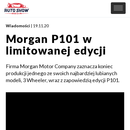
Wiadomości
| 19.11.20
PREMIERY
Morgan P101 w
SAMOCHODY
limitowanej edycji
Wiadomości
MOTORSPORT
Supersamochody
Samochody Koncepcyjne
Firma Morgan Motor Company zaznacza koniec
Tuning
produkcji jednego ze swoich najbardziej lubianych
Elektryczne
modeli, 3 Wheeler, wraz z zapowiedzią edycji P101.