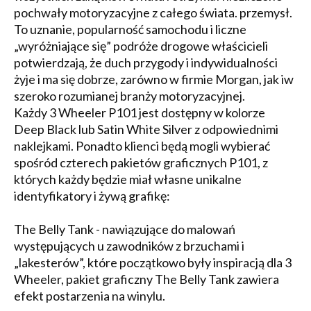
pochwały motoryzacyjne z całego świata. przemysł.
To uznanie, popularność samochodu i liczne
„wyróżniające się” podróże drogowe właścicieli
potwierdzają, że duch przygody i indywidualności
żyje i ma się dobrze, zarówno w firmie Morgan, jak iw
szeroko rozumianej branży motoryzacyjnej.
Każdy 3 Wheeler P101 jest dostępny w kolorze
Deep Black lub Satin White Silver z odpowiednimi
naklejkami. Ponadto klienci będą mogli wybierać
spośród czterech pakietów graficznych P101, z
których każdy będzie miał własne unikalne
identyfikatory i żywą grafikę:
The Belly Tank - nawiązujące do malowań
występujących u zawodników z brzuchami i
„lakesterów”, które początkowo były inspiracją dla 3
Wheeler, pakiet graficzny The Belly Tank zawiera
efekt postarzenia na winylu.