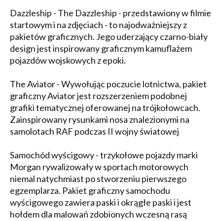
Dazzleship - The Dazzleship - przedstawiony w filmie
startowym i na zdjęciach - to najodważniejszy z
pakietów graficznych. Jego uderzający czarno-biały
design jest inspirowany graficznym kamuflażem
pojazdów wojskowych z epoki.
The Aviator - Wywołując poczucie lotnictwa, pakiet
graficzny Aviator jest rozszerzeniem podobnej
grafiki tematycznej oferowanej na trójkołowcach.
Zainspirowany rysunkami nosa znalezionymi na
samolotach RAF podczas II wojny światowej
Samochód wyścigowy - trzykołowe pojazdy marki
Morgan rywalizowały w sportach motorowych
niemal natychmiast po stworzeniu pierwszego
egzemplarza. Pakiet graficzny samochodu
wyścigowego zawiera paski i okrągłe paski i jest
hołdem dla malowań zdobionych wczesną rasą