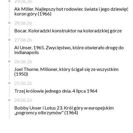
29.06.26
Ak Miller. Najlepszy hot rodowiec świata i jego dziewięć
koron góry (1966)
28.06.26
Bocar. Koloradzki konstruktor na koloradzkiej górze
27.06.26
Al Unser, 1965. Zwycięstwo, które otwierało drogę do
Indianapolis
26.06.26
Joel Thorne. Milioner, który ścigał się ze wszystkim
(1950)
25.06.26
Trzej królowie jednego dnia. 4 lipca 1964
24.06.26
Bobby Unser i Lotus 23. Król góry w europejskim
„pogromcy olbrzymów" (1964)