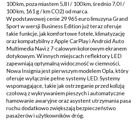
100 km, poza miastem 5,8 l / 100 km, średnio 7,0 l /
100 km, 161 g / km CO2) od marca.
W podstawowej cenie 29 965 euro limuzyna Grand
Sport w wersji Business Edition już teraz oferuje
takie funkcje, jak komfortowe fotele, klimatyzację
oraz kompatybilny z Apple CarPlay i Android Auto
Multimedia Navi z 7-calowym kolorowym ekranem
dotykowym. W innych miejscach reflektory LED
zapewniają optymalną widoczność w ciemności.
Nowa Insignia jest pierwszym modelem Opla, który
oferuje wyłącznie pełne systemy LED. Systemy
wspomagające, takie jak ostrzeganie przed kolizją
czołową z wykrywaniem pieszych i automatyczne
hamowanie awaryjne oraz asystent utrzymania pasa
ruchu dodatkowo zwiększają bezpieczeństwo
pasażerów i użytkowników dróg.