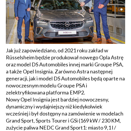
Jak już zapowiedziano, od 2021 roku zakład w
Rüsselsheim będzie produkował nowego Opla Astrę
oraz model DS Automobiles innej marki Groupe PSA,
a także Opel Insignia. Zarówno Astra następnej
generacji, jak i model DS Automobiles będą oparte na
nowoczesnym modelu Groupe PSA i
zelektryfikowana platforma EMP2.
Nowy Opel Insignia jest bardziej nowoczesny,
dynamiczny i wydajniejszy niż kiedykolwiek
wcześniej i był dostępny na zamówienie w modelach
Grand Sport, Sports Tourer i GSi (169 kW / 230 KM,
zużycie paliwa NEDC Grand Sport1: miasto 9,1 l /