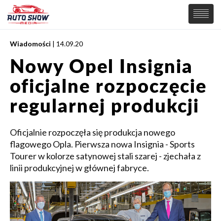
Wiadomości
| 14.09.20
PREMIERY
Nowy Opel Insignia
SAMOCHODY
oficjalne rozpoczęcie
Wiadomości
MOTORSPORT
Supersamochody
regularnej produkcji
Samochody Koncepcyjne
Tuning
Oficjalnie rozpoczęła się produkcja nowego
Elektryczne
flagowego Opla. Pierwsza nowa Insignia - Sports
Tourer w kolorze satynowej stali szarej - zjechała z
linii produkcyjnej w głównej fabryce.