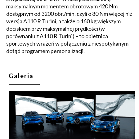
maksymalnym momentem obrotowym 420 Nm
dostępnym od 3200 obr./min, czyli o 80 Nm więcej niż
wersja A110 R Turini, a także o 160 kg większym
dociskiem przy maksymalnej prędkości (w
porównaniu z A110 R Turini) – to obietnica
sportowych wrażeń w połączeniu z niespotykanym
dotąd programem personalizacji.
Galeria