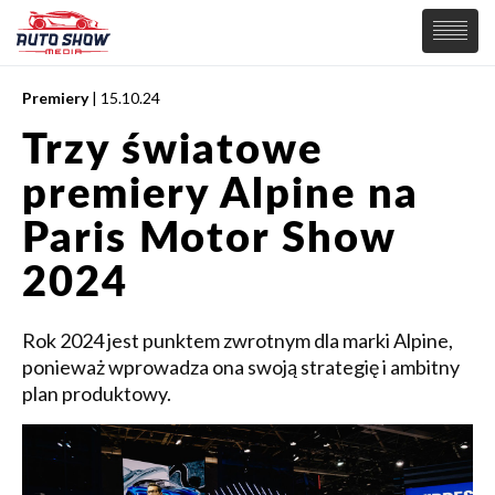
Premiery
| 15.10.24
PREMIERY
Trzy światowe
SAMOCHODY
premiery Alpine na
Wiadomości
MOTORSPORT
Supersamochody
Paris Motor Show
Samochody Koncepcyjne
Tuning
2024
Elektryczne
Rok 2024 jest punktem zwrotnym dla marki Alpine,
ponieważ wprowadza ona swoją strategię i ambitny
plan produktowy.