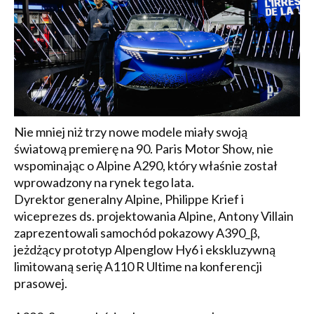
Nie mniej niż trzy nowe modele miały swoją
światową premierę na 90. Paris Motor Show, nie
wspominając o Alpine A290, który właśnie został
wprowadzony na rynek tego lata.
Dyrektor generalny Alpine, Philippe Krief i
wiceprezes ds. projektowania Alpine, Antony Villain
zaprezentowali samochód pokazowy A390_β,
jeżdżący prototyp Alpenglow Hy6 i ekskluzywną
limitowaną serię A110 R Ultime na konferencji
prasowej.