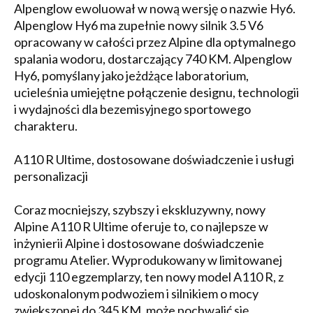
Alpenglow ewoluował w nową wersję o nazwie Hy6.
Alpenglow Hy6 ma zupełnie nowy silnik 3.5 V6
opracowany w całości przez Alpine dla optymalnego
spalania wodoru, dostarczający 740 KM. Alpenglow
Hy6, pomyślany jako jeżdżące laboratorium,
ucieleśnia umiejętne połączenie designu, technologii
i wydajności dla bezemisyjnego sportowego
charakteru.
A110 R Ultime, dostosowane doświadczenie i usługi
personalizacji
Coraz mocniejszy, szybszy i ekskluzywny, nowy
Alpine A110 R Ultime oferuje to, co najlepsze w
inżynierii Alpine i dostosowane doświadczenie
programu Atelier. Wyprodukowany w limitowanej
edycji 110 egzemplarzy, ten nowy model A110 R, z
udoskonalonym podwoziem i silnikiem o mocy
zwiększonej do 345 KM, może pochwalić się