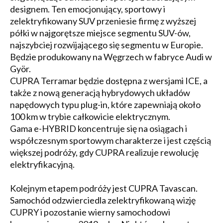
designem. Ten emocjonujący, sportowy i
zelektryfikowany SUV przeniesie firmę z wyższej
półki w najgorętsze miejsce segmentu SUV-ów,
najszybciej rozwijającego się segmentu w Europie.
Będzie produkowany na Węgrzech w fabryce Audi w
Györ.
CUPRA Terramar będzie dostępna z wersjami ICE, a
także z nową generacją hybrydowych układów
napędowych typu plug-in, które zapewniają około
100 km w trybie całkowicie elektrycznym.
Gama e-HYBRID koncentruje się na osiągach i
współczesnym sportowym charakterze i jest częścią
większej podróży, gdy CUPRA realizuje rewolucję
elektryfikacyjną.
Kolejnym etapem podróży jest CUPRA Tavascan.
Samochód odzwierciedla zelektryfikowaną wizję
CUPRY i pozostanie wierny samochodowi