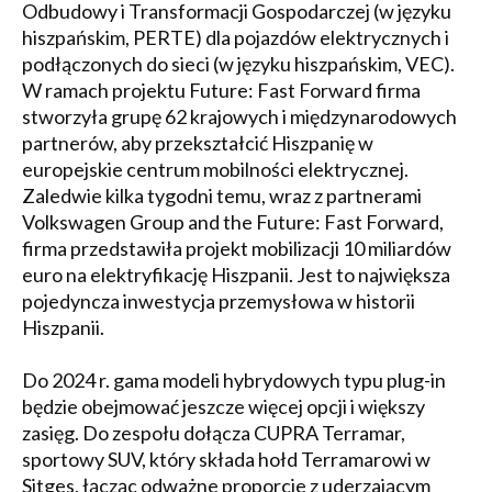
Odbudowy i Transformacji Gospodarczej (w języku
hiszpańskim, PERTE) dla pojazdów elektrycznych i
podłączonych do sieci (w języku hiszpańskim, VEC).
W ramach projektu Future: Fast Forward firma
stworzyła grupę 62 krajowych i międzynarodowych
partnerów, aby przekształcić Hiszpanię w
europejskie centrum mobilności elektrycznej.
Zaledwie kilka tygodni temu, wraz z partnerami
Volkswagen Group and the Future: Fast Forward,
firma przedstawiła projekt mobilizacji 10 miliardów
euro na elektryfikację Hiszpanii. Jest to największa
pojedyncza inwestycja przemysłowa w historii
Hiszpanii.
Do 2024 r. gama modeli hybrydowych typu plug-in
będzie obejmować jeszcze więcej opcji i większy
zasięg. Do zespołu dołącza CUPRA Terramar,
sportowy SUV, który składa hołd Terramarowi w
Sitges, łącząc odważne proporcje z uderzającym