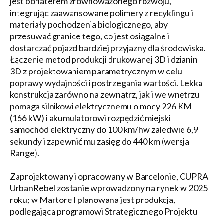
jest bohaterem zrównoważonego rozwoju,
integrując zaawansowane polimery z recyklingu i
materiały pochodzenia biologicznego, aby
przesuwać granice tego, co jest osiągalne i
dostarczać pojazd bardziej przyjazny dla środowiska.
Łączenie metod produkcji drukowanej 3D i dzianin
3D z projektowaniem parametrycznym w celu
poprawy wydajności i postrzegania wartości. Lekka
konstrukcja zarówno na zewnątrz, jak i we wnętrzu
pomaga silnikowi elektrycznemu o mocy 226 KM
(166 kW) i akumulatorowi rozpędzić miejski
samochód elektryczny do 100 km/hw zaledwie 6,9
sekundy i zapewnić mu zasięg do 440 km (wersja
Range).
Zaprojektowany i opracowany w Barcelonie, CUPRA
UrbanRebel zostanie wprowadzony na rynek w 2025
roku; w Martorell planowana jest produkcja,
podlegająca programowi Strategicznego Projektu