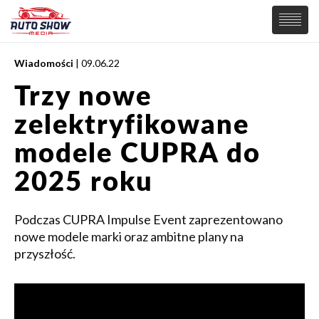
Wiadomości
| 09.06.22
PREMIERY
Trzy nowe
SAMOCHODY
zelektryfikowane
Wiadomości
MOTORSPORT
Supersamochody
modele CUPRA do
Samochody Koncepcyjne
Tuning
2025 roku
Elektryczne
Podczas CUPRA Impulse Event zaprezentowano
nowe modele marki oraz ambitne plany na
przyszłość.