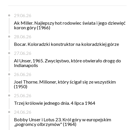
29.06.26
Ak Miller. Najlepszy hot rodowiec świata i jego dziewięć
koron góry (1966)
28.06.26
Bocar. Koloradzki konstruktor na koloradzkiej górze
27.06.26
Al Unser, 1965. Zwycięstwo, które otwierało drogę do
Indianapolis
26.06.26
Joel Thorne. Milioner, który ścigał się ze wszystkim
(1950)
25.06.26
Trzej królowie jednego dnia. 4 lipca 1964
24.06.26
Bobby Unser i Lotus 23. Król góry w europejskim
„pogromcy olbrzymów" (1964)