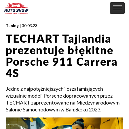
Tuning
| 30.03.23
PREMIERY
TECHART Tajlandia
SAMOCHODY
prezentuje błękitne
Wiadomości
MOTORSPORT
Supersamochody
Porsche 911 Carrera
Samochody Koncepcyjne
Tuning
4S
Elektryczne
Jedne z najpotężniejszych i oszałamiających
wizualnie modeli Porsche dopracowanych przez
TECHART zaprezentowane na Międzynarodowym
Salonie Samochodowym w Bangkoku 2023.