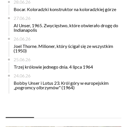
28.06.26
Bocar. Koloradzki konstruktor na koloradzkiej górze
27.06.26
Al Unser, 1965. Zwycięstwo, które otwierało drogę do
Indianapolis
26.06.26
Joel Thorne. Milioner, który ścigał się ze wszystkim
(1950)
25.06.26
Trzej królowie jednego dnia. 4 lipca 1964
24.06.26
Bobby Unser i Lotus 23. Król góry w europejskim
„pogromcy olbrzymów" (1964)