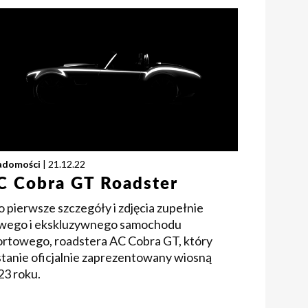
adomości
| 21.12.22
C Cobra GT Roadster
 pierwsze szczegóły i zdjęcia zupełnie
wego i ekskluzywnego samochodu
ortowego, roadstera AC Cobra GT, który
stanie oficjalnie zaprezentowany wiosną
23 roku.