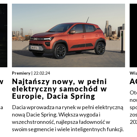
Premiery
| 22.02.24
Wi
w
Najtańszy nowy, w pełni
A
elektryczny samochód w
Oto
Europie, Dacia Spring
no
ia
Dacia wprowadza na rynek w pełni elektryczną
sp
nową Dacie Spring. Większa wygoda i
zo
wszechstronność, najlepsza ładowność w
20
swoim segmencie i wiele inteligentnych funkcji.