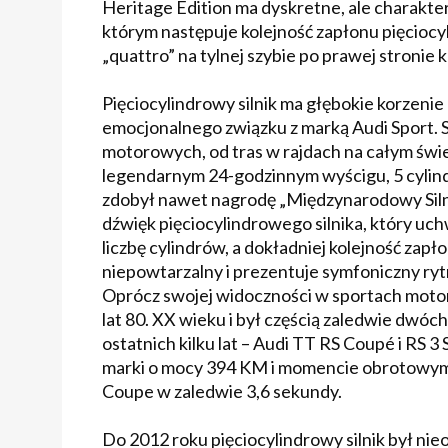
Heritage Edition ma dyskretne, ale charak
którym następuje kolejność zapłonu pięciocyl
„quattro” na tylnej szybie po prawej stroni
Pięciocylindrowy silnik ma głębokie korzeni
emocjonalnego związku z marką Audi Sport. S
motorowych, od tras w rajdach na całym świ
legendarnym 24-godzinnym wyścigu, 5 cylind
zdobył nawet nagrodę „Międzynarodowy Silni
dźwięk pięciocylindrowego silnika, który uc
liczbę cylindrów, a dokładniej kolejność zapł
niepowtarzalny i prezentuje symfoniczny ry
Oprócz swojej widoczności w sportach motor
lat 80. XX wieku i był częścią zaledwie dwó
ostatnich kilku lat – Audi TT RS Coupé i RS 3
marki o mocy 394 KM i momencie obrotowym 
Coupe w zaledwie 3,6 sekundy.
Do 2012 roku pięciocylindrowy silnik był nie