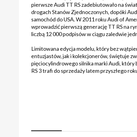
pierwsze Audi TT RS zadebiutowało na świato
drogach Stanów Zjednoczonych, dopóki Audi 
samochód do USA. W 2011 roku Audi of Amer
wprowadzić pierwszą generację TT RS na ry
liczbą 12 000 podpisów w ciągu zaledwie jed
Limitowana edycja modelu, który bez wątpie
entuzjastów, jak i kolekcjonerów, świętuje z
pięciocylindrowego silnika marki Audi, który
RS 3 trafi do sprzedaży latem przyszłego ro