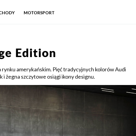
CHODY
MOTORSPORT
ge Edition
a rynku amerykańskim. Pięć tradycyjnych kolorów Audi
k i żegna szczytowe osiągi ikony designu.