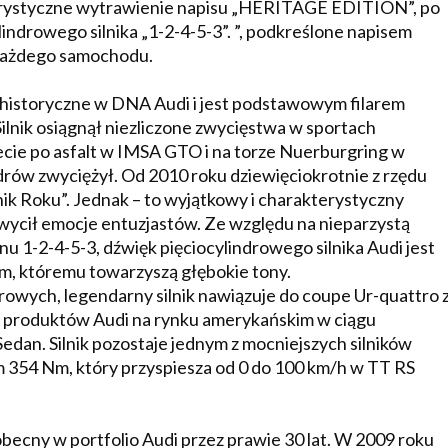
terystyczne wytrawienie napisu „HERITAGE EDITION”, po
indrowego silnika „1-2-4-5-3”. ”, podkreślone napisem
e każdego samochodu.
e historyczne w DNA Audi i jest podstawowym filarem
ilnik osiągnął niezliczone zwycięstwa w sportach
ecie po asfalt w IMSA GTO i na torze Nuerburgring w
rów zwyciężył. Od 2010 roku dziewięciokrotnie z rzędu
k Roku”. Jednak – to wyjątkowy i charakterystyczny
hwycił emocje entuzjastów. Ze względu na nieparzystą
onu 1-2-4-5-3, dźwięk pięciocylindrowego silnika Audi jest
tm, któremu towarzyszą głębokie tony.
owych, legendarny silnik nawiązuje do coupe Ur-quattro 
ch produktów Audi na rynku amerykańskim w ciągu
 Sedan. Silnik pozostaje jednym z mocniejszych silników
354 Nm, który przyspiesza od 0 do 100 km/h w TT RS
obecny w portfolio Audi przez prawie 30 lat. W 2009 roku