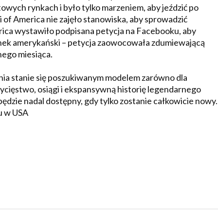
wych rynkach i było tylko marzeniem, aby jeździć po
of America nie zajęło stanowiska, aby sprowadzić
ica wystawiło podpisana petycja na Facebooku, aby
nek amerykański – petycja zaowocowała zdumiewającą
nego miesiąca.
nia stanie się poszukiwanym modelem zarówno dla
wycięstwo, osiągi i ekspansywną historię legendarnego
 będzie nadal dostępny, gdy tylko zostanie całkowicie nowy.
ku w USA