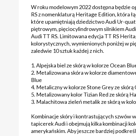
W roku modelowym 2022 dostępna będzie ogr
RS z nomenklaturą Heritage Edition, która łą
które upamiętniają dziedzictwo Audi Ur-qu
piętrowym, pięciocylindrowym silnikiem Aud
Audi TT RS. Limitowana edycja TT RS Heritag
kolorystycznych, wymienionych poniżej w pięc
zaledwie 10 sztuk każdej z nich.
1. Alpejska biel ze skórą w kolorze Ocean Blu
2. Metalizowana skóra w kolorze diamentoweg
Blue
4. Metaliczny w kolorze Stone Grey ze skórą
5. Metalizowany kolor Tizian Red ze skórą H
3. Malachitowa zieleń metalik ze skórą w ko
Kombinacje skóry i kontrastujących szwów w
tapicerek Audi i obejmują kilka kombinacji ko
amerykańskim. Aby jeszcze bardziej podkreśl