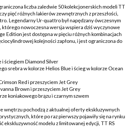
aniczona liczba zaledwie 50 kolekcjonerskich modeli TT
czy pięć różnych lakierów zewnętrznych z przeszłości,
attro. Legendarny Ur-quattro był napędzany ówczesnym
i, którego nowoczesna wersja wspiera dziś wyczynowe
e Edition jest dostępna w pięciu różnych kombinacjach
iocylindrowej kolejności zapłonu, i jest ograniczona do
e i ściegiem Diamond Silver
o srebra w kolorze Helios Blue i ścieg w kolorze Ocean
 Crimson Red i przeszyciem Jet Grey
avanna Brown i przeszyciem Jet Grey
lorze koniakowego brązu i czarnym szwem
e wnętrzu pochodzą z aktualnej oferty ekskluzywnych
lorystycznych, które po raz pierwszy pojawiły się na rynku
ić ekskluzywność modelu z limitowanej edycji, TT RS