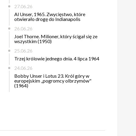
27.06.26
Al Unser, 1965. Zwycięstwo, które
otwierało drogę do Indianapolis
26.06.26
Joel Thorne. Milioner, który ścigał się ze
wszystkim (1950)
25.06.26
Trzej królowie jednego dnia. 4 lipca 1964
24.06.26
Bobby Unser i Lotus 23. Król góry w
europejskim „pogromcy olbrzymów"
(1964)