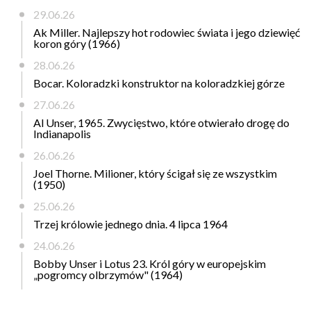
29.06.26
Ak Miller. Najlepszy hot rodowiec świata i jego dziewięć
koron góry (1966)
28.06.26
Bocar. Koloradzki konstruktor na koloradzkiej górze
27.06.26
Al Unser, 1965. Zwycięstwo, które otwierało drogę do
Indianapolis
26.06.26
Joel Thorne. Milioner, który ścigał się ze wszystkim
(1950)
25.06.26
Trzej królowie jednego dnia. 4 lipca 1964
24.06.26
Bobby Unser i Lotus 23. Król góry w europejskim
„pogromcy olbrzymów" (1964)