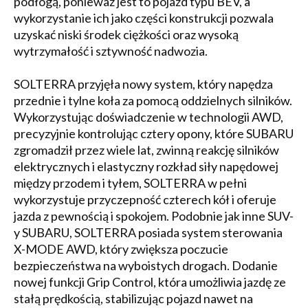
podłogą, ponieważ jest to pojazd typu BEV, a
wykorzystanie ich jako części konstrukcji pozwala
uzyskać niski środek ciężkości oraz wysoką
wytrzymałość i sztywność nadwozia.
SOLTERRA przyjęła nowy system, który napędza
przednie i tylne koła za pomocą oddzielnych silników.
Wykorzystując doświadczenie w technologii AWD,
precyzyjnie kontrolując cztery opony, które SUBARU
zgromadził przez wiele lat, zwinną reakcję silników
elektrycznych i elastyczny rozkład siły napędowej
między przodem i tyłem, SOLTERRA w pełni
wykorzystuje przyczepność czterech kół i oferuje
jazda z pewnością i spokojem. Podobnie jak inne SUV-
y SUBARU, SOLTERRA posiada system sterowania
X-MODE AWD, który zwiększa poczucie
bezpieczeństwa na wyboistych drogach. Dodanie
nowej funkcji Grip Control, która umożliwia jazdę ze
stałą prędkością, stabilizując pojazd nawet na