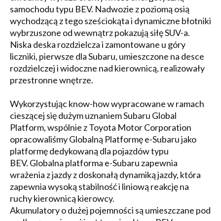
samochodu typu BEV. Nadwozie z poziomą osią
wychodzącą z tego sześciokąta i dynamiczne błotniki
wybrzuszone od wewnątrz pokazują siłę SUV-a.
Niska deska rozdzielcza i zamontowane u góry
liczniki, pierwsze dla Subaru, umieszczone na desce
rozdzielczej i widoczne nad kierownicą, realizowały
przestronne wnętrze.
Wykorzystując know-how wypracowane w ramach
cieszącej się dużym uznaniem Subaru Global
Platform, wspólnie z Toyota Motor Corporation
opracowaliśmy Globalną Platformę e-Subaru jako
platformę dedykowaną dla pojazdów typu
BEV. Globalna platforma e-Subaru zapewnia
wrażenia z jazdy z doskonałą dynamiką jazdy, która
zapewnia wysoką stabilność i liniową reakcję na
ruchy kierownicą kierowcy.
Akumulatory o dużej pojemności są umieszczane pod