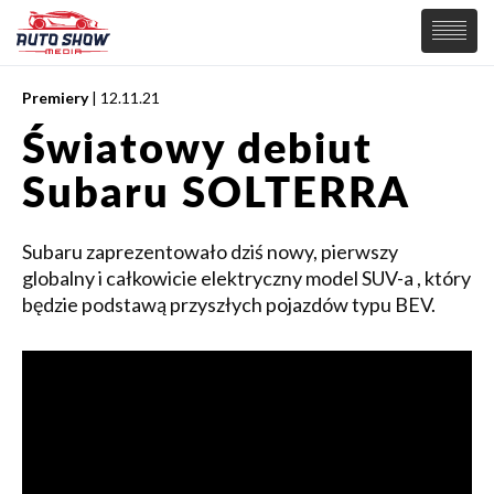
Premiery
| 12.11.21
PREMIERY
Światowy debiut
SAMOCHODY
Subaru SOLTERRA
Wiadomości
MOTORSPORT
Supersamochody
Samochody Koncepcyjne
Subaru zaprezentowało dziś nowy, pierwszy
Tuning
globalny i całkowicie elektryczny model SUV-a , który
Elektryczne
będzie podstawą przyszłych pojazdów typu BEV.