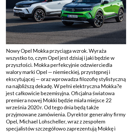
Nowy Opel Mokka przyciąga wzrok. Wyraża
wszystko to, czym Opel jest dzisiaj i jaki będzie w
przyszłości. Mokka perfekcyjnie odzwierciedla
walory marki Opel — niemieckiej, przystępnej i
ekscytującej — oraz wprowadza filozofię stylistyczną
na najbliższą dekadę. W pełni elektryczna Mokka?e
jest całkowicie bezemisyjna. Oficjalna światowa
premiera nowej Mokki będzie miała miejsce 22
września 2020 r. Od tego dnia będą także
przyjmowane zamówienia. Dyrektor generalny firmy
Opel, Michael Lohscheller, wraz z zespołem
specjalistów szczegółowo zaprezentują Mokkę i