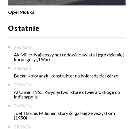
Opel Mokka
Ostatnie
29.06.26
Ak Miller. Najlepszy hot rodowiec świata i jego dziewięć
koron góry (1966)
28.06.26
Bocar. Koloradzki konstruktor na koloradzkiej górze
27.06.26
Al Unser, 1965. Zwycięstwo, które otwierało drogę do
Indianapolis
26.06.26
Joel Thorne. Milioner, który ścigał się ze wszystkim
(1950)
25.06.26