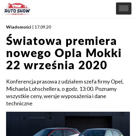
Wiadomości
| 17.09.20
PREMIERY
Światowa premiera
SAMOCHODY
nowego Opla Mokki
Wiadomości
MOTORSPORT
Supersamochody
22 września 2020
Samochody Koncepcyjne
Tuning
Konferencja prasowa z udziałem szefa firmy Opel,
Elektryczne
Michaela Lohschellera, o godz. 13:00. Poznamy
wszystkie ceny, wersje wyposażenia i dane
techniczne