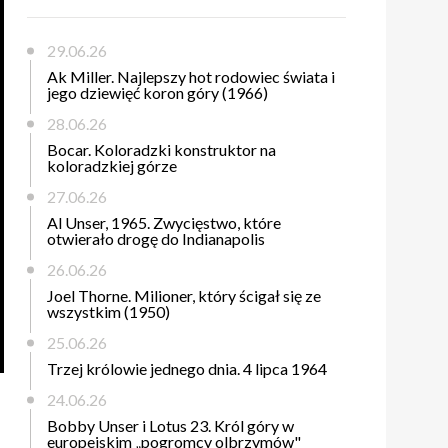
29.06.26
Ak Miller. Najlepszy hot rodowiec świata i
jego dziewięć koron góry (1966)
28.06.26
Bocar. Koloradzki konstruktor na
koloradzkiej górze
27.06.26
Al Unser, 1965. Zwycięstwo, które
otwierało drogę do Indianapolis
26.06.26
Joel Thorne. Milioner, który ścigał się ze
wszystkim (1950)
25.06.26
Trzej królowie jednego dnia. 4 lipca 1964
24.06.26
Bobby Unser i Lotus 23. Król góry w
europejskim „pogromcy olbrzymów"