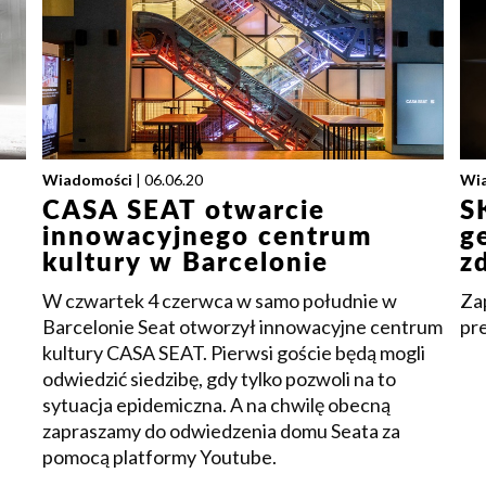
Wiadomości
| 06.06.20
Wi
CASA SEAT otwarcie
S
innowacyjnego centrum
g
kultury w Barcelonie
z
W czwartek 4 czerwca w samo południe w
Za
Barcelonie Seat otworzył innowacyjne centrum
pr
kultury CASA SEAT. Pierwsi goście będą mogli
odwiedzić siedzibę, gdy tylko pozwoli na to
sytuacja epidemiczna. A na chwilę obecną
zapraszamy do odwiedzenia domu Seata za
pomocą platformy Youtube.