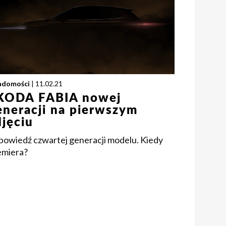
adomości
| 11.02.21
KODA FABIA nowej
eneracji na pierwszym
djęciu
powiedź czwartej generacji modelu. Kiedy
emiera?