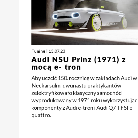
Tuning
| 13.07.23
Audi NSU Prinz (1971) z
mocą e- tron
Aby uczcić 150. rocznicę w zakładach Audi w
Neckarsulm, dwunastu praktykantów
zelektryfikowało klasyczny samochód
wyprodukowany w 1971 roku wykorzystując
komponenty z Audi e-tron i Audi Q7 TFSI e
quattro.