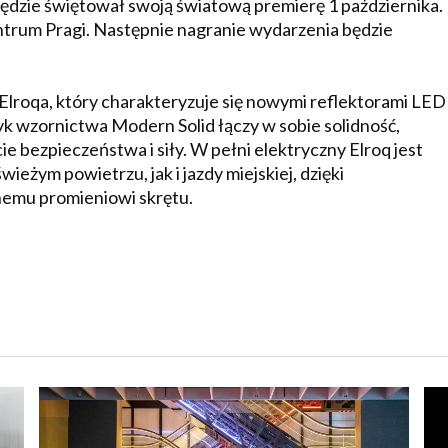
dzie świętował swoją światową premierę 1 października.
ntrum Pragi. Następnie nagranie wydarzenia będzie
lroqa, który charakteryzuje się nowymi reflektorami LED
k wzornictwa Modern Solid łączy w sobie solidność,
ie bezpieczeństwa i siły. W pełni elektryczny Elroq jest
żym powietrzu, jak i jazdy miejskiej, dzięki
emu promieniowi skrętu.