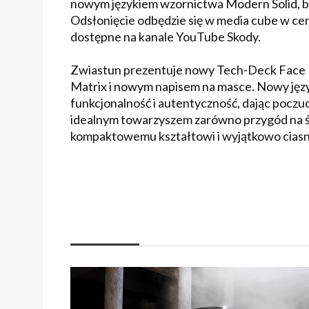
nowym językiem wzornictwa Modern Solid, bę
Odsłonięcie odbędzie się w media cube w ce
dostępne na kanale YouTube Skody.
Zwiastun prezentuje nowy Tech-Deck Face E
Matrix i nowym napisem na masce. Nowy języ
funkcjonalność i autentyczność, dając poczuc
idealnym towarzyszem zarówno przygód na świe
kompaktowemu kształtowi i wyjątkowo ciasn