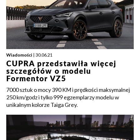
Wiadomości
| 30.06.21
CUPRA przedstawiła więcej
szczegółów o modelu
Formentor VZ5
7000 sztuk o mocy 390 KM i prędkości maksymalnej
250 km/godz i tylko 999 egzemplarzy modelu w
unikalnym kolorze Taiga Grey.