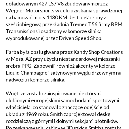
doładowanym 427 LS7 V8 zbudowanym przez
Wegner Motorsports w celu uzyskania sprawdzonej
na hamowni mocy 1180 KM. Jest połączony z
sześciobiegową przekładnią Tremec T56 firmy RPM
Transmissions i osadzony w komorze silnika
wyprodukowanej przez Driven Speed Shop.
Farba była obsługiwana przez Kandy Shop Creations
w Mesa, AZ przy użyciu niestandardowej mieszanki
srebra PPG. Zapewnili również akcenty w kolorze
Liquid Champagne i satynowym węglu drzewnym na
nadwoziu i komorze silnika.
Wnętrze zostało zainspirowane niektórymi
ulubionymi europejskimi samochodami sportowymi
właściciela, co stanowiło znaczące odejście od
układu z 1969 roku. Smith zaprojektował deskę
rozdzielczą z górnymi i dolnymi sekcjami błotników.
Po zeskanowaniu kabiny w 3D szkice Smitha zostały