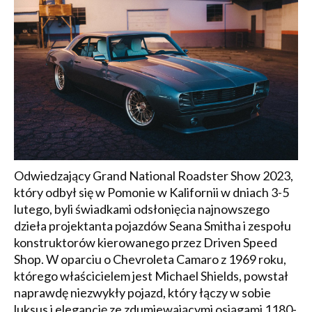
Odwiedzający Grand National Roadster Show 2023,
który odbył się w Pomonie w Kalifornii w dniach 3-5
lutego, byli świadkami odsłonięcia najnowszego
dzieła projektanta pojazdów Seana Smitha i zespołu
konstruktorów kierowanego przez Driven Speed
Shop. W oparciu o Chevroleta Camaro z 1969 roku,
którego właścicielem jest Michael Shields, powstał
naprawdę niezwykły pojazd, który łączy w sobie
luksus i elegancję ze zdumiewającymi osiągami 1180-