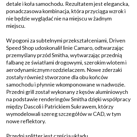
detale i koła samochodu. Rezultatem jest elegancka,
ponadczasowa kombinacja, która przyciąga wzrok i
nie będzie wyglądać nie na miejscu w żadnym
miejscu.
W pogoni za subtelnymi przekształceniami, Driven
Speed Shop udoskonalił linie Camaro, odtwarzając
przemyślany przód Smitha, wytwarzając przednią
falbanę ze światłami drogowymi, szerokim wlotem i
aerodynamicznym rozdzielaczem. Nowe zderzaki
zostały również stworzone dla obu końców
samochodu i płynnie wkomponowane w nadwozie.
Przedni grill został wykonany z kęsów aluminiowych
na podstawie renderingów Smitha dzięki współpracy
między Dascoli i Patrickiem Sukrawem, którzy
wymodelowali szereg szczegółów w CAD, w tym
nowe reflektory.
Przedni splitter jest częścią układu