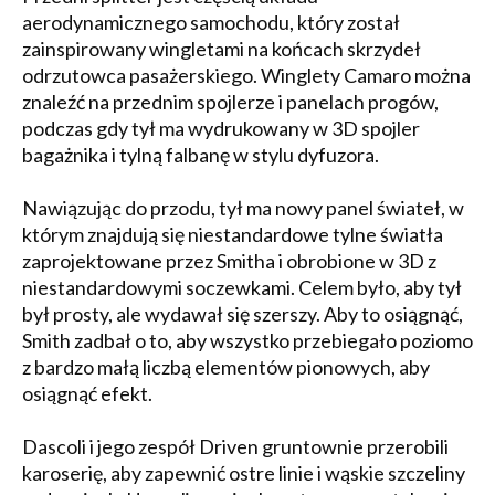
aerodynamicznego samochodu, który został
zainspirowany wingletami na końcach skrzydeł
odrzutowca pasażerskiego. Winglety Camaro można
znaleźć na przednim spojlerze i panelach progów,
podczas gdy tył ma wydrukowany w 3D spojler
bagażnika i tylną falbanę w stylu dyfuzora.
Nawiązując do przodu, tył ma nowy panel świateł, w
którym znajdują się niestandardowe tylne światła
zaprojektowane przez Smitha i obrobione w 3D z
niestandardowymi soczewkami. Celem było, aby tył
był prosty, ale wydawał się szerszy. Aby to osiągnąć,
Smith zadbał o to, aby wszystko przebiegało poziomo
z bardzo małą liczbą elementów pionowych, aby
osiągnąć efekt.
Dascoli i jego zespół Driven gruntownie przerobili
karoserię, aby zapewnić ostre linie i wąskie szczeliny