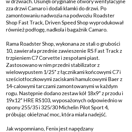
w drzwiach. Usunęli oryginalne otwory wentylacyjne
zza drzwi Camaro i dodali klamki do drzwi. Po
zamontowaniu nadwozia na podwoziu Roadster
Shop Fast Track, Driven Speed Shop wyprodukował
również podłogę, nadkola i bagażnik Camaro.
Rama Roadster Shop, wykonana ze stali o grubości
10, zawierała przednie zawieszenie RS Fast Track z
trzpieniem C7 Corvette i zespołami piast.
Zastosowano w nim przedni stabilizator z
wielowypustem 1/25” z łącznikami końcowymi C7 i
sześciotłoczkowymi zaciskami hamulcowymi Baer z
14-calowymi tarczami zamontowanymi w każdym
rogu. Następnie dodano zestaw kół 18x9” z przodu i
19x12” HRE RS103, wyposażonych odpowiednio w
opony 255/35 i 325/30 Michelin Pilot Sport 4,
próbując okiełznać moc, która miała nadejść.
Jak wspomniano, Fenix jest napędzany