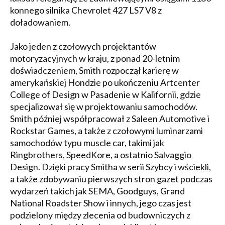
konnego silnika Chevrolet 427 LS7 V8 z
doładowaniem.
Jako jeden z czołowych projektantów
motoryzacyjnych w kraju, z ponad 20-letnim
doświadczeniem, Smith rozpoczął karierę w
amerykańskiej Hondzie po ukończeniu Artcenter
College of Design w Pasadenie w Kalifornii, gdzie
specjalizował się w projektowaniu samochodów.
Smith później współpracował z Saleen Automotive i
Rockstar Games, a także z czołowymi luminarzami
samochodów typu muscle car, takimi jak
Ringbrothers, SpeedKore, a ostatnio Salvaggio
Design. Dzięki pracy Smitha w serii Szybcy i wściekli,
a także zdobywaniu pierwszych stron gazet podczas
wydarzeń takich jak SEMA, Goodguys, Grand
National Roadster Show i innych, jego czas jest
podzielony między zlecenia od budowniczych z