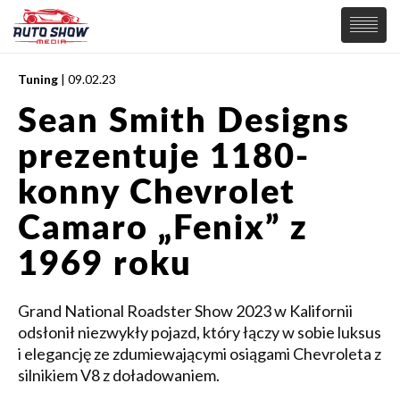
Tuning
| 09.02.23
PREMIERY
Sean Smith Designs
SAMOCHODY
prezentuje 1180-
Wiadomości
MOTORSPORT
Supersamochody
konny Chevrolet
Samochody Koncepcyjne
Tuning
Camaro „Fenix” z
Elektryczne
1969 roku
Grand National Roadster Show 2023 w Kalifornii
odsłonił niezwykły pojazd, który łączy w sobie luksus
i elegancję ze zdumiewającymi osiągami Chevroleta z
silnikiem V8 z doładowaniem.