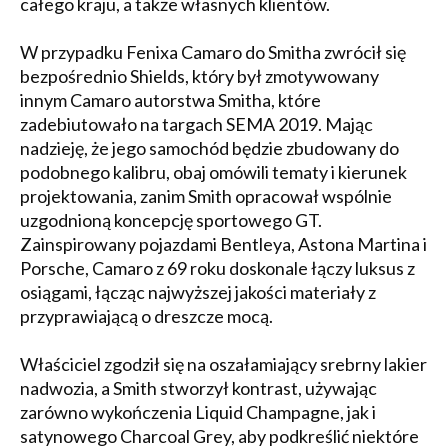
całego kraju, a także własnych klientów.
W przypadku Fenixa Camaro do Smitha zwrócił się
bezpośrednio Shields, który był zmotywowany
innym Camaro autorstwa Smitha, które
zadebiutowało na targach SEMA 2019. Mając
nadzieję, że jego samochód będzie zbudowany do
podobnego kalibru, obaj omówili tematy i kierunek
projektowania, zanim Smith opracował wspólnie
uzgodnioną koncepcję sportowego GT.
Zainspirowany pojazdami Bentleya, Astona Martina i
Porsche, Camaro z 69 roku doskonale łączy luksus z
osiągami, łącząc najwyższej jakości materiały z
przyprawiającą o dreszcze mocą.
Właściciel zgodził się na oszałamiający srebrny lakier
nadwozia, a Smith stworzył kontrast, używając
zarówno wykończenia Liquid Champagne, jak i
satynowego Charcoal Grey, aby podkreślić niektóre