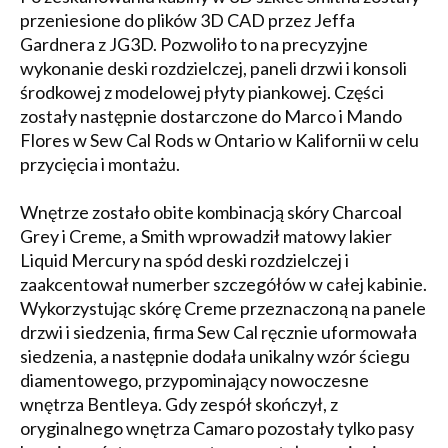
przeniesione do plików 3D CAD przez Jeffa
Gardnera z JG3D. Pozwoliło to na precyzyjne
wykonanie deski rozdzielczej, paneli drzwi i konsoli
środkowej z modelowej płyty piankowej. Części
zostały następnie dostarczone do Marco i Mando
Flores w Sew Cal Rods w Ontario w Kalifornii w celu
przycięcia i montażu.
Wnętrze zostało obite kombinacją skóry Charcoal
Grey i Creme, a Smith wprowadził matowy lakier
Liquid Mercury na spód deski rozdzielczej i
zaakcentował numerber szczegółów w całej kabinie.
Wykorzystując skórę Creme przeznaczoną na panele
drzwi i siedzenia, firma Sew Cal ręcznie uformowała
siedzenia, a następnie dodała unikalny wzór ściegu
diamentowego, przypominający nowoczesne
wnętrza Bentleya. Gdy zespół skończył, z
oryginalnego wnętrza Camaro pozostały tylko pasy