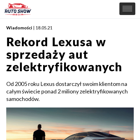
Wiadomości
| 18.05.21
PREMIERY
Rekord Lexusa w
SAMOCHODY
sprzedaży aut
Wiadomości
MOTORSPORT
Supersamochody
zelektryfikowanych
Samochody Koncepcyjne
Tuning
Od 2005 roku Lexus dostarczył swoim klientom na
Elektryczne
całym świecie ponad 2 miliony zelektryfikowanych
samochodów.