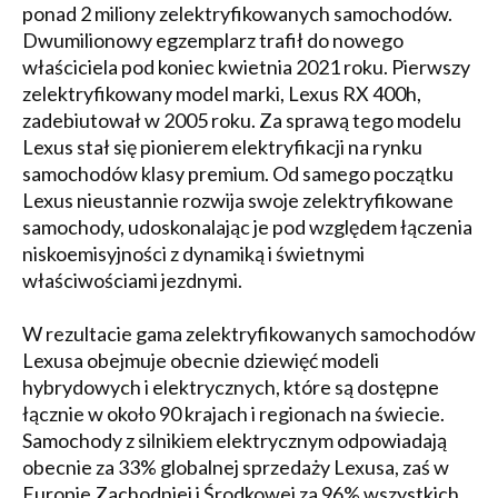
ponad 2 miliony zelektryfikowanych samochodów.
Dwumilionowy egzemplarz trafił do nowego
właściciela pod koniec kwietnia 2021 roku. Pierwszy
zelektryfikowany model marki, Lexus RX 400h,
zadebiutował w 2005 roku. Za sprawą tego modelu
Lexus stał się pionierem elektryfikacji na rynku
samochodów klasy premium. Od samego początku
Lexus nieustannie rozwija swoje zelektryfikowane
samochody, udoskonalając je pod względem łączenia
niskoemisyjności z dynamiką i świetnymi
właściwościami jezdnymi.
W rezultacie gama zelektryfikowanych samochodów
Lexusa obejmuje obecnie dziewięć modeli
hybrydowych i elektrycznych, które są dostępne
łącznie w około 90 krajach i regionach na świecie.
Samochody z silnikiem elektrycznym odpowiadają
obecnie za 33% globalnej sprzedaży Lexusa, zaś w
Europie Zachodniej i Środkowej za 96% wszystkich