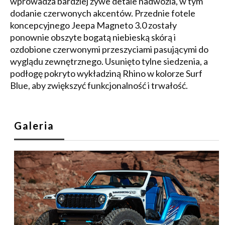
wprowadza bardziej żywe detale nadwozia, w tym
dodanie czerwonych akcentów. Przednie fotele
koncepcyjnego Jeepa Magneto 3.0 zostały
ponownie obszyte bogatą niebieską skórą i
ozdobione czerwonymi przeszyciami pasującymi do
wyglądu zewnętrznego. Usunięto tylne siedzenia, a
podłogę pokryto wykładziną Rhino w kolorze Surf
Blue, aby zwiększyć funkcjonalność i trwałość.
Galeria