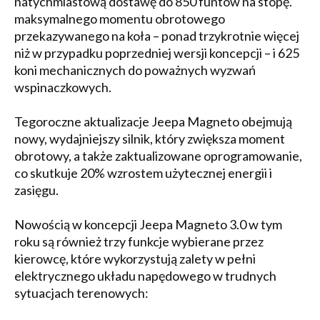
natychmiastową dostawę do 850 funtów na stopę.
maksymalnego momentu obrotowego
przekazywanego na koła – ponad trzykrotnie więcej
niż w przypadku poprzedniej wersji koncepcji – i 625
koni mechanicznych do poważnych wyzwań
wspinaczkowych.
Tegoroczne aktualizacje Jeepa Magneto obejmują
nowy, wydajniejszy silnik, który zwiększa moment
obrotowy, a także zaktualizowane oprogramowanie,
co skutkuje 20% wzrostem użytecznej energii i
zasięgu.
Nowością w koncepcji Jeepa Magneto 3.0 w tym
roku są również trzy funkcje wybierane przez
kierowcę, które wykorzystują zalety w pełni
elektrycznego układu napędowego w trudnych
sytuacjach terenowych: