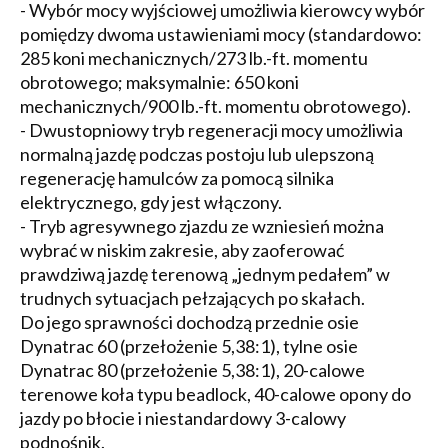
- Wybór mocy wyjściowej umożliwia kierowcy wybór
pomiędzy dwoma ustawieniami mocy (standardowo:
285 koni mechanicznych/273 lb.-ft. momentu
obrotowego; maksymalnie: 650 koni
mechanicznych/900 lb.-ft. momentu obrotowego).
- Dwustopniowy tryb regeneracji mocy umożliwia
normalną jazdę podczas postoju lub ulepszoną
regenerację hamulców za pomocą silnika
elektrycznego, gdy jest włączony.
- Tryb agresywnego zjazdu ze wzniesień można
wybrać w niskim zakresie, aby zaoferować
prawdziwą jazdę terenową „jednym pedałem” w
trudnych sytuacjach pełzających po skałach.
Do jego sprawności dochodzą przednie osie
Dynatrac 60 (przełożenie 5,38:1), tylne osie
Dynatrac 80 (przełożenie 5,38:1), 20-calowe
terenowe koła typu beadlock, 40-calowe opony do
jazdy po błocie i niestandardowy 3-calowy
podnośnik.