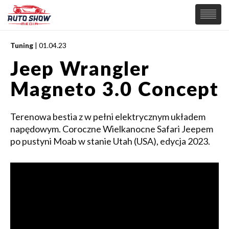
Tuning
| 01.04.23
PREMIERY
Jeep Wrangler
SAMOCHODY
Magneto 3.0 Concept
Wiadomości
MOTORSPORT
Supersamochody
Samochody Koncepcyjne
Terenowa bestia z w pełni elektrycznym układem
Tuning
napędowym. Coroczne Wielkanocne Safari Jeepem
Elektryczne
po pustyni Moab w stanie Utah (USA), edycja 2023.