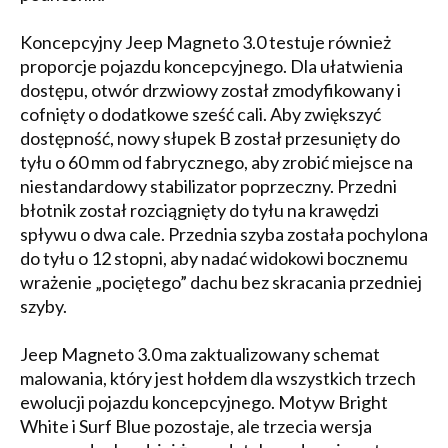
Koncepcyjny Jeep Magneto 3.0 testuje również
proporcje pojazdu koncepcyjnego. Dla ułatwienia
dostępu, otwór drzwiowy został zmodyfikowany i
cofnięty o dodatkowe sześć cali. Aby zwiększyć
dostępność, nowy słupek B został przesunięty do
tyłu o 60 mm od fabrycznego, aby zrobić miejsce na
niestandardowy stabilizator poprzeczny. Przedni
błotnik został rozciągnięty do tyłu na krawędzi
spływu o dwa cale. Przednia szyba została pochylona
do tyłu o 12 stopni, aby nadać widokowi bocznemu
wrażenie „pociętego” dachu bez skracania przedniej
szyby.
Jeep Magneto 3.0 ma zaktualizowany schemat
malowania, który jest hołdem dla wszystkich trzech
ewolucji pojazdu koncepcyjnego. Motyw Bright
White i Surf Blue pozostaje, ale trzecia wersja