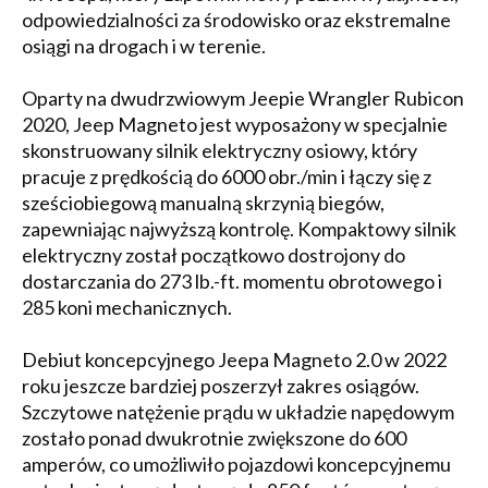
odpowiedzialności za środowisko oraz ekstremalne
osiągi na drogach i w terenie.
Oparty na dwudrzwiowym Jeepie Wrangler Rubicon
2020, Jeep Magneto jest wyposażony w specjalnie
skonstruowany silnik elektryczny osiowy, który
pracuje z prędkością do 6000 obr./min i łączy się z
sześciobiegową manualną skrzynią biegów,
zapewniając najwyższą kontrolę. Kompaktowy silnik
elektryczny został początkowo dostrojony do
dostarczania do 273 lb.-ft. momentu obrotowego i
285 koni mechanicznych.
Debiut koncepcyjnego Jeepa Magneto 2.0 w 2022
roku jeszcze bardziej poszerzył zakres osiągów.
Szczytowe natężenie prądu w układzie napędowym
zostało ponad dwukrotnie zwiększone do 600
amperów, co umożliwiło pojazdowi koncepcyjnemu