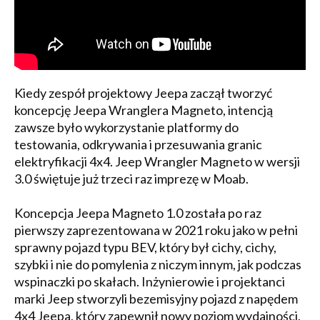
Kiedy zespół projektowy Jeepa zaczął tworzyć
koncepcję Jeepa Wranglera Magneto, intencją
zawsze było wykorzystanie platformy do
testowania, odkrywania i przesuwania granic
elektryfikacji 4x4. Jeep Wrangler Magneto w wersji
3.0 świętuje już trzeci raz imprezę w Moab.
Koncepcja Jeepa Magneto 1.0 została po raz
pierwszy zaprezentowana w 2021 roku jako w pełni
sprawny pojazd typu BEV, który był cichy, cichy,
szybki i nie do pomylenia z niczym innym, jak podczas
wspinaczki po skałach. Inżynierowie i projektanci
marki Jeep stworzyli bezemisyjny pojazd z napędem
4x4 Jeepa, który zapewnił nowy poziom wydajności,