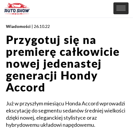
Wiadomości
| 26.10.22
PREMIERY
Przygotuj się na
SAMOCHODY
premierę całkowicie
Wiadomości
MOTORSPORT
Supersamochody
nowej jedenastej
Samochody Koncepcyjne
Tuning
generacji Hondy
Elektryczne
Accord
Już w przyszłym miesiącu Honda Accord wprowadzi
ekscytację do segmentu sedanów średniej wielkości
dzięki nowej, eleganckiej stylistyce oraz
hybrydowemu układowi napędowemu.