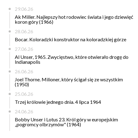
29.06.26
Ak Miller. Najlepszy hot rodowiec świata i jego dziewięć
koron góry (1966)
28.06.26
Bocar. Koloradzki konstruktor na koloradzkiej górze
27.06.26
Al Unser, 1965. Zwycięstwo, które otwierało drogę do
Indianapolis
26.06.26
Joel Thorne. Milioner, który ścigał się ze wszystkim
(1950)
25.06.26
Trzej królowie jednego dnia. 4 lipca 1964
24.06.26
Bobby Unser i Lotus 23. Król góry w europejskim
„pogromcy olbrzymów" (1964)