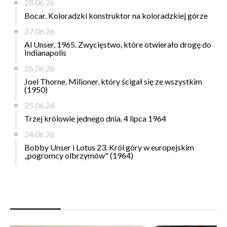
28.06.26
Bocar. Koloradzki konstruktor na koloradzkiej górze
27.06.26
Al Unser, 1965. Zwycięstwo, które otwierało drogę do
Indianapolis
26.06.26
Joel Thorne. Milioner, który ścigał się ze wszystkim
(1950)
25.06.26
Trzej królowie jednego dnia. 4 lipca 1964
24.06.26
Bobby Unser i Lotus 23. Król góry w europejskim
„pogromcy olbrzymów" (1964)