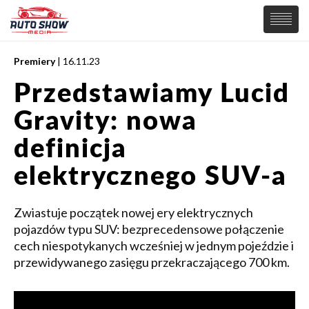
Premiery
| 16.11.23
PREMIERY
Przedstawiamy Lucid
SAMOCHODY
Gravity: nowa
Wiadomości
MOTORSPORT
Supersamochody
definicja
Samochody Koncepcyjne
Tuning
elektrycznego SUV-a
Elektryczne
Zwiastuje początek nowej ery elektrycznych
pojazdów typu SUV: bezprecedensowe połączenie
cech niespotykanych wcześniej w jednym pojeździe i
przewidywanego zasięgu przekraczającego 700 km.