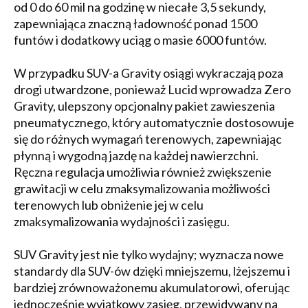
od 0 do 60 mil na godzinę w niecałe 3,5 sekundy,
zapewniająca znaczną ładowność ponad 1500
funtów i dodatkowy uciąg o masie 6000 funtów.
W przypadku SUV-a Gravity osiągi wykraczają poza
drogi utwardzone, ponieważ Lucid wprowadza Zero
Gravity, ulepszony opcjonalny pakiet zawieszenia
pneumatycznego, który automatycznie dostosowuje
się do różnych wymagań terenowych, zapewniając
płynną i wygodną jazdę na każdej nawierzchni.
Ręczna regulacja umożliwia również zwiększenie
grawitacji w celu zmaksymalizowania możliwości
terenowych lub obniżenie jej w celu
zmaksymalizowania wydajności i zasięgu.
SUV Gravity jest nie tylko wydajny; wyznacza nowe
standardy dla SUV-ów dzięki mniejszemu, lżejszemu i
bardziej zrównoważonemu akumulatorowi, oferując
jednocześnie wyjątkowy zasięg, przewidywany na