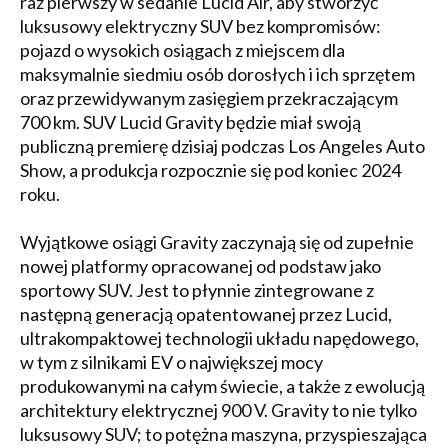
raz pierwszy w sedanie Lucid Air, aby stworzyć
luksusowy elektryczny SUV bez kompromisów:
pojazd o wysokich osiągach z miejscem dla
maksymalnie siedmiu osób dorosłych i ich sprzętem
oraz przewidywanym zasięgiem przekraczającym
700 km. SUV Lucid Gravity będzie miał swoją
publiczną premierę dzisiaj podczas Los Angeles Auto
Show, a produkcja rozpocznie się pod koniec 2024
roku.
Wyjątkowe osiągi Gravity zaczynają się od zupełnie
nowej platformy opracowanej od podstaw jako
sportowy SUV. Jest to płynnie zintegrowane z
następną generacją opatentowanej przez Lucid,
ultrakompaktowej technologii układu napędowego,
w tym z silnikami EV o największej mocy
produkowanymi na całym świecie, a także z ewolucją
architektury elektrycznej 900 V. Gravity to nie tylko
luksusowy SUV; to potężna maszyna, przyspieszająca