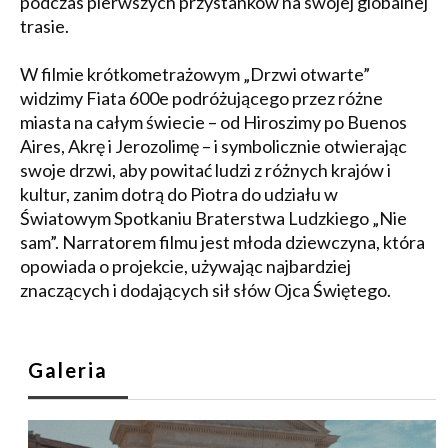
podczas pierwszych przystanków na swojej globalnej
trasie.
W filmie krótkometrażowym „Drzwi otwarte”
widzimy Fiata 600e podróżującego przez różne
miasta na całym świecie – od Hiroszimy po Buenos
Aires, Akrę i Jerozolimę – i symbolicznie otwierając
swoje drzwi, aby powitać ludzi z różnych krajów i
kultur, zanim dotrą do Piotra do udziału w
Światowym Spotkaniu Braterstwa Ludzkiego „Nie
sam”. Narratorem filmu jest młoda dziewczyna, która
opowiada o projekcie, używając najbardziej
znaczących i dodających sił słów Ojca Świętego.
Galeria