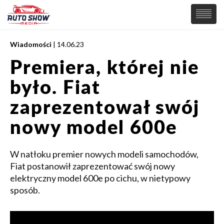
Wiadomości
| 14.06.23
PREMIERY
Premiera, której nie
SAMOCHODY
było. Fiat
Wiadomości
MOTORSPORT
Supersamochody
zaprezentował swój
Samochody Koncepcyjne
Tuning
nowy model 600e
Elektryczne
W natłoku premier nowych modeli samochodów,
Fiat postanowił zaprezentować swój nowy
elektryczny model 600e po cichu, w nietypowy
sposób.