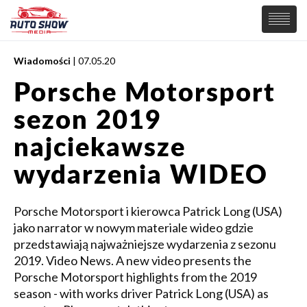
Wiadomości
| 07.05.20
PREMIERY
Porsche Motorsport
SAMOCHODY
sezon 2019
Wiadomości
MOTORSPORT
Supersamochody
najciekawsze
Samochody Koncepcyjne
Tuning
wydarzenia WIDEO
Elektryczne
Porsche Motorsport i kierowca Patrick Long (USA)
jako narrator w nowym materiale wideo gdzie
przedstawiają najważniejsze wydarzenia z sezonu
2019. Video News. A new video presents the
Porsche Motorsport highlights from the 2019
season - with works driver Patrick Long (USA) as