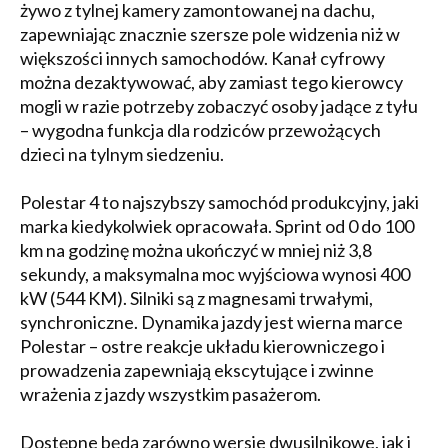
żywo z tylnej kamery zamontowanej na dachu,
zapewniając znacznie szersze pole widzenia niż w
większości innych samochodów. Kanał cyfrowy
można dezaktywować, aby zamiast tego kierowcy
mogli w razie potrzeby zobaczyć osoby jadące z tyłu
– wygodna funkcja dla rodziców przewożących
dzieci na tylnym siedzeniu.
Polestar 4 to najszybszy samochód produkcyjny, jaki
marka kiedykolwiek opracowała. Sprint od 0 do 100
km na godzinę można ukończyć w mniej niż 3,8
sekundy, a maksymalna moc wyjściowa wynosi 400
kW (544 KM). Silniki są z magnesami trwałymi,
synchroniczne. Dynamika jazdy jest wierna marce
Polestar – ostre reakcje układu kierowniczego i
prowadzenia zapewniają ekscytujące i zwinne
wrażenia z jazdy wszystkim pasażerom.
Dostępne będą zarówno wersje dwusilnikowe, jak i