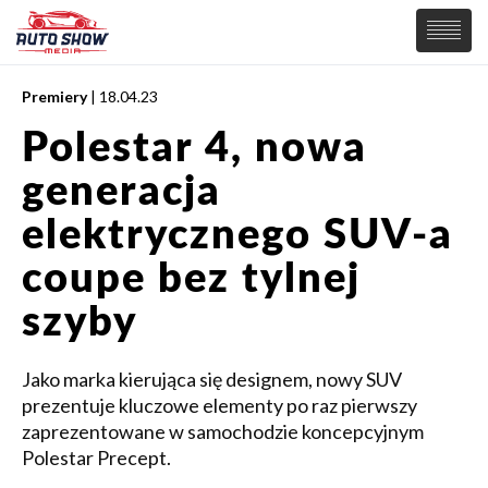
Premiery
| 18.04.23
PREMIERY
Polestar 4, nowa
SAMOCHODY
generacja
Wiadomości
MOTORSPORT
Supersamochody
elektrycznego SUV-a
Samochody Koncepcyjne
Tuning
coupe bez tylnej
Elektryczne
szyby
Jako marka kierująca się designem, nowy SUV
prezentuje kluczowe elementy po raz pierwszy
zaprezentowane w samochodzie koncepcyjnym
Polestar Precept.