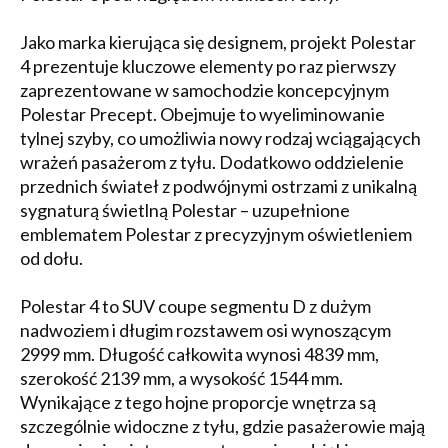
Jako marka kierująca się designem, projekt Polestar
4 prezentuje kluczowe elementy po raz pierwszy
zaprezentowane w samochodzie koncepcyjnym
Polestar Precept. Obejmuje to wyeliminowanie
tylnej szyby, co umożliwia nowy rodzaj wciągających
wrażeń pasażerom z tyłu. Dodatkowo oddzielenie
przednich świateł z podwójnymi ostrzami z unikalną
sygnaturą świetlną Polestar – uzupełnione
emblematem Polestar z precyzyjnym oświetleniem
od dołu.
Polestar 4 to SUV coupe segmentu D z dużym
nadwoziem i długim rozstawem osi wynoszącym
2999 mm. Długość całkowita wynosi 4839 mm,
szerokość 2139 mm, a wysokość 1544 mm.
Wynikające z tego hojne proporcje wnętrza są
szczególnie widoczne z tyłu, gdzie pasażerowie mają