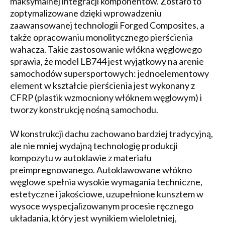
maksymalnej integracji komponentów. Zostało to
zoptymalizowane dzięki wprowadzeniu
zaawansowanej technologii Forged Composites, a
także opracowaniu monolitycznego pierścienia
wahacza. Takie zastosowanie włókna węglowego
sprawia, że model LB744 jest wyjątkowy na arenie
samochodów supersportowych: jednoelementowy
element w kształcie pierścienia jest wykonany z
CFRP (plastik wzmocniony włóknem węglowym) i
tworzy konstrukcję nośną samochodu.
W konstrukcji dachu zachowano bardziej tradycyjną,
ale nie mniej wydajną technologię produkcji
kompozytu w autoklawie z materiału
preimpregnowanego. Autoklawowane włókno
węglowe spełnia wysokie wymagania techniczne,
estetyczne i jakościowe, uzupełnione kunsztem w
wysoce wyspecjalizowanym procesie ręcznego
układania, który jest wynikiem wieloletniej,