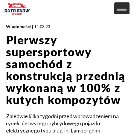
Wiadomości
| 14.03.23
PREMIERY
Pierwszy
SAMOCHODY
supersportowy
Wiadomości
MOTORSPORT
Supersamochody
samochód z
Samochody Koncepcyjne
Tuning
konstrukcją przednią
Elektryczne
wykonaną w 100% z
kutych kompozytów
Zaledwie kilka tygodni przed wprowadzeniem na
rynek pierwszego hybrydowego pojazdu
elektrycznego typu plug-in, Lamborghini