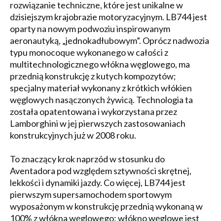
rozwiązanie techniczne, które jest unikalne w
dzisiejszym krajobrazie motoryzacyjnym. LB744 jest
oparty na nowym podwoziu inspirowanym
aeronautyką, „jednokadłubowym”. Oprócz nadwozia
typu monocoque wykonanego w całości z
multitechnologicznego włókna węglowego, ma
przednią konstrukcję z kutych kompozytów;
specjalny materiał wykonany z krótkich włókien
węglowych nasączonych żywicą. Technologia ta
została opatentowana i wykorzystana przez
Lamborghini w jej pierwszych zastosowaniach
konstrukcyjnych już w 2008 roku.
To znaczący krok naprzód w stosunku do
Aventadora pod względem sztywności skrętnej,
lekkości i dynamiki jazdy. Co więcej, LB744 jest
pierwszym supersamochodem sportowym
wyposażonym w konstrukcję przednią wykonaną w
100% z włókna węglowego: włókno węglowe jest