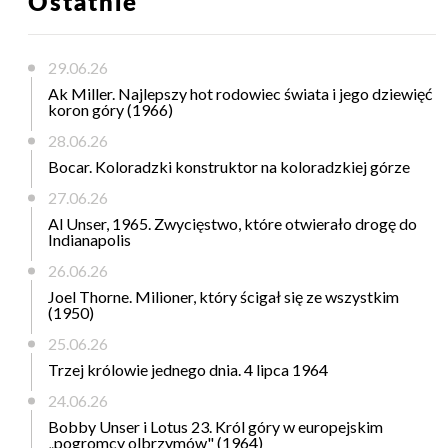
Ostatnie
29.06.26
Ak Miller. Najlepszy hot rodowiec świata i jego dziewięć
koron góry (1966)
28.06.26
Bocar. Koloradzki konstruktor na koloradzkiej górze
27.06.26
Al Unser, 1965. Zwycięstwo, które otwierało drogę do
Indianapolis
26.06.26
Joel Thorne. Milioner, który ścigał się ze wszystkim
(1950)
25.06.26
Trzej królowie jednego dnia. 4 lipca 1964
24.06.26
Bobby Unser i Lotus 23. Król góry w europejskim
„pogromcy olbrzymów" (1964)