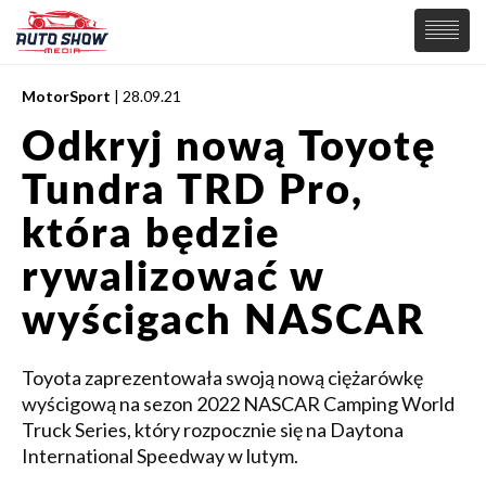
MotorSport
| 28.09.21
PREMIERY
Odkryj nową Toyotę
SAMOCHODY
Tundra TRD Pro,
Wiadomości
MOTORSPORT
Supersamochody
która będzie
Samochody Koncepcyjne
Tuning
rywalizować w
Elektryczne
wyścigach NASCAR
Toyota zaprezentowała swoją nową ciężarówkę
wyścigową na sezon 2022 NASCAR Camping World
Truck Series, który rozpocznie się na Daytona
International Speedway w lutym.