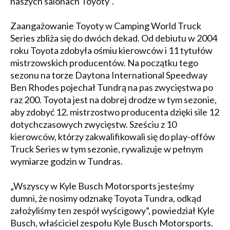
naszych salonach Toyoty”.
Zaangażowanie Toyoty w Camping World Truck
Series zbliża się do dwóch dekad. Od debiutu w 2004
roku Toyota zdobyła ośmiu kierowców i 11 tytułów
mistrzowskich producentów. Na początku tego
sezonu na torze Daytona International Speedway
Ben Rhodes pojechał Tundrą na pas zwycięstwa po
raz 200. Toyota jest na dobrej drodze w tym sezonie,
aby zdobyć 12. mistrzostwo producenta dzięki sile 12
dotychczasowych zwycięstw. Sześciu z 10
kierowców, którzy zakwalifikowali się do play-offów
Truck Series w tym sezonie, rywalizuje w pełnym
wymiarze godzin w Tundras.
„Wszyscy w Kyle Busch Motorsports jesteśmy
dumni, że nosimy odznakę Toyota Tundra, odkąd
założyliśmy ten zespół wyścigowy”, powiedział Kyle
Busch, właściciel zespołu Kyle Busch Motorsports.