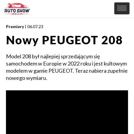
Premiery
| 06.07.23
PREMIERY
Nowy PEUGEOT 208
SAMOCHODY
Wiadomości
MOTORSPORT
Model 208 był najlepiej sprzedającym się
Supersamochody
samochodem w Europie w 2022 roku i jest kultowym
Samochody Koncepcyjne
modelem w gamie PEUGEOT. Teraz nabiera zupełnie
Tuning
nowego wymiaru.
Elektryczne