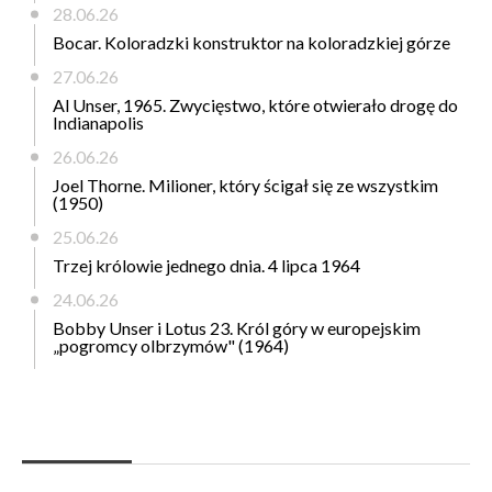
28.06.26
Bocar. Koloradzki konstruktor na koloradzkiej górze
27.06.26
Al Unser, 1965. Zwycięstwo, które otwierało drogę do
Indianapolis
26.06.26
Joel Thorne. Milioner, który ścigał się ze wszystkim
(1950)
25.06.26
Trzej królowie jednego dnia. 4 lipca 1964
24.06.26
Bobby Unser i Lotus 23. Król góry w europejskim
„pogromcy olbrzymów" (1964)