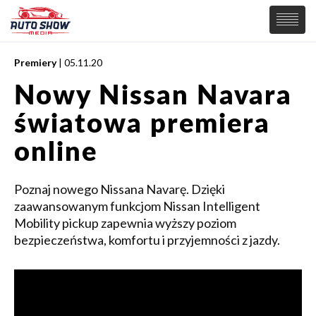
Premiery
| 05.11.20
PREMIERY
Nowy Nissan Navara
SAMOCHODY
światowa premiera
Wiadomości
MOTORSPORT
Supersamochody
online
Samochody Koncepcyjne
Tuning
Poznaj nowego Nissana Navarę. Dzięki
Elektryczne
zaawansowanym funkcjom Nissan Intelligent
Mobility pickup zapewnia wyższy poziom
bezpieczeństwa, komfortu i przyjemności z jazdy.