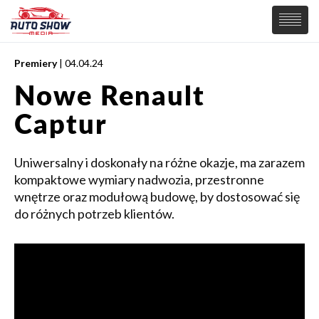
Premiery
| 04.04.24
PREMIERY
Nowe Renault
SAMOCHODY
Captur
Wiadomości
MOTORSPORT
Supersamochody
Samochody Koncepcyjne
Uniwersalny i doskonały na różne okazje, ma zarazem
Tuning
kompaktowe wymiary nadwozia, przestronne
Elektryczne
wnętrze oraz modułową budowę, by dostosować się
do różnych potrzeb klientów.