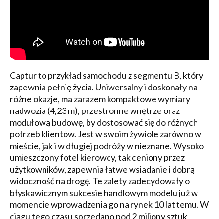
Captur to przykład samochodu z segmentu B, który
zapewnia pełnię życia. Uniwersalny i doskonały na
różne okazje, ma zarazem kompaktowe wymiary
nadwozia (4,23 m), przestronne wnętrze oraz
modułową budowę, by dostosować się do różnych
potrzeb klientów. Jest w swoim żywiole zarówno w
mieście, jak i w długiej podróży w nieznane. Wysoko
umieszczony fotel kierowcy, tak ceniony przez
użytkowników, zapewnia łatwe wsiadanie i dobrą
widoczność na drogę. Te zalety zadecydowały o
błyskawicznym sukcesie handlowym modelu już w
momencie wprowadzenia go na rynek 10 lat temu. W
ciągu tego czasu sprzedano pod 2 miliony sztuk