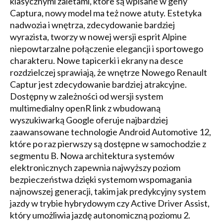
klasycznymi zaletami, które są wpisane w geny
Captura, nowy model ma też nowe atuty. Estetyka
nadwozia i wnętrza, zdecydowanie bardziej
wyrazista, tworzy w nowej wersji esprit Alpine
niepowtarzalne połączenie elegancji i sportowego
charakteru. Nowe tapicerki i ekrany na desce
rozdzielczej sprawiają, że wnętrze Nowego Renault
Captur jest zdecydowanie bardziej atrakcyjne.
Dostępny w zależności od wersji system
multimedialny openR link z wbudowaną
wyszukiwarką Google oferuje najbardziej
zaawansowane technologie Android Automotive 12,
które po raz pierwszy są dostępne w samochodzie z
segmentu B. Nowa architektura systemów
elektronicznych zapewnia najwyższy poziom
bezpieczeństwa dzięki systemom wspomagania
najnowszej generacji, takim jak predykcyjny system
jazdy w trybie hybrydowym czy Active Driver Assist,
który umożliwia jazdę autonomiczną poziomu 2.