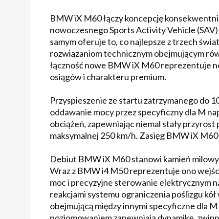
BMW iX M60 łączy koncepcję konsekwentni
nowoczesnego Sports Activity Vehicle (SAV)
samym oferuje to, co najlepsze z trzech ś
rozwiązaniom technicznym obejmującym równi
łączność nowe BMW iX M60 reprezentuje n
osiągów i charakteru premium.
Przyspieszenie ze startu zatrzymanego do 
oddawanie mocy przez specyficzny dla M nap
obciążeń, zapewniając niemal stały przyrost 
maksymalnej 250 km/h. Zasięg BMW iX M60
Debiut BMW iX M60 stanowi kamień milowy 
Wraz z BMW i4 M50 reprezentuje ono wejśc
moc i precyzyjne sterowanie elektrycznym n
reakcjami systemu ograniczenia poślizgu kół
obejmującą między innymi specyficzne dla 
poziomowaniem zapewniają dynamikę, zwinno