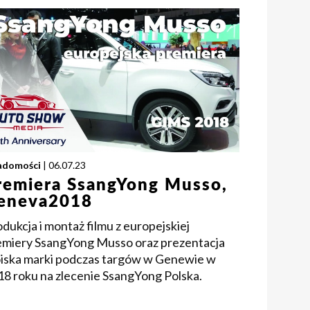
adomości
| 06.07.23
remiera SsangYong Musso,
eneva2018
dukcja i montaż filmu z europejskiej
emiery SsangYong Musso oraz prezentacja
oiska marki podczas targów w Genewie w
18 roku na zlecenie SsangYong Polska.