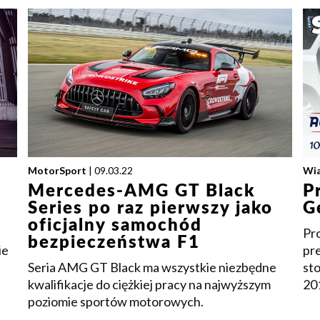
MotorSport
| 09.03.22
Wi
Mercedes-AMG GT Black
P
Series po raz pierwszy jako
G
oficjalny samochód
Pro
bezpieczeństwa F1
ie
pr
Seria AMG GT Black ma wszystkie niezbędne
st
kwalifikacje do ciężkiej pracy na najwyższym
20
poziomie sportów motorowych.