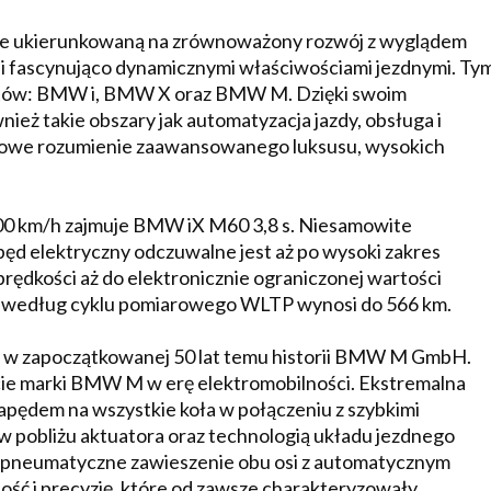
e ukierunkowaną na zrównoważony rozwój z wyglądem
 i fascynująco dynamicznymi właściwościami jezdnymi. Ty
wiatów: BMW i, BMW X oraz BMW M. Dzięki swoim
eż takie obszary jak automatyzacja jazdy, obsługa i
owe rozumienie zaawansowanego luksusu, wysokich
100 km/h zajmuje BMW iX M60 3,8 s. Niesamowite
ęd elektryczny odczuwalne jest aż po wysoki zakres
prędkości aż do elektronicznie ograniczonej wartości
 według cyklu pomiarowego WLTP wynosi do 566 km.
w zapoczątkowanej 50 lat temu historii BMW M GmbH.
ie marki BMW M w erę elektromobilności. Ekstremalna
apędem na wszystkie koła w połączeniu z szybkimi
 w pobliżu aktuatora oraz technologią układu jezdnego
M pneumatyczne zawieszenie obu osi z automatycznym
ść i precyzję, które od zawsze charakteryzowały