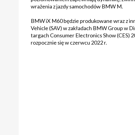
wrażenia z jazdy samochodów BMW M.
BMW iX M60 będzie produkowane wraz z inny
Vehicle (SAV) w zakładach BMW Group w Din
targach Consumer Electronics Show (CES) 20
rozpocznie się w czerwcu 2022 r.