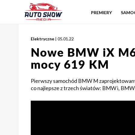
PREMIERY
SAMO
Elektryczne
| 05.01.22
Nowe BMW iX M60
mocy 619 KM
Pierwszy samochód BMW M zaprojektowany od 
co najlepsze z trzech światów: BMW i, BM