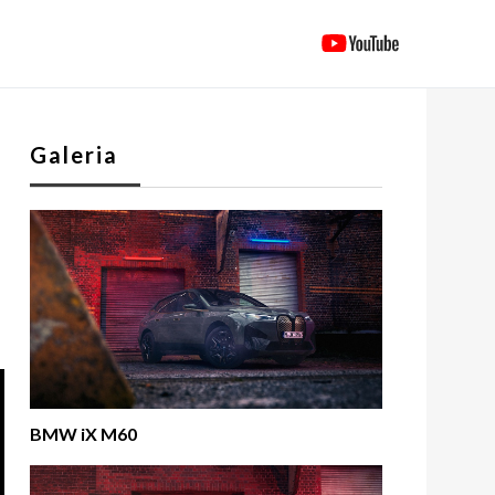
Galeria
j
BMW iX M60