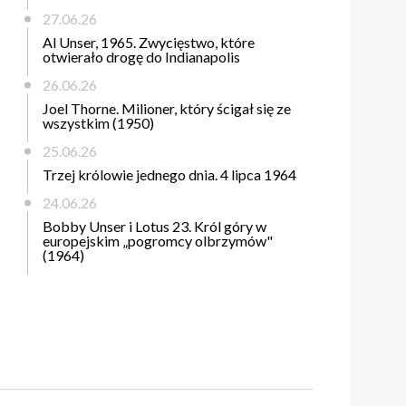
27.06.26
Al Unser, 1965. Zwycięstwo, które
otwierało drogę do Indianapolis
26.06.26
Joel Thorne. Milioner, który ścigał się ze
wszystkim (1950)
25.06.26
Trzej królowie jednego dnia. 4 lipca 1964
24.06.26
Bobby Unser i Lotus 23. Król góry w
europejskim „pogromcy olbrzymów"
(1964)