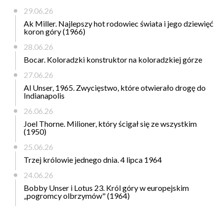
29.06.26
Ak Miller. Najlepszy hot rodowiec świata i jego dziewięć
koron góry (1966)
28.06.26
Bocar. Koloradzki konstruktor na koloradzkiej górze
27.06.26
Al Unser, 1965. Zwycięstwo, które otwierało drogę do
Indianapolis
26.06.26
Joel Thorne. Milioner, który ścigał się ze wszystkim
(1950)
25.06.26
Trzej królowie jednego dnia. 4 lipca 1964
24.06.26
Bobby Unser i Lotus 23. Król góry w europejskim
„pogromcy olbrzymów" (1964)