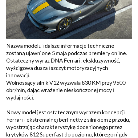
Nazwa modelu i dalsze informacje techniczne
zostaną ujawnione 5 maja podczas premiery online.
Ostateczny wyraz DNA Ferrari: ekskluzywność,
wyścigowa dusza i szczyt motoryzacyjnych
innowacji.
Wolnossący silnik V12 wyzwala 830 KM przy 9500
obr/min, dając wrażenie nieskończonej mocy i
wydajności.
Nowy model jest ostatecznym wyrazem koncepcji
Ferrari - ekstremalnej berlinetty z silnikiem z przodu,
wyostrzając charakterystykę docenionego przez
krytyków 812 Superfast do poziomu, którego nigdy