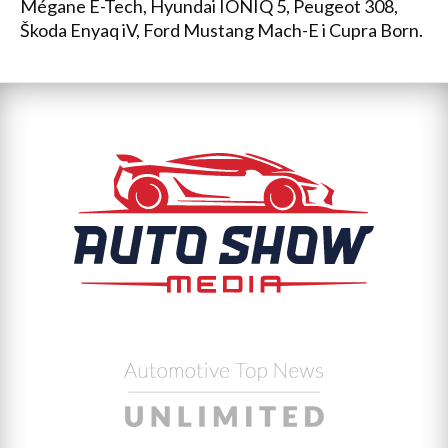
Mégane E-Tech, Hyundai IONIQ 5, Peugeot 308,
Škoda Enyaq iV, Ford Mustang Mach-E i Cupra Born.