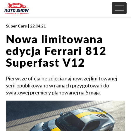
Super Cars
| 22.04.21
PREMIERY
Nowa limitowana
SAMOCHODY
edycja Ferrari 812
Wiadomości
MOTORSPORT
Supersamochody
Superfast V12
Samochody Koncepcyjne
Tuning
Pierwsze oficjalne zdjęcia najnowszej limitowanej
Elektryczne
serii opublikowano w ramach przygotowań do
światowej premiery planowanej na 5 maja.