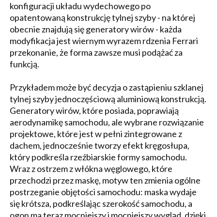
konfiguracji układu wydechowego po
opatentowaną konstrukcję tylnej szyby - na której
obecnie znajdują się generatory wirów - każda
modyfikacja jest wiernym wyrazem rdzenia Ferrari
przekonanie, że forma zawsze musi podążać za
funkcją.
Przykładem może być decyzja o zastąpieniu szklanej
tylnej szyby jednoczęściową aluminiową konstrukcją.
Generatory wirów, które posiada, poprawiają
aerodynamikę samochodu, ale wybrane rozwiązanie
projektowe, które jest w pełni zintegrowane z
dachem, jednocześnie tworzy efekt kręgosłupa,
który podkreśla rzeźbiarskie formy samochodu.
Wraz z ostrzem z włókna węglowego, które
przechodzi przez maskę, motyw ten zmienia ogólne
postrzeganie objętości samochodu: maska wydaje
się krótsza, podkreślając szerokość samochodu, a
ogon ma teraz mocniejszy i mocniejszy wygląd, dzięki