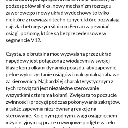
podzespołów silnika, nowy mechanizm rozrządu
zaworowego i nowy układ wydechowy to tylko
niektóre z rozwiązań technicznych, które pozwalają
najszlachetniejszym silnikom Ferrari zapewniać
osiągi. poziomy, które są bezprecedensowe w
segmencie V12.
Czysta, ale brutalna moc wyzwalana przez układ
napędowy jest połączona z wiodącymi w swojej
klasie kontrolkami dynamiki pojazdu, aby zapewnić
pełne wykorzystanie osiągów i maksymalną zabawę
za kierownicą. Najbardziej charakterystycznym z
tych rozwiązań jest niezależne sterowanie
wszystkimi czterema kołami. Zwiększa to poczucie
zwinności i precyzji podczas pokonywania zakrętów,
a także zapewnia niezrównaną reakcję na
sterowanie. Kolejnym godnym uwagi osiągnięciem
inżynieryjnym są prace rozwojowe podjęte w celu