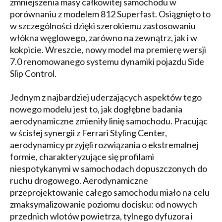
zmniejszenia masy całkowitej samochodu w
porównaniu z modelem 812 Superfast. Osiągnięto to
w szczególności dzięki szerokiemu zastosowaniu
włókna węglowego, zarówno na zewnątrz, jak i w
kokpicie. Wreszcie, nowy model ma premierę wersji
7.0 renomowanego systemu dynamiki pojazdu Side
Slip Control.
Jednym z najbardziej uderzających aspektów tego
nowego modelu jest to, jak dogłębne badania
aerodynamiczne zmieniły linię samochodu. Pracując
w ścisłej synergii z Ferrari Styling Center,
aerodynamicy przyjęli rozwiązania o ekstremalnej
formie, charakteryzujące się profilami
niespotykanymi w samochodach dopuszczonych do
ruchu drogowego. Aerodynamiczne
przeprojektowanie całego samochodu miało na celu
zmaksymalizowanie poziomu docisku: od nowych
przednich wlotów powietrza, tylnego dyfuzora i