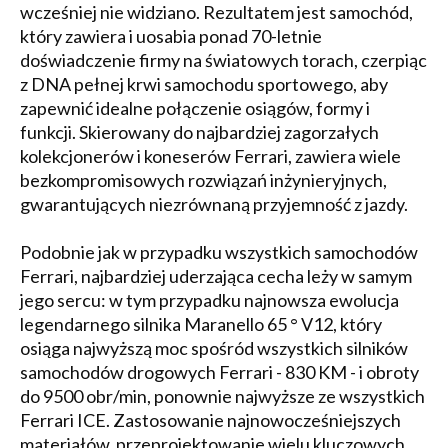
wcześniej nie widziano. Rezultatem jest samochód,
który zawiera i uosabia ponad 70-letnie
doświadczenie firmy na światowych torach, czerpiąc
z DNA pełnej krwi samochodu sportowego, aby
zapewnić idealne połączenie osiągów, formy i
funkcji. Skierowany do najbardziej zagorzałych
kolekcjonerów i koneserów Ferrari, zawiera wiele
bezkompromisowych rozwiązań inżynieryjnych,
gwarantujących niezrównaną przyjemność z jazdy.
Podobnie jak w przypadku wszystkich samochodów
Ferrari, najbardziej uderzająca cecha leży w samym
jego sercu: w tym przypadku najnowsza ewolucja
legendarnego silnika Maranello 65 ° V12, który
osiąga najwyższą moc spośród wszystkich silników
samochodów drogowych Ferrari - 830 KM - i obroty
do 9500 obr/min, ponownie najwyższe ze wszystkich
Ferrari ICE. Zastosowanie najnowocześniejszych
materiałów, przeprojektowanie wielu kluczowych