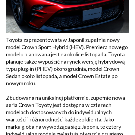
Toyota zaprezentowała w Japonii zupełnie nowy
model Crown Sport Hybrid (HEV). Premiera nowego
modelu planowana jest na okolice listopada. Toyota
planuje także wypuścić na rynek wersję hybrydową
typu plug-in (PHEV) około grudnia, model Crown
Sedan około listopada, a model Crown Estate po
nowym roku.
Zbudowana na unikalnej platformie, zupełnie nowa
seria Crown Toyoty jest dostępna w czterech
modelach dostosowanych do indywidualnych
wartości i różnorodności każdego klienta. Jako
marka globalna wywodząca się z Japonii, te cztery
indywidualne modele zwiastują otwarcie drugiego