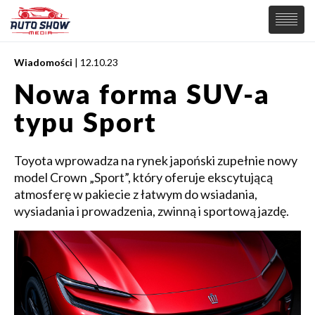
Wiadomości
| 12.10.23
PREMIERY
Nowa forma SUV-a
SAMOCHODY
typu Sport
Wiadomości
MOTORSPORT
Supersamochody
Samochody Koncepcyjne
Toyota wprowadza na rynek japoński zupełnie nowy
Tuning
model Crown „Sport”, który oferuje ekscytującą
Elektryczne
atmosferę w pakiecie z łatwym do wsiadania,
wysiadania i prowadzenia, zwinną i sportową jazdę.