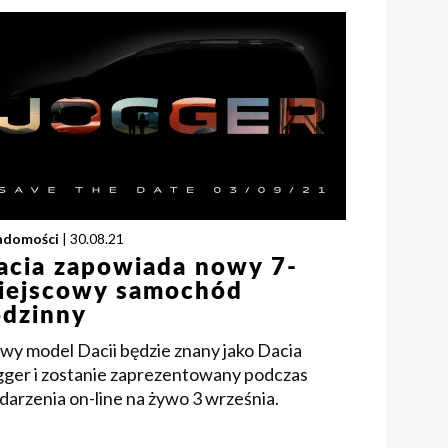
adomości
| 30.08.21
acia zapowiada nowy 7-
iejscowy samochód
odzinny
wy model Dacii będzie znany jako Dacia
gger i zostanie zaprezentowany podczas
arzenia on-line na żywo 3 września.