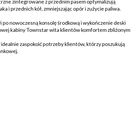
trzne zintegrowane z przednim pasem optymalizują
 i przednich kół, zmniejszając opór i zużycie paliwa.
i po nowoczesną konsolę środkową i wykończenie deski
nowej kabiny Townstar wita klientów komfortem zbliżonym
idealnie zaspokoić potrzeby klientów, którzy poszukują
unkowej.