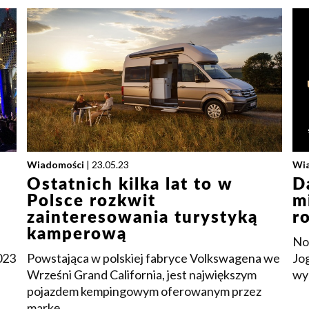
Wiadomości
| 23.05.23
Wi
Ostatnich kilka lat to w
D
Polsce rozkwit
m
zainteresowania turystyką
r
kamperową
No
023
Powstająca w polskiej fabryce Volkswagena we
Jo
Wrześni Grand California, jest największym
wyd
pojazdem kempingowym oferowanym przez
markę.