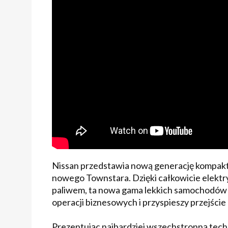
Nissan przedstawia nową generację kompak
nowego Townstara. Dzięki całkowicie elekt
paliwem, ta nowa gama lekkich samochodów
operacji biznesowych i przyspieszy przejście 
Prezentując najbardziej wszechstronną tec