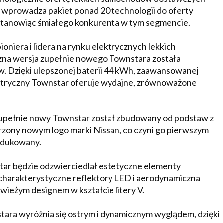
r wprowadza pakiet ponad 20 technologii do oferty
anowiąc śmiałego konkurenta w tym segmencie.
oniera i lidera na rynku elektrycznych lekkich
zna wersja zupełnie nowego Townstara została
. Dzięki ulepszonej baterii 44 kWh, zaawansowanej
elektryczny Townstar oferuje wydajne, zrównoważone
upełnie nowy Townstar został zbudowany od podstaw z
atrzony nowym logo marki Nissan, co czyni go pierwszym
rodukowany.
tar będzie odzwierciedlał estetyczne elementy
 charakterystyczne reflektory LED i aerodynamiczna
wieżym designem w kształcie litery V.
ra wyróżnia się ostrym i dynamicznym wyglądem, dzięki