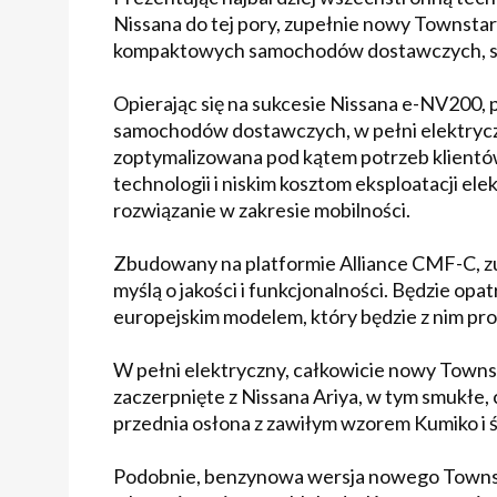
Nissana do tej pory, zupełnie nowy Townsta
kompaktowych samochodów dostawczych, st
Opierając się na sukcesie Nissana e-NV200, pi
samochodów dostawczych, w pełni elektryc
zoptymalizowana pod kątem potrzeb klientów
technologii i niskim kosztom eksploatacji 
rozwiązanie w zakresie mobilności.
Zbudowany na platformie Alliance CMF-C, z
myślą o jakości i funkcjonalności. Będzie op
europejskim modelem, który będzie z nim p
W pełni elektryczny, całkowicie nowy Towns
zaczerpnięte z Nissana Ariya, w tym smukłe,
przednia osłona z zawiłym wzorem Kumiko i ś
Podobnie, benzynowa wersja nowego Townsta