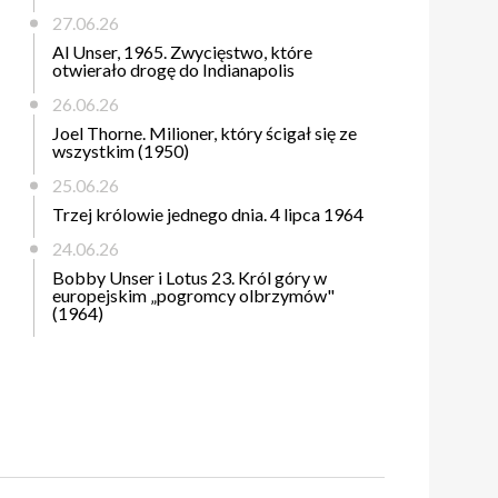
27.06.26
Al Unser, 1965. Zwycięstwo, które
otwierało drogę do Indianapolis
26.06.26
Joel Thorne. Milioner, który ścigał się ze
wszystkim (1950)
25.06.26
Trzej królowie jednego dnia. 4 lipca 1964
24.06.26
Bobby Unser i Lotus 23. Król góry w
europejskim „pogromcy olbrzymów"
(1964)