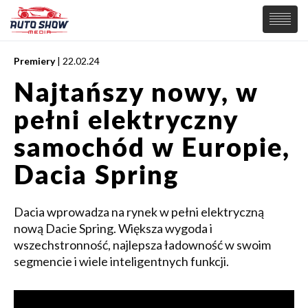
Premiery
| 22.02.24
PREMIERY
Najtańszy nowy, w
SAMOCHODY
pełni elektryczny
Wiadomości
MOTORSPORT
Supersamochody
samochód w Europie,
Samochody Koncepcyjne
Tuning
Dacia Spring
Elektryczne
Dacia wprowadza na rynek w pełni elektryczną
nową Dacie Spring. Większa wygoda i
wszechstronność, najlepsza ładowność w swoim
segmencie i wiele inteligentnych funkcji.