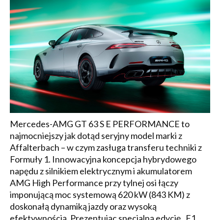
Mercedes-AMG GT 63 S E PERFORMANCE to
najmocniejszy jak dotąd seryjny model marki z
Affalterbach – w czym zasługa transferu techniki z
Formuły 1. Innowacyjna koncepcja hybrydowego
napędu z silnikiem elektrycznym i akumulatorem
AMG High Performance przy tylnej osi łączy
imponującą moc systemową 620 kW (843 KM) z
doskonałą dynamiką jazdy oraz wysoką
efektywnością. Prezentując specjalną edycję „F1