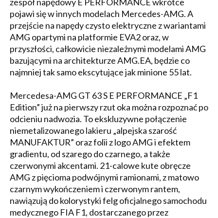
zespół napędowy E PERFORMANCE wkrótce
pojawi się w innych modelach Mercedes-AMG. A
przejście na napędy czysto elektryczne z wariantami
AMG opartymi na platformie EVA2 oraz, w
przyszłości, całkowicie niezależnymi modelami AMG
bazującymi na architekturze AMG.EA, będzie co
najmniej tak samo ekscytujące jak minione 55 lat.
Mercedesa-AMG GT 63 S E PERFORMANCE „F1
Edition” już na pierwszy rzut oka można rozpoznać po
odcieniu nadwozia. To ekskluzywne połączenie
niemetalizowanego lakieru „alpejska szarość
MANUFAKTUR” oraz folii z logo AMG i efektem
gradientu, od szarego do czarnego, a także
czerwonymi akcentami. 21-calowe kute obręcze
AMG z pięcioma podwójnymi ramionami, z matowo
czarnym wykończeniem i czerwonym rantem,
nawiązują do kolorystyki felg oficjalnego samochodu
medycznego FIA F1, dostarczanego przez