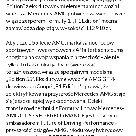
Edition” z ekskluzywnymi elementami nadwozia i
wnętrza, Mercedes-AMG potwierdza swoje bliskie
więzi z zespołem Formuły 1. „F1 Edition” można
zamawiać za dopłatą w wysokości 112 910 zł.
Aby uczcić 55-lecie AMG, marka samochodów
sportowych i wyczynowych z Affalterbach z dumą
spogląda na swoją wspaniałą przeszłość – ale nie
tylko. To także okazja, by poświętować
teraźniejszość, wraz ze specjalnymi modelami
„Edition 55”. Ekskluzywne wydanie AMG GT 4-
drzwiowego Coupé „F1 Edition” sprawia, że
zelektryfikowana przyszłość Mercedes-AMG staje
się jeszcze lepiej wyeksponowana. Dzięki
transferowi techniki z Formuły 1 nowy Mercedes-
AMG GT 63 S E PERFORMANCE jest idealnym
ambasadorem Future of Driving Performance –
przyszłości osiągów AMG. Modułowy hybrydowy