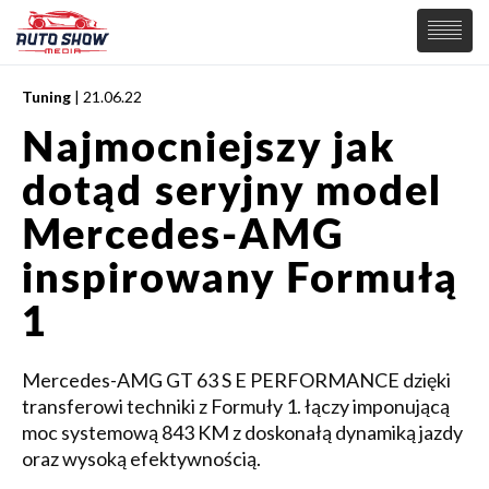
Tuning
| 21.06.22
PREMIERY
Najmocniejszy jak
SAMOCHODY
dotąd seryjny model
Wiadomości
MOTORSPORT
Supersamochody
Mercedes-AMG
Samochody Koncepcyjne
Tuning
inspirowany Formułą
Elektryczne
1
Mercedes-AMG GT 63 S E PERFORMANCE dzięki
transferowi techniki z Formuły 1. łączy imponującą
moc systemową 843 KM z doskonałą dynamiką jazdy
oraz wysoką efektywnością.