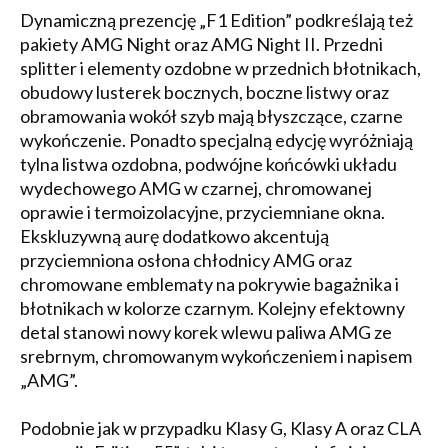
Dynamiczną prezencję „F1 Edition” podkreślają też
pakiety AMG Night oraz AMG Night II. Przedni
splitter i elementy ozdobne w przednich błotnikach,
obudowy lusterek bocznych, boczne listwy oraz
obramowania wokół szyb mają błyszczące, czarne
wykończenie. Ponadto specjalną edycję wyróżniają
tylna listwa ozdobna, podwójne końcówki układu
wydechowego AMG w czarnej, chromowanej
oprawie i termoizolacyjne, przyciemniane okna.
Ekskluzywną aurę dodatkowo akcentują
przyciemniona osłona chłodnicy AMG oraz
chromowane emblematy na pokrywie bagażnika i
błotnikach w kolorze czarnym. Kolejny efektowny
detal stanowi nowy korek wlewu paliwa AMG ze
srebrnym, chromowanym wykończeniem i napisem
„AMG”.
Podobnie jak w przypadku Klasy G, Klasy A oraz CLA