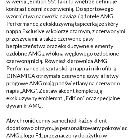
w wersji „Edition 55”, tak i tu wnętrze definiuje
kontrast czerni z czerwienią. Do sportowego
wzornictwa nadwozia nawiązują fotele AMG
Performance z ekskluzywną tapicerką ze skóry
nappa Exclusive w kolorze czarnym, z czerwonymi
przeszyciami, a także czerwone pasy
bezpieczeństwa oraz ekskluzywne elementy
ozdobne AMG z włókna węglowego ozdobione
czerwoną nicią. Również kierownica AMG
Performance obszyta skórą nappa i mikrofibrą
DINAMICA otrzymała czerwone szwy, a listwy
progowe AMG mają podświetlany na czerwono
napis „AMG”. Zestaw akcent kompletują
ekskluzywny emblemat „Edition” oraz specjalne
dywaniki AMG.
Aby chronić cenny samochód, każdy klient
dodatkowo otrzymuje personalizowany pokrowiec
AMG z logo F1, przeznaczony do użytku w