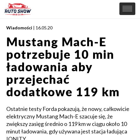
Wiadomości
| 16.05.20
PREMIERY
Mustang Mach-E
SAMOCHODY
potrzebuje 10 min
Wiadomości
MOTORSPORT
Supersamochody
ładowania aby
Samochody Koncepcyjne
Tuning
przejechać
Elektryczne
dodatkowe 119 km
Ostatnie testy Forda pokazują, że nowy, całkowicie
elektryczny Mustang Mach-E szacuje się, że
zwiększy zasięg średnio o 119 km w ciągu około 10
minut ładowania, gdy używana jest stacja ładująca
IONITY.