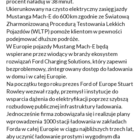
procent naładuj w 38 minut.
Ukierunkowany na czysto elektryczny zasięg jazdy
Mustanga Mach-E do 600 km zgodnie ze Światową
Zharmonizowaną Procedurą Testowania Lekkich
Pojazdów (WLTP) pomoże klientom w pewności
podejmować dłuższe podróże.
W Europie pojazdy Mustang Mach-E będą
wspierane przez wiodący w branży ekosystem
rozwiązań Ford Charging Solutions, który zapewni
bezproblemowy, zintegrowany dostęp do ładowania
w domu i w całej Europie.
Na początku tego roku prezes Ford of Europe Stuart
Rowley wezwał rządy, przemysł i instytucje do
wsparcia dążenia do elektryfikacji poprzez szybszą
rozbudowę publicznej infrastruktury ładowania.
Jednocześnie firma zobowiązała się i realizuje plany
wprowadzenia 1000 stacji ładowania w zakładach
Forda w całej Europie w ciągu najbliższych trzech lat,
aby uczynić ładowanie prostym i wygodnym dla