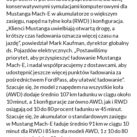
konserwatywnymi symulacjami komputerowymi dla
Mustanga Mach-E w akumulatorze o większym
zasięgu, napęd na tylne koła (RWD) ) konfiguracja.
„Klienci Mustanga uwielbiają otwartą drogę, a
krótszy czas ładowania oznacza więcej czasu na
jazdę”, powiedział Mark Kaufman, dyrektor globalny
ds. Pojazdów elektrycznych. „Postawiliśmy
priorytet, aby przyspieszyć ładowanie Mustanga
Mach-E, i nadal współpracujemy z dostawcami, aby
udostępnić jeszcze więcej punktów ładowania za
pośrednictwem FordPass, aby ułatwić ładowanie”.
Szacuje się, że model z napędem na wszystkie koła
(AWD) dodaje średnio 107 km ładunku w ciągu około
10 minut, a 1 konfiguracje zarówno AWD, jak i RWD
osiągają od 10 do 80 procent ładunku w 45 minut.
Szacuje się, że akumulator o standardowym zasięgu
w Mustang Mach-E ładuje średnio 91 km w ciągu 10
minut dla RWD i 85 km dla modeli AWD, 1 z 10 do 80