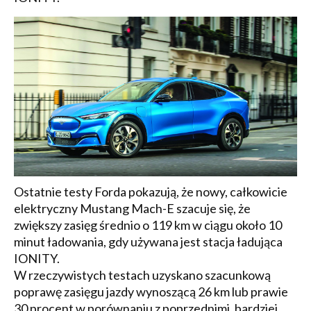
Ostatnie testy Forda pokazują, że nowy, całkowicie
elektryczny Mustang Mach-E szacuje się, że
zwiększy zasięg średnio o 119 km w ciągu około 10
minut ładowania, gdy używana jest stacja ładująca
IONITY.
W rzeczywistych testach uzyskano szacunkową
poprawę zasięgu jazdy wynoszącą 26 km lub prawie
30 procent w porównaniu z poprzednimi, bardziej