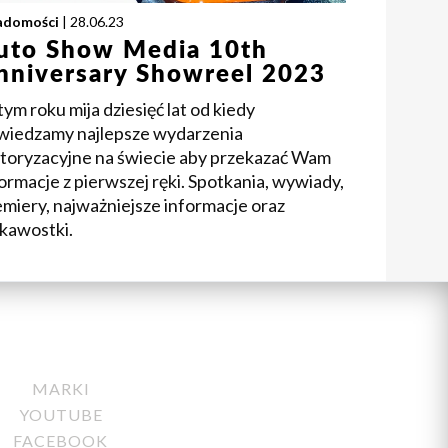
adomości
| 28.06.23
uto Show Media 10th
nniversary Showreel 2023
ym roku mija dziesięć lat od kiedy
wiedzamy najlepsze wydarzenia
toryzacyjne na świecie aby przekazać Wam
ormacje z pierwszej ręki. Spotkania, wywiady,
miery, najważniejsze informacje oraz
ekawostki.
MARKI
YOUTUBE
FACEBOOK