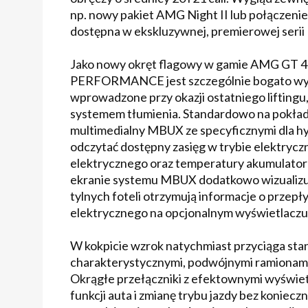
np. nowy pakiet AMG Night II lub połączenie
dostępna w ekskluzywnej, premierowej serii 
Jako nowy okręt flagowy w gamie AMG GT 
PERFORMANCE jest szczególnie bogato wyp
wprowadzone przy okazji ostatniego liftin
systemem tłumienia. Standardowo na pokładz
multimedialny MBUX ze specyficznymi dla 
odczytać dostępny zasięg w trybie elektrycz
elektrycznego oraz temperatury akumulatora i
ekranie systemu MBUX dodatkowo wizualizuj
tylnych foteli otrzymują informacje o przep
elektrycznego na opcjonalnym wyświetlaczu
W kokpicie wzrok natychmiast przyciąga s
charakterystycznymi, podwójnymi ramionami
Okrągłe przełączniki z efektownymi wyświe
funkcji auta i zmianę trybu jazdy bez koniecz