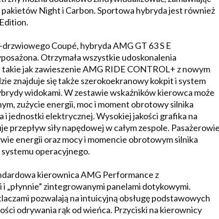
 pakietów Night i Carbon. Sportowa hybryda jest również
Edition.
4-drzwiowego Coupé, hybryda AMG GT 63 S E
osażona. Otrzymała wszystkie udoskonalenia
gu, takie jak zawieszenie AMG RIDE CONTROL+ z nowym
ie znajduje się także szerokoekranowy kokpit i system
hybrydy widokami. W zestawie wskaźników kierowca może
nym, zużycie energii, moc i moment obrotowy silnika
 jednostki elektrycznej. Wysokiej jakości grafika na
e przepływ siły napędowej w całym zespole. Pasażerowi
ływie energii oraz mocy i momencie obrotowym silnika
 systemu operacyjnego.
tandardowa kierownica AMG Performance z
 i „płynnie” zintegrowanymi panelami dotykowymi.
tlaczami pozwalają na intuicyjną obsługę podstawowych
ności odrywania rąk od wieńca. Przyciski na kierownicy