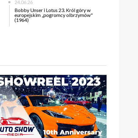
24.06.26
Bobby Unser i Lotus 23. Król góry w
europejskim „pogromcy olbrzymów"
(1964)