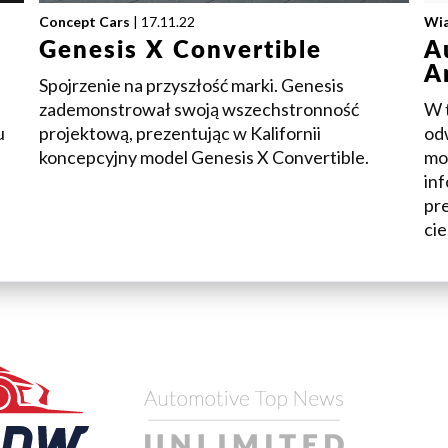
Concept Cars
| 17.11.22
Wi
Genesis X Convertible
A
A
Spojrzenie na przyszłość marki. Genesis
zademonstrował swoją wszechstronność
W t
u
projektową, prezentując w Kalifornii
od
koncepcyjny model Genesis X Convertible.
mo
inf
pre
ci