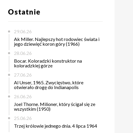
Ostatnie
29.06.26
Ak Miller. Najlepszy hot rodowiec świata i
jego dziewięć koron góry (1966)
28.06.26
Bocar. Koloradzki konstruktor na
koloradzkiej górze
27.06.26
Al Unser, 1965. Zwycięstwo, które
otwierało drogę do Indianapolis
26.06.26
Joel Thorne. Milioner, który ścigał się ze
wszystkim (1950)
25.06.26
Trzej królowie jednego dnia. 4 lipca 1964