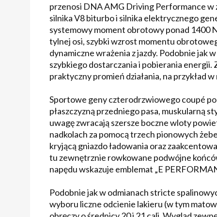
przenosi DNA AMG Driving Performance w ze
silnika V8 biturbo i silnika elektrycznego 
systemowy moment obrotowy ponad 1400 Nm
tylnej osi, szybki wzrost momentu obrotoweg
dynamiczne wrażenia z jazdy. Podobnie jak w
szybkiego dostarczania i pobierania energii
praktyczny promień działania, na przykład w
Sportowe geny czterodrzwiowego coupé podk
płaszczyzną przedniego pasa, muskularną styl
uwagę zwracają szersze boczne wloty powietr
nadkolach za pomocą trzech pionowych żeber
kryjącą gniazdo ładowania oraz zaakcentowa
tu zewnętrznie rowkowane podwójne końców
napędu wskazuje emblemat „E PERFORMANC
Podobnie jak w odmianach stricte spalin
wyboru liczne odcienie lakieru (w tym matow
obręczy o średnicy 20 i 21 cali. Wygląd ze