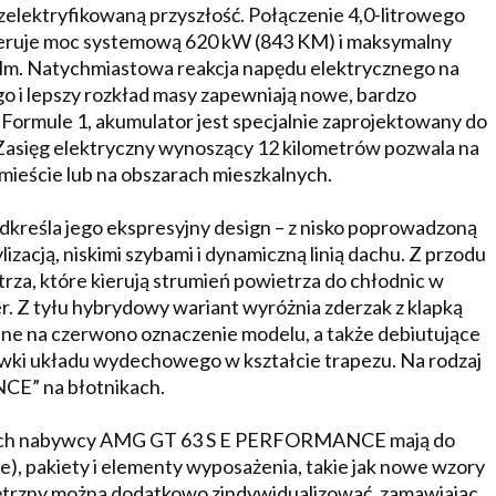
lektryfikowaną przyszłość. Połączenie 4,0-litrowego
generuje moc systemową 620 kW (843 KM) i maksymalny
. Natychmiastowa reakcja napędu elektrycznego na
o i lepszy rozkład masy zapewniają nowe, bardzo
 Formule 1, akumulator jest specjalnie zaprojektowany do
. Zasięg elektryczny wynoszący 12 kilometrów pozwala na
 mieście lub na obszarach mieszkalnych.
reśla jego ekspresyjny design – z nisko poprowadzoną
izacją, niskimi szybami i dynamiczną linią dachu. Z przodu
za, które kierują strumień powietrza do chłodnic w
. Z tyłu hybrydowy wariant wyróżnia zderzak z klapką
ne na czerwono oznaczenie modelu, a także debiutujące
ki układu wydechowego w kształcie trapezu. Na rodzaj
E” na błotnikach.
owych nabywcy AMG GT 63 S E PERFORMANCE mają do
e), pakiety i elementy wyposażenia, takie jak nowe wzory
wnętrzny można dodatkowo zindywidualizować, zamawiając