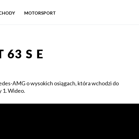
CHODY
MOTORSPORT
 63 S E
edes-AMG o wysokich osiągach, która wchodzi do
y 1. Wideo.