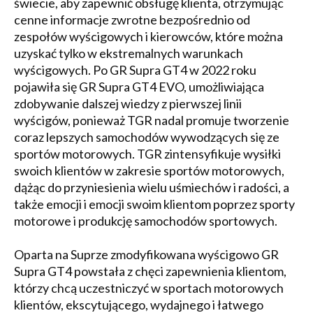
świecie, aby zapewnić obsługę klienta, otrzymując
cenne informacje zwrotne bezpośrednio od
zespołów wyścigowych i kierowców, które można
uzyskać tylko w ekstremalnych warunkach
wyścigowych. Po GR Supra GT4 w 2022 roku
pojawiła się GR Supra GT4 EVO, umożliwiająca
zdobywanie dalszej wiedzy z pierwszej linii
wyścigów, ponieważ TGR nadal promuje tworzenie
coraz lepszych samochodów wywodzących się ze
sportów motorowych. TGR zintensyfikuje wysiłki
swoich klientów w zakresie sportów motorowych,
dążąc do przyniesienia wielu uśmiechów i radości, a
także emocji i emocji swoim klientom poprzez sporty
motorowe i produkcję samochodów sportowych.
Oparta na Suprze zmodyfikowana wyścigowo GR
Supra GT4 powstała z chęci zapewnienia klientom,
którzy chcą uczestniczyć w sportach motorowych
klientów, ekscytującego, wydajnego i łatwego