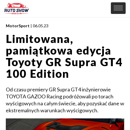
MotorSport
| 06.05.23
PREMIERY
Limitowana,
SAMOCHODY
pamiątkowa edycja
Wiadomości
MOTORSPORT
Supersamochody
Toyoty GR Supra GT4
Samochody Koncepcyjne
Tuning
100 Edition
Elektryczne
Od czasu premiery GR Supra GT4 inżynierowie
TOYOTA GAZOO Racing podróżowali po torach
wyścigowych na całym świecie, aby pozyskać dane w
ekstremalnych warunkach wyścigowych.