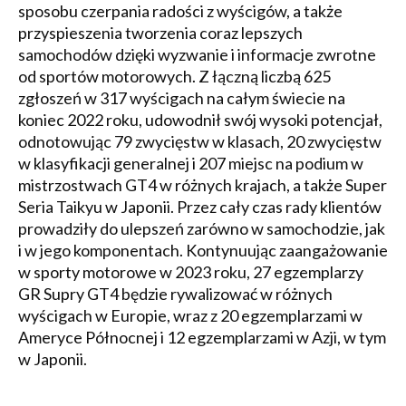
sposobu czerpania radości z wyścigów, a także
przyspieszenia tworzenia coraz lepszych
samochodów dzięki wyzwanie i informacje zwrotne
od sportów motorowych. Z łączną liczbą 625
zgłoszeń w 317 wyścigach na całym świecie na
koniec 2022 roku, udowodnił swój wysoki potencjał,
odnotowując 79 zwycięstw w klasach, 20 zwycięstw
w klasyfikacji generalnej i 207 miejsc na podium w
mistrzostwach GT4 w różnych krajach, a także Super
Seria Taikyu w Japonii. Przez cały czas rady klientów
prowadziły do ulepszeń zarówno w samochodzie, jak
i w jego komponentach. Kontynuując zaangażowanie
w sporty motorowe w 2023 roku, 27 egzemplarzy
GR Supry GT4 będzie rywalizować w różnych
wyścigach w Europie, wraz z 20 egzemplarzami w
Ameryce Północnej i 12 egzemplarzami w Azji, w tym
w Japonii.