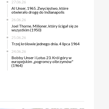
27.06.26
Al Unser, 1965. Zwycięstwo, które
otwierało drogę do Indianapolis
26.06.26
Joel Thorne. Milioner, który ścigał się ze
wszystkim (1950)
25.06.26
Trzej królowie jednego dnia. 4 lipca 1964
24.06.26
Bobby Unser i Lotus 23. Król góry w
europejskim „pogromcy olbrzymów"
(1964)