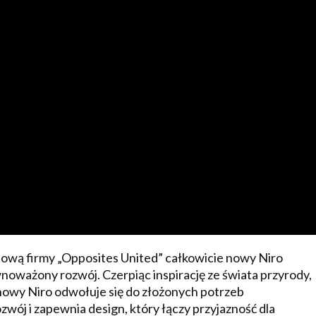
tową firmy „Opposites United” całkowicie nowy Niro
noważony rozwój. Czerpiąc inspirację ze świata przyrody,
owy Niro odwołuje się do złożonych potrzeb
j i zapewnia design, który łączy przyjazność dla