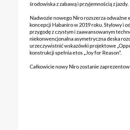
środowiska z zabawą i przyjemnością z jazdy.
Nadwozie nowego Niro rozszerza odważne el
koncepcji Habaniro w 2019 roku. Stylowy i 
przygodę z czystym i zaawansowanym tech
niekonwencjonalna asymetryczna deska rozdz
urzeczywistnić wskazówki projektowe „Opposi
konstrukcji spełnia etos „Joy for Reason”.
Całkowicie nowy Niro zostanie zaprezentowa