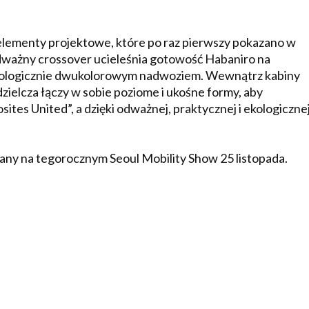
ementy projektowe, które po raz pierwszy pokazano w
odważny crossover ucieleśnia gotowość Habaniro na
nologicznie dwukolorowym nadwoziem. Wewnątrz kabiny
ielcza łączy w sobie poziome i ukośne formy, aby
tes United”, a dzięki odważnej, praktycznej i ekologiczne
ny na tegorocznym Seoul Mobility Show 25 listopada.