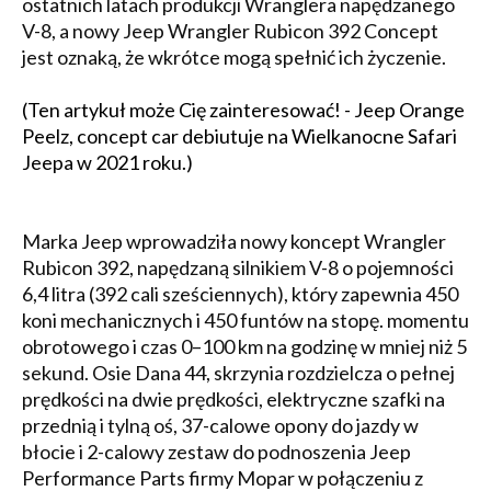
ostatnich latach produkcji Wranglera napędzanego
V-8, a nowy Jeep Wrangler Rubicon 392 Concept
jest oznaką, że wkrótce mogą spełnić ich życzenie.
(Ten artykuł może Cię zainteresować! - Jeep Orange
Peelz, concept car debiutuje na Wielkanocne Safari
Jeepa w 2021 roku.)
Marka Jeep wprowadziła nowy koncept Wrangler
Rubicon 392, napędzaną silnikiem V-8 o pojemności
6,4 litra (392 cali sześciennych), który zapewnia 450
koni mechanicznych i 450 funtów na stopę. momentu
obrotowego i czas 0–100 km na godzinę w mniej niż 5
sekund. Osie Dana 44, skrzynia rozdzielcza o pełnej
prędkości na dwie prędkości, elektryczne szafki na
przednią i tylną oś, 37-calowe opony do jazdy w
błocie i 2-calowy zestaw do podnoszenia Jeep
Performance Parts firmy Mopar w połączeniu z