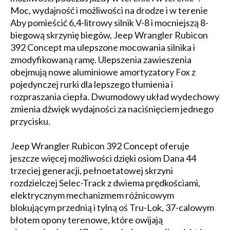
Moc, wydajność i możliwości na drodze i w terenie
Aby pomieścić 6,4-litrowy silnik V-8 i mocniejszą 8-
biegową skrzynię biegów, Jeep Wrangler Rubicon
392 Concept ma ulepszone mocowania silnika i
zmodyfikowaną ramę. Ulepszenia zawieszenia
obejmują nowe aluminiowe amortyzatory Fox z
pojedynczej rurki dla lepszego tłumienia i
rozpraszania ciepła. Dwumodowy układ wydechowy
zmienia dźwięk wydajności za naciśnięciem jednego
przycisku.
Jeep Wrangler Rubicon 392 Concept oferuje
jeszcze więcej możliwości dzięki osiom Dana 44
trzeciej generacji, pełnoetatowej skrzyni
rozdzielczej Selec-Track z dwiema prędkościami,
elektrycznym mechanizmem różnicowym
blokującym przednią i tylną oś Tru-Lok, 37-calowym
błotem opony terenowe, które owijają