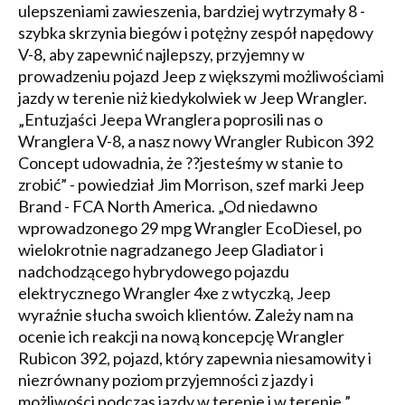
ulepszeniami zawieszenia, bardziej wytrzymały 8 -
szybka skrzynia biegów i potężny zespół napędowy
V-8, aby zapewnić najlepszy, przyjemny w
prowadzeniu pojazd Jeep z większymi możliwościami
jazdy w terenie niż kiedykolwiek w Jeep Wrangler.
„Entuzjaści Jeepa Wranglera poprosili nas o
Wranglera V-8, a nasz nowy Wrangler Rubicon 392
Concept udowadnia, że ??jesteśmy w stanie to
zrobić” - powiedział Jim Morrison, szef marki Jeep
Brand - FCA North America. „Od niedawno
wprowadzonego 29 mpg Wrangler EcoDiesel, po
wielokrotnie nagradzanego Jeep Gladiator i
nadchodzącego hybrydowego pojazdu
elektrycznego Wrangler 4xe z wtyczką, Jeep
wyraźnie słucha swoich klientów. Zależy nam na
ocenie ich reakcji na nową koncepcję Wrangler
Rubicon 392, pojazd, który zapewnia niesamowity i
niezrównany poziom przyjemności z jazdy i
możliwości podczas jazdy w terenie i w terenie ”.