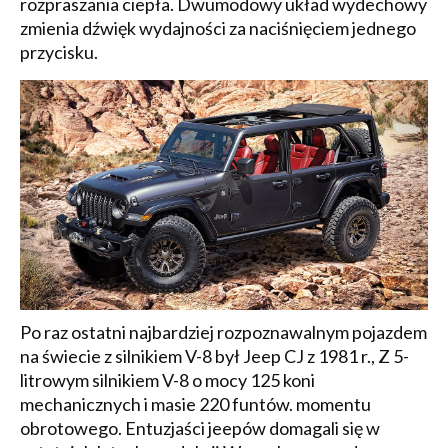
rozpraszania ciepła. Dwumodowy układ wydechowy
zmienia dźwięk wydajności za naciśnięciem jednego
przycisku.
Po raz ostatni najbardziej rozpoznawalnym pojazdem
na świecie z silnikiem V-8 był Jeep CJ z 1981 r., Z 5-
litrowym silnikiem V-8 o mocy 125 koni
mechanicznych i masie 220 funtów. momentu
obrotowego. Entuzjaści jeepów domagali się w