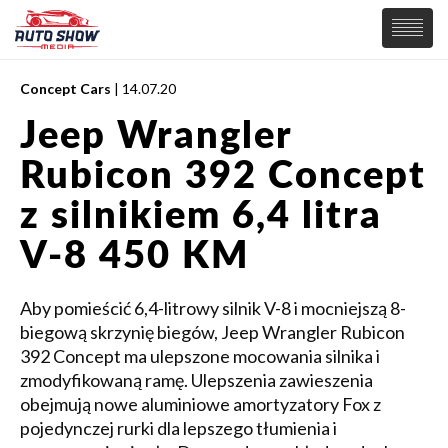
Concept Cars
| 14.07.20
PREMIERY
Jeep Wrangler
SAMOCHODY
Rubicon 392 Concept
Wiadomości
MOTORSPORT
Supersamochody
z silnikiem 6,4 litra
Samochody Koncepcyjne
Tuning
V-8 450 KM
Elektryczne
Aby pomieścić 6,4-litrowy silnik V-8 i mocniejszą 8-
biegową skrzynię biegów, Jeep Wrangler Rubicon
392 Concept ma ulepszone mocowania silnika i
zmodyfikowaną ramę. Ulepszenia zawieszenia
obejmują nowe aluminiowe amortyzatory Fox z
pojedynczej rurki dla lepszego tłumienia i