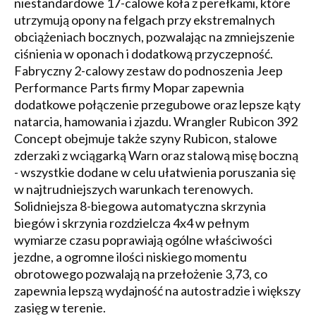
niestandardowe 17-calowe koła z perełkami, które
utrzymują opony na felgach przy ekstremalnych
obciążeniach bocznych, pozwalając na zmniejszenie
ciśnienia w oponach i dodatkową przyczepność.
Fabryczny 2-calowy zestaw do podnoszenia Jeep
Performance Parts firmy Mopar zapewnia
dodatkowe połączenie przegubowe oraz lepsze kąty
natarcia, hamowania i zjazdu. Wrangler Rubicon 392
Concept obejmuje także szyny Rubicon, stalowe
zderzaki z wciągarką Warn oraz stalową misę boczną
- wszystkie dodane w celu ułatwienia poruszania się
w najtrudniejszych warunkach terenowych.
Solidniejsza 8-biegowa automatyczna skrzynia
biegów i skrzynia rozdzielcza 4x4 w pełnym
wymiarze czasu poprawiają ogólne właściwości
jezdne, a ogromne ilości niskiego momentu
obrotowego pozwalają na przełożenie 3,73, co
zapewnia lepszą wydajność na autostradzie i większy
zasięg w terenie.