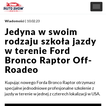
Wiadomości
| 10.02.23
PREMIERY
Jedyna w swoim
SAMOCHODY
rodzaju szkoła jazdy
Wiadomości
MOTORSPORT
Supersamochody
w terenie Ford
Samochody Koncepcyjne
Tuning
Bronco Raptor Off-
Elektryczne
Roadeo
Kupując nowego Forda Bronco Raptor otrzymasz
specjalne jednodniowe profesjonalne szkolenie z
jazdy w terenie w jednej z czterech lokalizacji w USA.