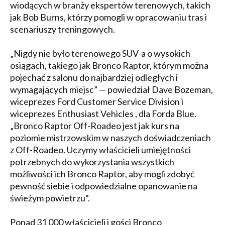
wiodących w branży ekspertów terenowych, takich
jak Bob Burns, którzy pomogli w opracowaniu tras i
scenariuszy treningowych.
„Nigdy nie było terenowego SUV-a o wysokich
osiągach, takiego jak Bronco Raptor, którym można
pojechać z salonu do najbardziej odległych i
wymagających miejsc” — powiedział Dave Bozeman,
wiceprezes Ford Customer Service Division i
wiceprezes Enthusiast Vehicles , dla Forda Blue.
„Bronco Raptor Off-Roadeo jest jak kurs na
poziomie mistrzowskim w naszych doświadczeniach
z Off-Roadeo. Uczymy właścicieli umiejętności
potrzebnych do wykorzystania wszystkich
możliwości ich Bronco Raptor, aby mogli zdobyć
pewność siebie i odpowiedzialne opanowanie na
świeżym powietrzu”.
Ponad 31 000 właścicieli i gości Bronco