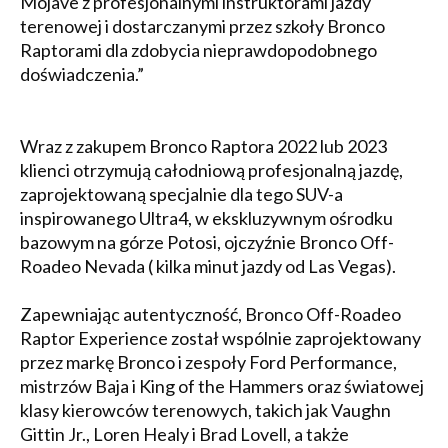
Mojave z profesjonalnymi instruktorami jazdy
terenowej i dostarczanymi przez szkoły Bronco
Raptorami dla zdobycia nieprawdopodobnego
doświadczenia.”
Wraz z zakupem Bronco Raptora 2022 lub 2023
klienci otrzymują całodniową profesjonalną jazdę,
zaprojektowaną specjalnie dla tego SUV-a
inspirowanego Ultra4, w ekskluzywnym ośrodku
bazowym na górze Potosi, ojczyźnie Bronco Off-
Roadeo Nevada ( kilka minut jazdy od Las Vegas).
Zapewniając autentyczność, Bronco Off-Roadeo
Raptor Experience został wspólnie zaprojektowany
przez markę Bronco i zespoły Ford Performance,
mistrzów Baja i King of the Hammers oraz światowej
klasy kierowców terenowych, takich jak Vaughn
Gittin Jr., Loren Healy i Brad Lovell, a także