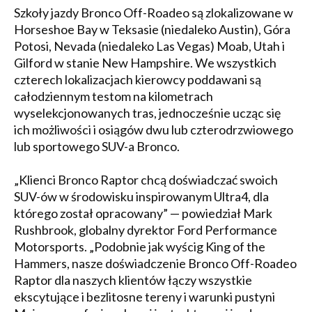
Szkoły jazdy Bronco Off-Roadeo są zlokalizowane w
Horseshoe Bay w Teksasie (niedaleko Austin), Góra
Potosi, Nevada (niedaleko Las Vegas) Moab, Utah i
Gilford w stanie New Hampshire. We wszystkich
czterech lokalizacjach kierowcy poddawani są
całodziennym testom na kilometrach
wyselekcjonowanych tras, jednocześnie ucząc się
ich możliwości i osiągów dwu lub czterodrzwiowego
lub sportowego SUV-a Bronco.
„Klienci Bronco Raptor chcą doświadczać swoich
SUV-ów w środowisku inspirowanym Ultra4, dla
którego został opracowany” — powiedział Mark
Rushbrook, globalny dyrektor Ford Performance
Motorsports. „Podobnie jak wyścig King of the
Hammers, nasze doświadczenie Bronco Off-Roadeo
Raptor dla naszych klientów łączy wszystkie
ekscytujące i bezlitosne tereny i warunki pustyni