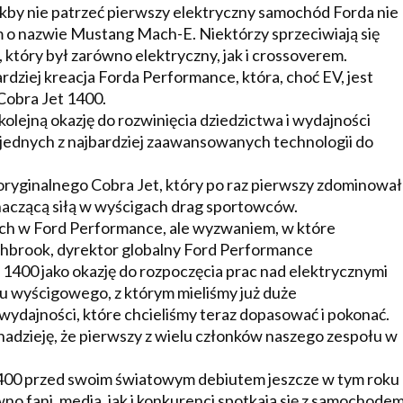
Jakby nie patrzeć pierwszy elektryczny samochód Forda nie
m o nazwie Mustang Mach-E. Niektórzy sprzeciwiają się
tóry był zarówno elektryczny, jak i crossoverem.
dziej kreacja Forda Performance, która, choć EV, jest
Cobra Jet 1400.
lejną okazję do rozwinięcia dziedzictwa i wydajności
ednych z najbardziej zaawansowanych technologii do
ryginalnego Cobra Jet, który po raz pierwszy zdominował
 znaczącą siłą w wyścigach drag sportowców.
ich w Ford Performance, ale wyzwaniem, w które
shbrook, dyrektor globalny Ford Performance
 1400 jako okazję do rozpoczęcia prac nad elektrycznymi
 wyścigowego, z którym mieliśmy już duże
wydajności, które chcieliśmy teraz dopasować i pokonać.
 nadzieję, że pierwszy z wielu członków naszego zespołu w
1400 przed swoim światowym debiutem jeszcze w tym roku
wno fani, media, jak i konkurenci spotkają się z samochode