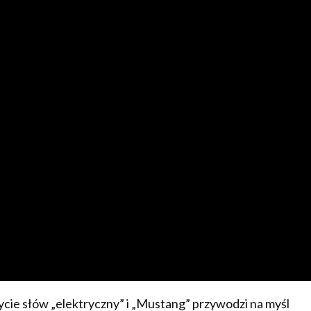
życie słów „elektryczny” i „Mustang” przywodzi na myśl