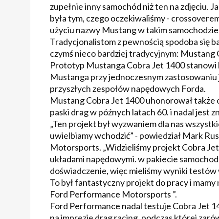
zupełnie inny samochód niż ten na zdjęciu. 
była tym, czego oczekiwaliśmy - crossovere
użyciu nazwy Mustang w takim samochodzie, k
Tradycjonalistom z pewnością spodoba się bar
czymś nieco bardziej tradycyjnym: Mustang 
Prototyp Mustanga Cobra Jet 1400 stanowi ko
Mustanga przy jednoczesnym zastosowaniu j
przyszłych zespołów napędowych Forda.
Mustang Cobra Jet 1400 uhonorował także o
paski drag w późnych latach 60. i nadal jest
„Ten projekt był wyzwaniem dla nas wszystk
uwielbiamy wchodzić” - powiedział Mark Ru
Motorsports. „Widzieliśmy projekt Cobra Jet
układami napędowymi. w pakiecie samochodu
doświadczenie, więc mieliśmy wyniki testów 
To był fantastyczny projekt do pracy i mamy
Ford Performance Motorsports ”.
Ford Performance nadal testuje Cobra Jet 
na imprezie drag racing, podczas której zaró