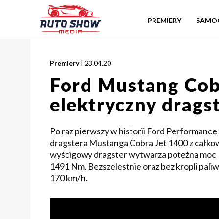
PREMIERY
SAMO
Premiery
| 23.04.20
Ford Mustang Cob
elektryczny drags
Po raz pierwszy w historii Ford Performan
dragstera Mustanga Cobra Jet 1400 z całko
wyścigowy dragster wytwarza potężną moc 
1491 Nm. Bezszelestnie oraz bez kropli paliw
170 km/h.