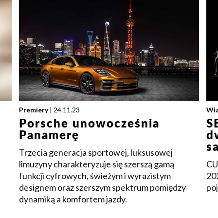
Premiery
| 24.11.23
Wi
Porsche unowocześnia
S
Panamerę
d
s
Trzecia generacja sportowej, luksusowej
limuzyny charakteryzuje się szerszą gamą
CU
funkcji cyfrowych, świeżym i wyrazistym
20
designem oraz szerszym spektrum pomiędzy
poj
dynamiką a komfortem jazdy.