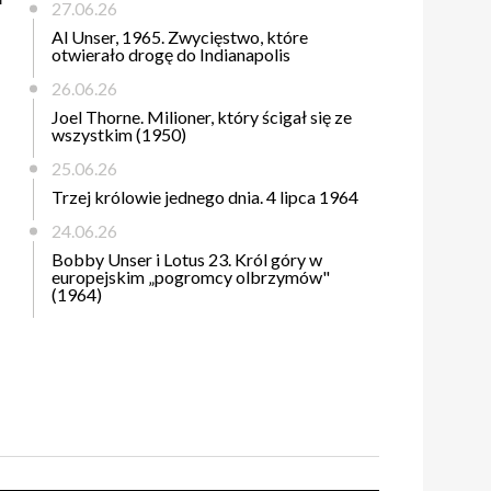
27.06.26
Al Unser, 1965. Zwycięstwo, które
otwierało drogę do Indianapolis
26.06.26
Joel Thorne. Milioner, który ścigał się ze
wszystkim (1950)
25.06.26
Trzej królowie jednego dnia. 4 lipca 1964
24.06.26
Bobby Unser i Lotus 23. Król góry w
europejskim „pogromcy olbrzymów"
(1964)