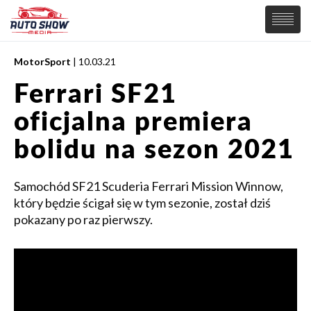
MotorSport
| 10.03.21
PREMIERY
Ferrari SF21
SAMOCHODY
oficjalna premiera
Wiadomości
MOTORSPORT
Supersamochody
bolidu na sezon 2021
Samochody Koncepcyjne
Tuning
Samochód SF21 Scuderia Ferrari Mission Winnow,
Elektryczne
który będzie ścigał się w tym sezonie, został dziś
pokazany po raz pierwszy.