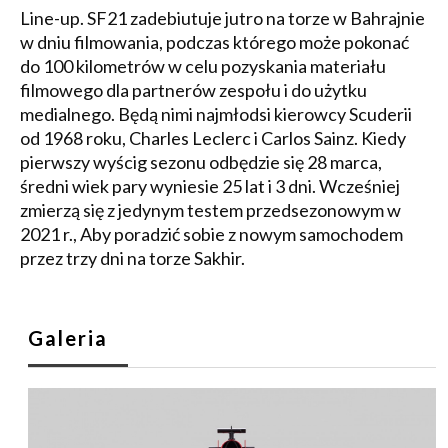
Line-up. SF21 zadebiutuje jutro na torze w Bahrajnie
w dniu filmowania, podczas którego może pokonać
do 100 kilometrów w celu pozyskania materiału
filmowego dla partnerów zespołu i do użytku
medialnego. Będą nimi najmłodsi kierowcy Scuderii
od 1968 roku, Charles Leclerc i Carlos Sainz. Kiedy
pierwszy wyścig sezonu odbędzie się 28 marca,
średni wiek pary wyniesie 25 lat i 3 dni. Wcześniej
zmierzą się z jedynym testem przedsezonowym w
2021 r., Aby poradzić sobie z nowym samochodem
przez trzy dni na torze Sakhir.
Galeria