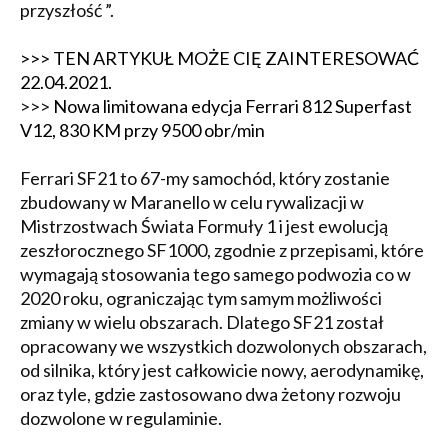
przyszłość ”.
>>> TEN ARTYKUŁ MOŻE CIĘ ZAINTERESOWAĆ
22.04.2021.
>>>
Nowa limitowana edycja Ferrari 812 Superfast
V12, 830 KM przy 9500 obr/min
Ferrari SF21 to 67-my samochód, który zostanie
zbudowany w Maranello w celu rywalizacji w
Mistrzostwach Świata Formuły 1 i jest ewolucją
zeszłorocznego SF1000, zgodnie z przepisami, które
wymagają stosowania tego samego podwozia co w
2020 roku, ograniczając tym samym możliwości
zmiany w wielu obszarach. Dlatego SF21 został
opracowany we wszystkich dozwolonych obszarach,
od silnika, który jest całkowicie nowy, aerodynamikę,
oraz tyle, gdzie zastosowano dwa żetony rozwoju
dozwolone w regulaminie.