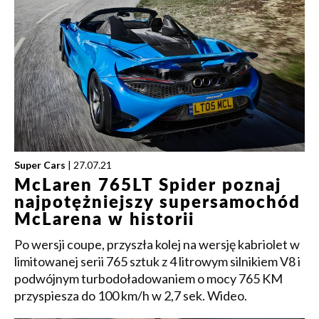
Super Cars
| 27.07.21
McLaren 765LT Spider poznaj
najpotężniejszy supersamochód
McLarena w historii
Po wersji coupe, przyszła kolej na wersję kabriolet w
limitowanej serii 765 sztuk z 4 litrowym silnikiem V8 i
podwójnym turbodoładowaniem o mocy 765 KM
przyspiesza do 100 km/h w 2,7 sek. Wideo.