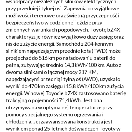
współpracy niezależnych silników elektrycznych
przy przedniej i tylnej osi. Zapewnia on wyjątkowe
możliwości terenowe oraz świetną przyczepność i
bezpieczeństwo w codziennej jeździe przy
zmiennych warunkach pogodowych. Toyotę bZ4X
charakteryzuje również wyjątkowo duży zasięg oraz
niskie zużycie energii. Samochód z 204-konnym
silnikiem napędzającym przednie koła (FWD) może
przejechać do 516 km po naładowaniu baterii do
pełna, zużywając średnio 14,3 kWh/100 km. Auto z
dwoma silnikami o łącznej mocy 217 KM,
napędzającymi przednią i tylną oś (AWD), uzyskało
wyniki do 470 km zasięgu i 15,8 kWh/100 km zużycia
energii. W nowej Toyocie bZ4X zastosowano baterię
trakcyjną o pojemności 71,4 kWh. Jest ona
utrzymywana w optymalnej temperaturze przy
pomocy specjalnego systemu ogrzewania i
chłodzenia. Jej zaawansowana konstrukcja jest
wynikiem ponad 25-letnich doświadczeń Toyoty w