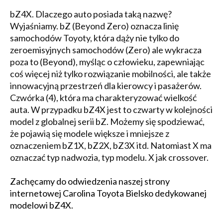
bZ4X. Dlaczego auto posiada taką nazwę?
Wyjaśniamy. bZ (Beyond Zero) oznacza linię
samochodów Toyoty, która dąży nie tylko do
zeroemisyjnych samochodów (Zero) ale wykracza
poza to (Beyond), myśląc o człowieku, zapewniając
coś więcej niż tylko rozwiązanie mobilności, ale także
innowacyjną przestrzeń dla kierowcy i pasażerów.
Czwórka (4), która ma charakteryzować wielkość
auta. W przypadku bZ4X jest to czwarty w kolejności
model z globalnej serii bZ. Możemy się spodziewać,
że pojawią się modele większe i mniejsze z
oznaczeniem bZ1X, bZ2X, bZ3X itd. Natomiast X ma
oznaczać typ nadwozia, typ modelu. X jak crossover.
Zachęcamy do odwiedzenia naszej strony
internetowej Carolina Toyota Bielsko dedykowanej
modelowi bZ4X.