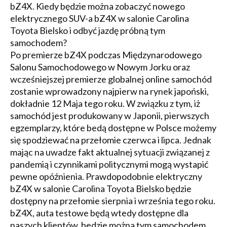
bZ4X. Kiedy będzie można zobaczyć nowego
elektrycznego SUV-a bZ4X w salonie Carolina
Toyota Bielsko i odbyć jazdę próbną tym
samochodem?
Po premierze bZ4X podczas Międzynarodowego
Salonu Samochodowego w Nowym Jorku oraz
wcześniejszej premierze globalnej online samochód
zostanie wprowadzony najpierw na rynek japoński,
dokładnie 12 Maja tego roku. W związku z tym, iż
samochód jest produkowany w Japonii, pierwszych
egzemplarzy, które bedą dostępne w Polsce możemy
się spodziewać na przełomie czerwca i lipca. Jednak
mając na uwadze fakt aktualnej sytuacji związanej z
pandemią i czynnikami politycznymi mogą wystapić
pewne opóźnienia. Prawdopodobnie elektryczny
bZ4X w salonie Carolina Toyota Bielsko będzie
dostępny na przełomie sierpnia i września tego roku.
bZ4X, auta testowe będą wtedy dostępne dla
naszych klientów, bedzie można tym samochodem