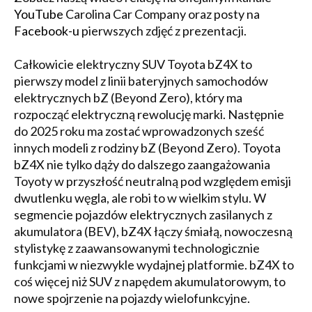
YouTube
Carolina Car Company oraz posty na
Facebook-u
pierwszych zdjęć z prezentacji.
Całkowicie elektryczny SUV Toyota bZ4X to
pierwszy model z linii bateryjnych samochodów
elektrycznych bZ (Beyond Zero), który ma
rozpocząć elektryczną rewolucję marki. Następnie
do 2025 roku ma zostać wprowadzonych sześć
innych modeli z rodziny bZ (Beyond Zero). Toyota
bZ4X nie tylko dąży do dalszego zaangażowania
Toyoty w przyszłość neutralną pod względem emisji
dwutlenku węgla, ale robi to w wielkim stylu. W
segmencie pojazdów elektrycznych zasilanych z
akumulatora (BEV), bZ4X łączy śmiałą, nowoczesną
stylistykę z zaawansowanymi technologicznie
funkcjami w niezwykle wydajnej platformie. bZ4X to
coś więcej niż SUV z napędem akumulatorowym, to
nowe spojrzenie na pojazdy wielofunkcyjne.