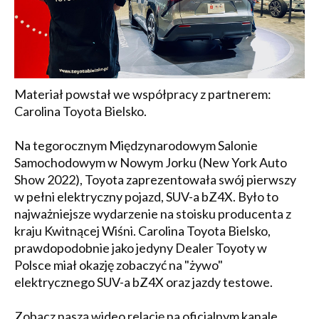
Materiał powstał we współpracy z partnerem:
Carolina Toyota Bielsko.
Na tegorocznym Międzynarodowym Salonie
Samochodowym w Nowym Jorku (New York Auto
Show 2022), Toyota zaprezentowała swój pierwszy
w pełni elektryczny pojazd, SUV-a bZ4X. Było to
najważniejsze wydarzenie na stoisku producenta z
kraju Kwitnącej Wiśni. Carolina Toyota Bielsko,
prawdopodobnie jako jedyny Dealer Toyoty w
Polsce miał okazję zobaczyć na "żywo"
elektrycznego SUV-a bZ4X oraz jazdy testowe.
Zobacz naszą wideo relację na oficjalnym kanale