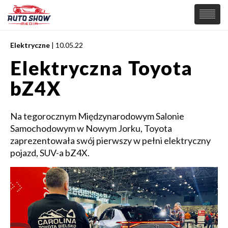
Elektryczne
| 10.05.22
PREMIERY
Elektryczna Toyota
SAMOCHODY
bZ4X
Wiadomości
MOTORSPORT
Supersamochody
Samochody Koncepcyjne
Na tegorocznym Międzynarodowym Salonie
Tuning
Samochodowym w Nowym Jorku, Toyota
Elektryczne
zaprezentowała swój pierwszy w pełni elektryczny
pojazd, SUV-a bZ4X.