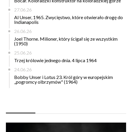
Bocar. Koloradzki konstruktor na koloradzkiej górze
27.06.26
Al Unser, 1965. Zwycięstwo, które otwierało drogę do
Indianapolis
26.06.26
Joel Thorne. Milioner, który ścigał się ze wszystkim
(1950)
25.06.26
Trzej królowie jednego dnia. 4 lipca 1964
24.06.26
Bobby Unser i Lotus 23. Król góry w europejskim
„pogromcy olbrzymów" (1964)