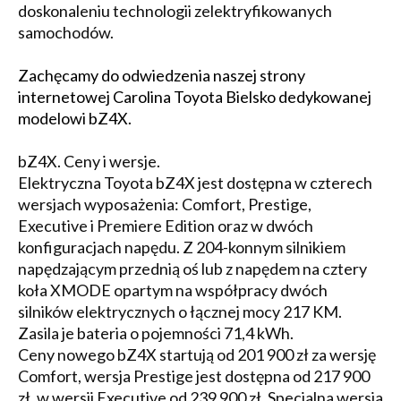
doskonaleniu technologii zelektryfikowanych
samochodów.
Zachęcamy do odwiedzenia naszej strony
internetowej Carolina Toyota Bielsko dedykowanej
modelowi bZ4X.
bZ4X. Ceny i wersje.
Elektryczna Toyota bZ4X jest dostępna w czterech
wersjach wyposażenia: Comfort, Prestige,
Executive i Premiere Edition oraz w dwóch
konfiguracjach napędu. Z 204-konnym silnikiem
napędzającym przednią oś lub z napędem na cztery
koła XMODE opartym na współpracy dwóch
silników elektrycznych o łącznej mocy 217 KM.
Zasila je bateria o pojemności 71,4 kWh.
Ceny nowego bZ4X startują od 201 900 zł za wersję
Comfort, wersja Prestige jest dostępna od 217 900
zł, w wersji Executive od 239 900 zł. Specjalna wersja