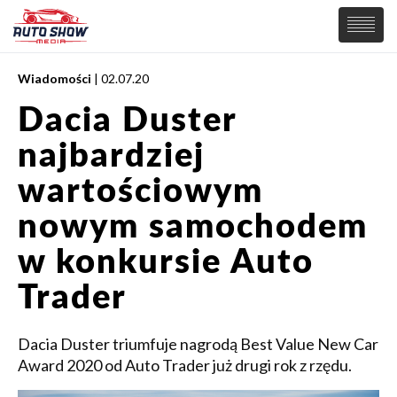
Wiadomości
| 02.07.20
PREMIERY
Dacia Duster
SAMOCHODY
najbardziej
Wiadomości
MOTORSPORT
Supersamochody
wartościowym
Samochody Koncepcyjne
Tuning
nowym samochodem
Elektryczne
w konkursie Auto
Trader
Dacia Duster triumfuje nagrodą Best Value New Car
Award 2020 od Auto Trader już drugi rok z rzędu.