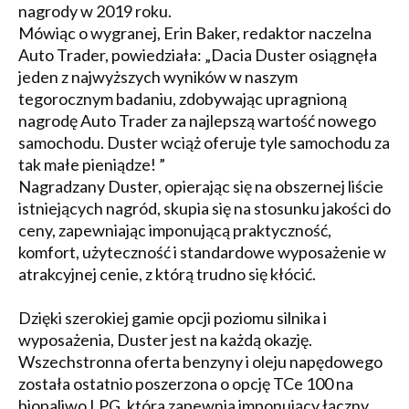
nagrody w 2019 roku.
Mówiąc o wygranej, Erin Baker, redaktor naczelna
Auto Trader, powiedziała: „Dacia Duster osiągnęła
jeden z najwyższych wyników w naszym
tegorocznym badaniu, zdobywając upragnioną
nagrodę Auto Trader za najlepszą wartość nowego
samochodu. Duster wciąż oferuje tyle samochodu za
tak małe pieniądze! ”
Nagradzany Duster, opierając się na obszernej liście
istniejących nagród, skupia się na stosunku jakości do
ceny, zapewniając imponującą praktyczność,
komfort, użyteczność i standardowe wyposażenie w
atrakcyjnej cenie, z którą trudno się kłócić.
Dzięki szerokiej gamie opcji poziomu silnika i
wyposażenia, Duster jest na każdą okazję.
Wszechstronna oferta benzyny i oleju napędowego
została ostatnio poszerzona o opcję TCe 100 na
biopaliwo LPG, która zapewnia imponujący łączny