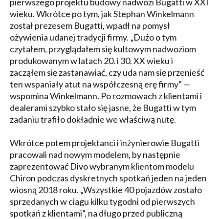
pierwszego projektu budowy nadwozi Bugatti w XXI
wieku. Wkrótce po tym, jak Stephan Winkelmann
został prezesem Bugatti, wpadł na pomysł
ożywienia udanej tradycji firmy. „Dużo o tym
czytałem, przyglądałem się kultowym nadwoziom
produkowanym w latach 20. i 30. XX wieku i
zacząłem się zastanawiać, czy uda nam się przenieść
ten wspaniały atut na współczesną erę firmy” —
wspomina Winkelmann. Po rozmowach z klientami i
dealerami szybko stało się jasne, że Bugatti w tym
zadaniu trafiło dokładnie we właściwą nutę.
Wkrótce potem projektanci i inżynierowie Bugatti
pracowali nad nowym modelem, by następnie
zaprezentować Divo wybranym klientom modelu
Chiron podczas dyskretnych spotkań jeden na jeden
wiosną 2018 roku. „Wszystkie 40 pojazdów zostało
sprzedanych w ciągu kilku tygodni od pierwszych
spotkań z klientami”, na długo przed publiczną