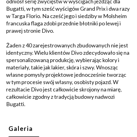
odniósł serię zwycięstw w wyścigach jeżdząc dla
Bugatti, w tym sześć wyścigów Grand Prix i dwa razy
w Targa Florio. Na cześć jego i siedziby w Molsheim
francuska flaga zdobi przednie błotniki po lewej i
prawej stronie Divo.
Żaden z 40 zarejestrowanych zbudowanych nie jest
identyczny. Wielu klientów Divo zdecydowało się na
spersonalizowaną produkcję, wybierając kolory i
materiały, takie jak lakier, skóra i szwy. Wnosząc
własne pomysły projektowe jednocześnie tworząc
w tym procesie swój własny, osobisty pojazd. W
rezultacie Divo jest całkowicie skrojony na miarę,
całkowicie zgodny z tradycją budowy nadwozi
Bugatti.
Galeria