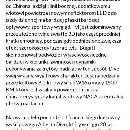
od Chirona, a dzięki linii bocznej, dodatkowemu
wlotowi powietrza i nowym reflektorom LED z do
jazdy dziennej ma bardziej płaski i bardziej
opływowy, sportowy wygląd. Tył jest zdominowany
przez złożone tylne światło 3D jako część przedniej
kratki chłodnicy, podczas gdy podniesione zwiększa
efekt szerokości dyfuzora z tyłu. Bugatti
skomponował podwozie i właściwości jezdne
bardziej w kierunku zwinności i dynamiki
pokonywania zakrętów, nadając w ten sposób Divo
swój własny, wyjątkowy charakter. Jest napędzany
przez kultowy 8,0-litrowy silnik W16 o mocy 1500
KM, który jest zasilany powietrzem przez
charakterystyczny kanał wlotowy NACA z centralną
płetwą na dachu.
Nazwa modelu pochodzi od francuskiego kierowcy
wyścigowego Alberta Divo, który w ciągu 20 lat