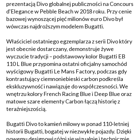
prezentacją Divo globalnej publiczności na Concours
d'Elegance w Pebble Beach w 2018 roku. Przy cenie
bazowej wynoszącej pięć milionów euro Divo był
wówczas najdroższym modelem Bugatti.
Właściciel ostatniego egzemplarza z serii Divo który
jest obecnie dostarczany, demonstruje żywe
wyczucie tradycji – podstawowy kolor Bugatti EB
110 L Blue przypomina ostatni oficjalny samochód
wyścigowy Bugatti Le Mans Factory, podczas gdy
kontrastujący ciemnoniebieski carbon podkreśla
ekskluzywność i nawiązuje do współczesności. We
wnętrzu kolory French Racing Blue i Deep Blue oraz
matowe szare elementy Carbon łączą historię z
teraźniejszością.
Bugatti Divo to kamień milowy w ponad 110-letniej
historii Bugatti, bogatej w niezwykłe pojazdy. Dzięki
nowemu designowi różni się wizualnie i technicznie