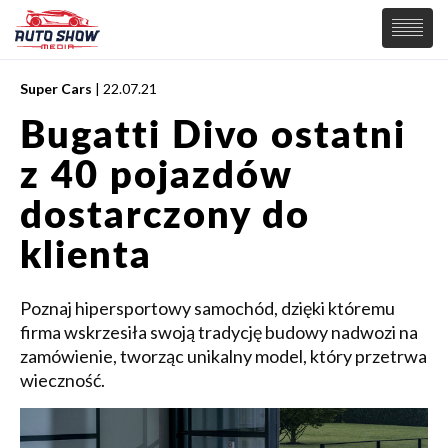
Super Cars
| 22.07.21
PREMIERY
Bugatti Divo ostatni
SAMOCHODY
z 40 pojazdów
Wiadomości
MOTORSPORT
Supersamochody
dostarczony do
Samochody Koncepcyjne
Tuning
klienta
Elektryczne
Poznaj hipersportowy samochód, dzięki któremu
firma wskrzesiła swoją tradycję budowy nadwozi na
zamówienie, tworząc unikalny model, który przetrwa
wieczność.