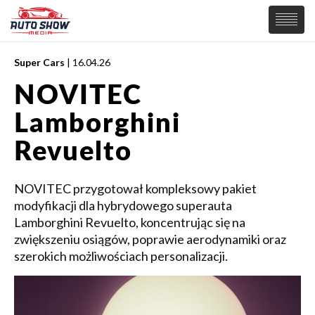
Super Cars
| 16.04.26
PREMIERY
NOVITEC
SAMOCHODY
Lamborghini
Wiadomości
MOTORSPORT
Supersamochody
Revuelto
Samochody Koncepcyjne
Tuning
NOVITEC przygotował kompleksowy pakiet
Elektryczne
modyfikacji dla hybrydowego superauta
Lamborghini Revuelto, koncentrując się na
zwiększeniu osiągów, poprawie aerodynamiki oraz
szerokich możliwościach personalizacji.