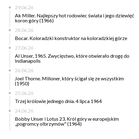
29.06.26
Ak Miller. Najlepszy hot rodowiec świata i jego dziewięć
koron góry (1966)
28.06.26
Bocar. Koloradzki konstruktor na koloradzkiej górze
27.06.26
Al Unser, 1965. Zwycięstwo, które otwierało drogę do
Indianapolis
26.06.26
Joel Thorne. Milioner, który ścigał się ze wszystkim
(1950)
25.06.26
Trzej królowie jednego dnia. 4 lipca 1964
24.06.26
Bobby Unser i Lotus 23. Król góry w europejskim
„pogromcy olbrzymów" (1964)