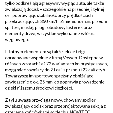
tylko podkreślają agresywny wygląd auta, ale także
zwiększają docisk – szczególnie na przedniej i tylnej
osi, poprawiając stabilność przy prędkościach
przekraczających 350 km/h. Zmieniono m.in. przedni
splitter, maskę, progi, obudowy lusterek oraz
elementy drzwi, wszystkie wykonane z włókna
węglowego.
Istotnym elementem są także lekkie felgi
opracowane wspólnie z firmą Vossen. Dostępne w
różnych wzorach i aż 72 wariantach kolorystycznych,
mogą mieć rozmiary do 21 cali z przodu i 22 cali z tyłu.
Towarzyszą im sportowe sprężyny obniżające
zawieszenie o ok. 25 mm, co poprawia prowadzenie
dzięki niższemu środkowi ciężkości.
Z tyłu uwagę przyciąga nowy, chowany spojler
zwiększający docisk oraz przeprojektowana sekcja z
czterema końcówkami wydechu. NOVITEC