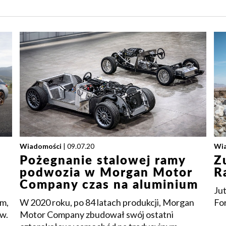
Wiadomości
| 09.07.20
Wi
Pożegnanie stalowej ramy
Z
podwozia w Morgan Motor
R
Company czas na aluminium
Ju
ym,
W 2020 roku, po 84 latach produkcji, Morgan
Fo
ów.
Motor Company zbudował swój ostatni