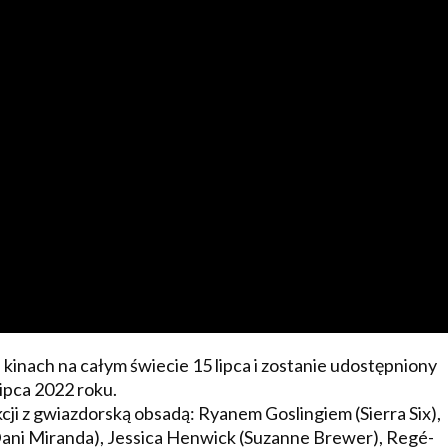
inach na całym świecie 15 lipca i zostanie udostępniony
lipca 2022 roku.
cji z gwiazdorską obsadą: Ryanem Goslingiem (Sierra Six),
Dani Miranda), Jessica Henwick (Suzanne Brewer), Regé-