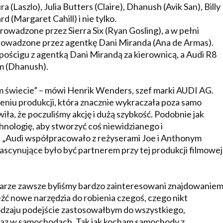
Laszlo), Julia Butters (Claire), Dhanush (Avik San), Billy
 (Margaret Cahill) i nie tylko.
rowadzone przez Sierra Six (Ryan Gosling), a w pełni
prowadzone przez agentkę Dani Miranda (Ana de Armas).
 pościgu z agentką Dani Mirandą za kierownicą, a Audi R8
m (Dhanush).
łym świecie” – mówi Henrik Wenders, szef marki AUDI AG.
eniu produkcji, która znacznie wykraczała poza samo
ła, że poczuliśmy akcję i dużą szybkość. Podobnie jak
nologię, aby stworzyć coś niewidzianego i
. „Audi współpracowało z reżyserami Joe i Anthonym
cynujące było być partnerem przy tej produkcji filmowej
arze zawsze byliśmy bardzo zainteresowani znajdowanie
źć nowe narzędzia do robienia czegoś, czego nikt
 rodzaju podejście zastosowałbym do wszystkiego,
teraz w samochodach. Tak jak kocham samochody z