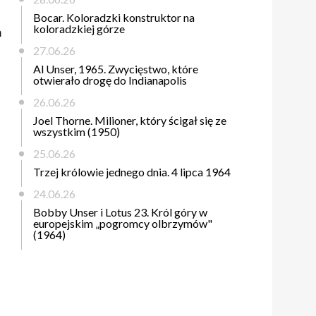
Bocar. Koloradzki konstruktor na
koloradzkiej górze
m
27.06.26
Al Unser, 1965. Zwycięstwo, które
otwierało drogę do Indianapolis
26.06.26
Joel Thorne. Milioner, który ścigał się ze
wszystkim (1950)
25.06.26
Trzej królowie jednego dnia. 4 lipca 1964
24.06.26
Bobby Unser i Lotus 23. Król góry w
europejskim „pogromcy olbrzymów"
(1964)