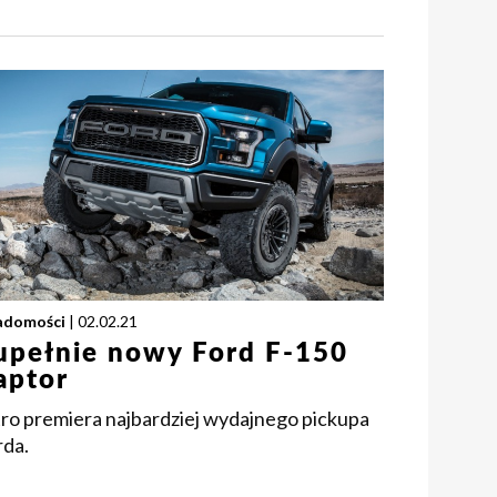
adomości
| 02.02.21
upełnie nowy Ford F-150
aptor
tro premiera najbardziej wydajnego pickupa
rda.