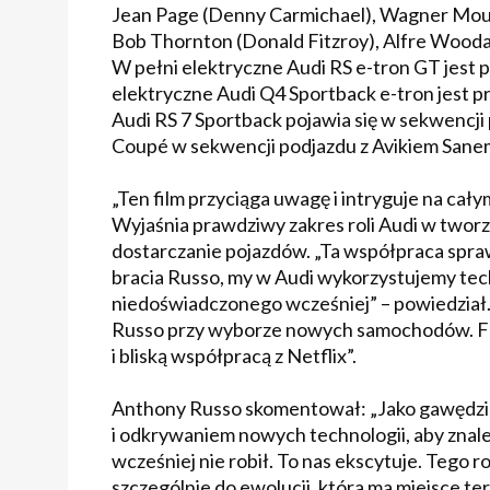
Jean Page (Denny Carmichael), Wagner Moura (
Bob Thornton (Donald Fitzroy), Alfre Woodard
W pełni elektryczne Audi RS e-tron GT jest p
elektryczne Audi Q4 Sportback e-tron jest 
Audi RS 7 Sportback pojawia się w sekwencji
Coupé w sekwencji podjazdu z Avikiem Sane
„Ten film przyciąga uwagę i intryguje na ca
Wyjaśnia prawdziwy zakres roli Audi w tworz
dostarczanie pojazdów. „Ta współpraca sprawi
bracia Russo, my w Audi wykorzystujemy tech
niedoświadczonego wcześniej” – powiedział
Russo przy wyborze nowych samochodów. Fas
i bliską współpracą z Netflix”.
Anthony Russo skomentował: „Jako gawędzi
i odkrywaniem nowych technologii, aby znale
wcześniej nie robił. To nas ekscytuje. Tego
szczególnie do ewolucji, która ma miejsce 