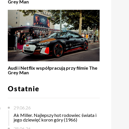
Grey Man
Audi i Netflix współpracują przy filmie The
Grey Man
Ostatnie
m
29.06.26
Ak Miller. Najlepszy hot rodowiec świata i
jego dziewięć koron góry (1966)
28.06.26