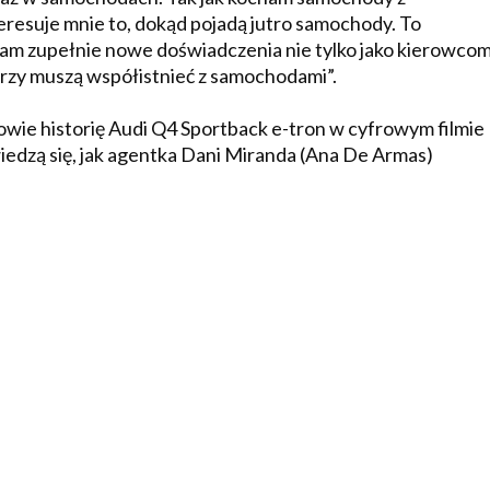
nteresuje mnie to, dokąd pojadą jutro samochody. To
nam zupełnie nowe doświadczenia nie tylko jako kierowco
órzy muszą współistnieć z samochodami”.
powie historię Audi Q4 Sportback e-tron w cyfrowym filmie
dzą się, jak agentka Dani Miranda (Ana De Armas)