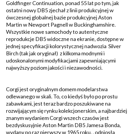
Goldfinger Continuation, ponad 55 lat po tym, jak
ostatni nowy DB5 zjechał z linii produkcyjnej w
ówczesnej globalnej bazie produkcyjnej Aston
Martin w Newport Pagnell w Buckinghamshire.
Wszystkie nowe samochody to autentyczne
reprodukcje DB5 widoczne na ekranie, dostępne w
jednej specyfikacji kolorystycznej nadwozia Silver
Birch (tak jak oryginał) z kilkoma modnymi i
udoskonalonymi modyfikacjami zapewniającymi
najwyższy poziom jakości i niezawodności.
Corgi jest oryginalnym domem modelarstwa
odlewanego w skali. To, co kiedyś było po prostu
zabawkami, jest teraz bardzo poszukiwane na
rozwijającym się rynku kolekcjonerskim, a najbardziej
znanym wydaniem Corgi wszech czasów jest
bezdyskusyjnie Aston Martin DB5 Jamesa Bonda,
wydany po raz pierwszy w 1965 roku. , odniosła