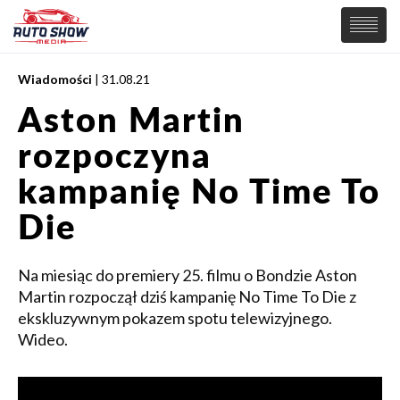
Wiadomości
| 31.08.21
PREMIERY
Aston Martin
SAMOCHODY
rozpoczyna
Wiadomości
MOTORSPORT
Supersamochody
kampanię No Time To
Samochody Koncepcyjne
Tuning
Die
Elektryczne
Na miesiąc do premiery 25. filmu o Bondzie Aston
Martin rozpoczął dziś kampanię No Time To Die z
ekskluzywnym pokazem spotu telewizyjnego.
Wideo.