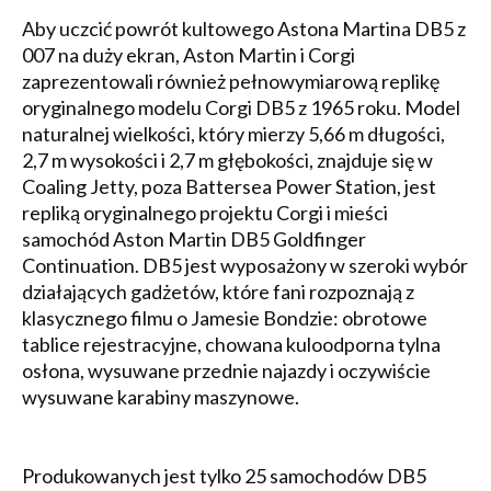
Aby uczcić powrót kultowego Astona Martina DB5 z
007 na duży ekran, Aston Martin i Corgi
zaprezentowali również pełnowymiarową replikę
oryginalnego modelu Corgi DB5 z 1965 roku. Model
naturalnej wielkości, który mierzy 5,66 m długości,
2,7 m wysokości i 2,7 m głębokości, znajduje się w
Coaling Jetty, poza Battersea Power Station, jest
repliką oryginalnego projektu Corgi i mieści
samochód Aston Martin DB5 Goldfinger
Continuation. DB5 jest wyposażony w szeroki wybór
działających gadżetów, które fani rozpoznają z
klasycznego filmu o Jamesie Bondzie: obrotowe
tablice rejestracyjne, chowana kuloodporna tylna
osłona, wysuwane przednie najazdy i oczywiście
wysuwane karabiny maszynowe.
Produkowanych jest tylko 25 samochodów DB5