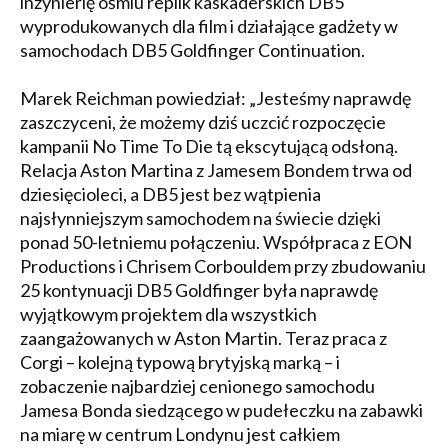
inżynierię ośmiu replik kaskaderskich DB5
wyprodukowanych dla film i działające gadżety w
samochodach DB5 Goldfinger Continuation.
Marek Reichman powiedział: „Jesteśmy naprawdę
zaszczyceni, że możemy dziś uczcić rozpoczęcie
kampanii No Time To Die tą ekscytującą odsłoną.
Relacja Aston Martina z Jamesem Bondem trwa od
dziesięcioleci, a DB5 jest bez wątpienia
najsłynniejszym samochodem na świecie dzięki
ponad 50-letniemu połączeniu. Współpraca z EON
Productions i Chrisem Corbouldem przy zbudowaniu
25 kontynuacji DB5 Goldfinger była naprawdę
wyjątkowym projektem dla wszystkich
zaangażowanych w Aston Martin. Teraz praca z
Corgi – kolejną typową brytyjską marką – i
zobaczenie najbardziej cenionego samochodu
Jamesa Bonda siedzącego w pudełeczku na zabawki
na miarę w centrum Londynu jest całkiem