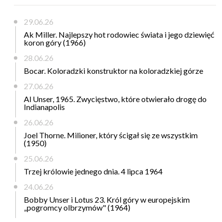
29.06.26
Ak Miller. Najlepszy hot rodowiec świata i jego dziewięć
koron góry (1966)
28.06.26
Bocar. Koloradzki konstruktor na koloradzkiej górze
27.06.26
Al Unser, 1965. Zwycięstwo, które otwierało drogę do
Indianapolis
26.06.26
Joel Thorne. Milioner, który ścigał się ze wszystkim
(1950)
25.06.26
Trzej królowie jednego dnia. 4 lipca 1964
24.06.26
Bobby Unser i Lotus 23. Król góry w europejskim
„pogromcy olbrzymów" (1964)