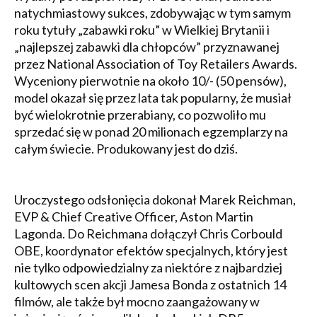
natychmiastowy sukces, zdobywając w tym samym
roku tytuły „zabawki roku” w Wielkiej Brytanii i
„najlepszej zabawki dla chłopców” przyznawanej
przez National Association of Toy Retailers Awards.
Wyceniony pierwotnie na około 10/- (50 pensów),
model okazał się przez lata tak popularny, że musiał
być wielokrotnie przerabiany, co pozwoliło mu
sprzedać się w ponad 20 milionach egzemplarzy na
całym świecie. Produkowany jest do dziś.
Uroczystego odsłonięcia dokonał Marek Reichman,
EVP & Chief Creative Officer, Aston Martin
Lagonda. Do Reichmana dołączył Chris Corbould
OBE, koordynator efektów specjalnych, który jest
nie tylko odpowiedzialny za niektóre z najbardziej
kultowych scen akcji Jamesa Bonda z ostatnich 14
filmów, ale także był mocno zaangażowany w