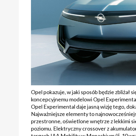
Opel pokazuje, w jaki sposób będzie zbliżał
koncepcyjnemu modelowi Opel Experimenta
Opel Experimental daje jasną wizję tego, do
Najważniejsze elementy to najnowocześniej
przestronne, oświetlone wnętrze z lekkimi 
poziomu. Elektryczny crossover z akumulato
targach IAA Mobility w Monachium (5-10 wrześ