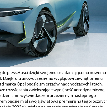
 się do przyszłości dzięki swojemu oszałamiającemu nowemu
l. Dzięki ultranowoczesnemu wyglądowi zewnętrznemu
kąd marka Opel będzie zmierzać w nadchodzących latach.
sze rozwiązania zwiększające wydajność aerodynamiczną,
siedzeniami i wyświetlaczem przeziernym następnego
rem będzie miał swoją światową premierę na tegorocznyc
nia 2023 r.), gdzie z pewnością przyciągnie spojrzenia i