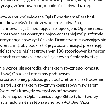
otyczącą zrównoważonej mobilności indywidualnej.
zeczy w smukłej sylwetce Opla Experimental jest brak
datkowe oświetlenie zewnętrzne i odważna,
wyrafinowania już imponującym proporcjom. Ogólnie rzecz
crossover jest oparty na najnowocześniejszej platformie
yczny napęd na wszystkie koła. Dramatycznie zwężający się
owierzchnią, aby podkreślić jego oszałamiającą prezencję.
 miejsca w pełni zintegrowanym 180-stopniowym kamerom
e pęcherze nadkoli podkreślają pewną siebie sylwetkę.
mnie wznosi się pośrodku charakterystycznego kompasu
ektowej Opla. Jest otoczony podłużnym
a osi poziomej, podczas gdy podświetlone przetłoczenie
ię z tyłu z charakterystycznym kompasowym światłem
świetlenia krawędziowego i wyrafinowaną
stym napisem Opla – zamiast logo Blitz z tyłu – tworzy
u znajduje się następna generacja 4D Opel Vizor.