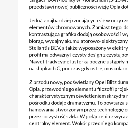
przedstawi nowej publiczności wizję Opla d
Jedną z najbardziej rzucających się w oczy r
elementów chromowanych. Zamiast tego, do
kontrastująca grafika dodają osobowości i 
biorąc, wydajny akumulatorowo-elektryczny 
Stellantis BEV, a także wyposażony w elektr
profil ma odważny i czysty design z czystą p
Nawet tradycyjne lusterka boczne ustąpiły
na słupkach C, podczas gdy ostre, muskularn
Z przodu nowy, podświetlany Opel Blitz du
Opla, przewodniego elementu filozofii proj
charakterystycznym oświetleniem skrzydła n
pośrodku dodaje dramatyzmu. To powtarza s
hamowania stworzonym przez technologię o
przezroczystość szkła. W połączeniu z wyrazi
centralny element. Wokół przedniego kompas