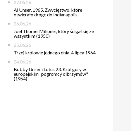
27.06.26
Al Unser, 1965. Zwycięstwo, które
otwierało drogę do Indianapolis
26.06.26
Joel Thorne. Milioner, który ścigał się ze
wszystkim (1950)
25.06.26
Trzej królowie jednego dnia. 4 lipca 1964
24.06.26
Bobby Unser i Lotus 23. Król góry w
europejskim „pogromcy olbrzymów"
(1964)