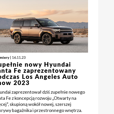
miery
| 16.11.23
upełnie nowy Hyundai
anta Fe zaprezentowany
odczas Los Angeles Auto
how 2023
undai zaprezentował dziś zupełnie nowego
nta Fe z koncepcją rozwoju „Otwarty na
cej”, skupioną wokół nowej, szerszej
krywy bagażnika i przestronnego wnętrza.