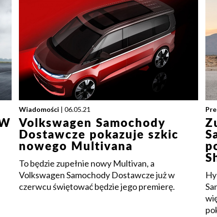
Wiadomości
| 06.05.21
Pre
MW
Volkswagen Samochody
Z
Dostawcze pokazuje szkic
S
nowego Multivana
p
S
To będzie zupełnie nowy Multivan, a
Volkswagen Samochody Dostawcze już w
Hy
czerwcu świętować będzie jego premierę.
Sa
wię
po