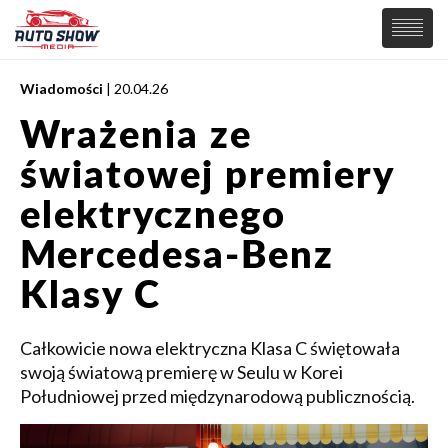
Wiadomości
| 20.04.26
PREMIERY
Wrażenia ze
SAMOCHODY
światowej premiery
Wiadomości
MOTORSPORT
Supersamochody
elektrycznego
Samochody Koncepcyjne
Tuning
Mercedesa-Benz
Elektryczne
Klasy C
Całkowicie nowa elektryczna Klasa C świętowała
swoją światową premierę w Seulu w Korei
Południowej przed międzynarodową publicznością.