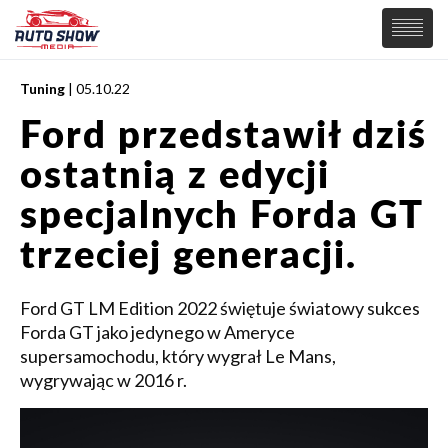
Tuning
| 05.10.22
PREMIERY
Ford przedstawił dziś
SAMOCHODY
ostatnią z edycji
Wiadomości
MOTORSPORT
Supersamochody
specjalnych Forda GT
Samochody Koncepcyjne
Tuning
trzeciej generacji.
Elektryczne
Ford GT LM Edition 2022 świętuje światowy sukces
Forda GT jako jedynego w Ameryce
supersamochodu, który wygrał Le Mans,
wygrywając w 2016 r.