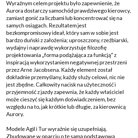
Wyraźnym celem projektu było zapewnienie, że
Aurora dostarczy samochód prawdziwego kierowcy,
zamiast gonić za liczbami lub koncentrować się na
samych osiągach. Rezultatem jest
bezkompromisowy ideał, który sam w sobie jest
bardzo duński z założenia; uproszczony, rzeźbiarski,
wydajny i naprawdę wykorzystuje filozofię
projektowania „forma podążająca za funkcją” z
inspiracją wykorzystaniem negatywnej przestrzeni
przez Arne Jacobsena. Każdy element został
dokładnie przemyślany, każdy służy celowi, nic nie
jest zbędne. Całkowity nacisk na użyteczność i
przyjemność z jazdy zapewnia, że każdy właściciel
może cieszyć się każdym doświadczeniem, bez
względu na to, jak krótkie lub długie, za kierownicą
Aurory.
Modele Agil i Tur wyraźnie się uzupełniają.
Zbudowane w oparciu o tę samą podstawową