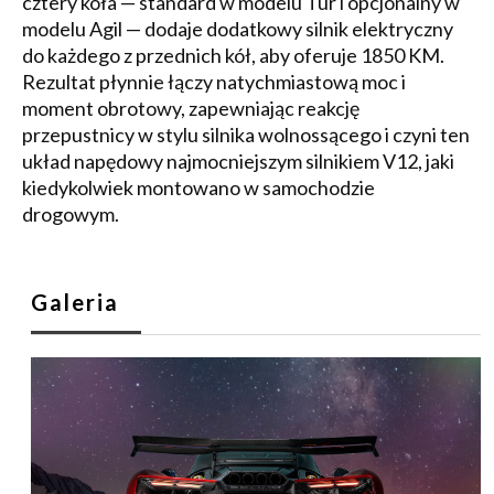
cztery koła — standard w modelu Tur i opcjonalny w
modelu Agil — dodaje dodatkowy silnik elektryczny
do każdego z przednich kół, aby oferuje 1850 KM.
Rezultat płynnie łączy natychmiastową moc i
moment obrotowy, zapewniając reakcję
przepustnicy w stylu silnika wolnossącego i czyni ten
układ napędowy najmocniejszym silnikiem V12, jaki
kiedykolwiek montowano w samochodzie
drogowym.
Galeria