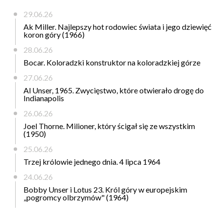
29.06.26
Ak Miller. Najlepszy hot rodowiec świata i jego dziewięć
koron góry (1966)
28.06.26
Bocar. Koloradzki konstruktor na koloradzkiej górze
27.06.26
Al Unser, 1965. Zwycięstwo, które otwierało drogę do
Indianapolis
26.06.26
Joel Thorne. Milioner, który ścigał się ze wszystkim
(1950)
25.06.26
Trzej królowie jednego dnia. 4 lipca 1964
24.06.26
Bobby Unser i Lotus 23. Król góry w europejskim
„pogromcy olbrzymów" (1964)