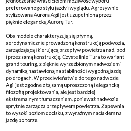
jednocześnie właścicielom możliwość wyboru
preferowanego stylu jazdy i wyglądu. Agresywnie
stylizowana Aurora Agil jest uzupełniona przez
pięknie elegancką Aurorę Tur.
Oba modele charakteryzują się płynną,
aerodynamicznie prowadzoną konstrukcją podwozia,
zarządzającą i kierującą przepływ powietrza nad, pod
i przez samą konstrukcję. Czyste linie Tura to wariant
grand touring, z pięknie wyrzeźbionym nadwoziem i
dynamiką nastawioną na stabilność i wygodną jazdę
po drogach. W przeciwieństwie do tego nadwozie
Agil jest zgodne z tą samą uproszczoną i elegancką
filozofią projektowania, ale jest bardziej
ekstremalnym tłumaczeniem, ponieważ nadwozie
sprytnie zarządza przepływem powietrza. Zapewnia
to wysoki poziom docisku, z wyraźnym naciskiem na
jazdę po torze.