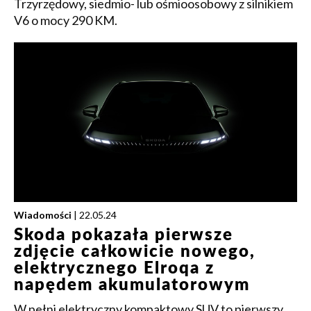
Trzyrzędowy, siedmio- lub ośmioosobowy z silnikiem
V6 o mocy 290 KM.
Wiadomości
| 22.05.24
Skoda pokazała pierwsze
zdjęcie całkowicie nowego,
elektrycznego Elroqa z
napędem akumulatorowym
W pełni elektryczny kompaktowy SUV to pierwszy